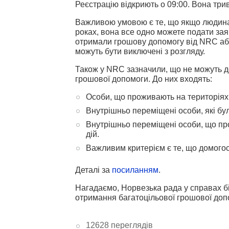
Реєстрацію відкриють о 09:00. Вона трив
Важливою умовою є те, що якщо людина
роках, вона все одно можете подати зая
отримали грошову допомогу від NRC або 
можуть бути виключені з розгляду.
Також у NRC зазначили, що не можуть д
грошової допомоги. До них входять:
Особи, що проживають на територіях, 
Внутрішньо переміщені особи, які бул
Внутрішньо переміщені особи, що пр
дій.
Важливим критерієм є те, що домогос
Деталі за
посиланням
.
Нагадаємо, Норвезька рада у справах бі
отримання багатоцільової грошової до
12628 переглядів