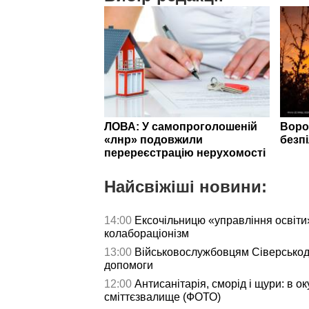
ЛОВА: У самопроголошеній
Воро
«лнр» подовжили
безп
перереєстрацію нерухомості
Найсвіжіші новини:
14:00
Ексочільницю «управління освіти»
колабораціонізм
13:00
Військовослужбовцям Сіверськод
допомоги
12:00
Антисанітарія, сморід і щури: в 
сміттєзвалище (ФОТО)