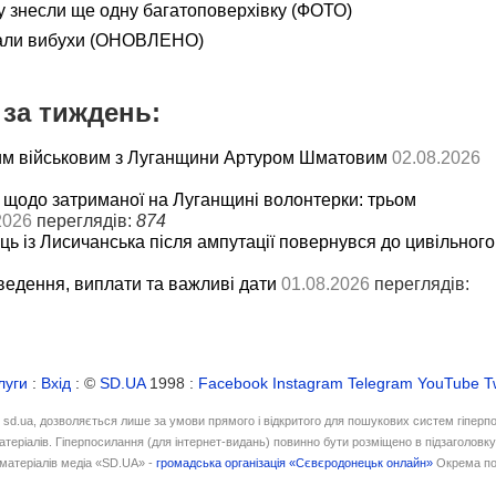
 знесли ще одну багатоповерхівку (ФОТО)
нали вибухи (ОНОВЛЕНО)
за тиждень:
им військовим з Луганщини Артуром Шматовим
02.08.2026
 щодо затриманої на Луганщині волонтерки: трьом
2026
переглядів:
874
ць із Лисичанська після ампутації повернувся до цивільного
ведення, виплати та важливі дати
01.08.2026
переглядів:
луги
:
Вхід
: ©
SD.UA
1998 :
Facebook
Instagram
Telegram
YouTube
T
і sd.ua, дозволяється лише за умови прямого і відкритого для пошукових систем гіперп
атеріалів. Гіперпосилання (для інтернет-видань) повинно бути розміщено в підзаголовк
матеріалів медіа «SD.UA» -
громадська організація «Сєвєродонецьк онлайн»
Окрема по