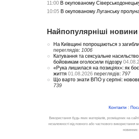
11:00
В окупованому Сіверськодонецьку
10:05
В окупованому Луганську пролу
Найпопулярніші новини 
На Київщині попрощаються з загибл
переглядів:
1006
Катування та сексуальне насильство
бойовикам оголосили підозру
04.08.
«Рука лишилася на позиціях»: як боє
життя
01.08.2026
переглядів:
797
Що варто знати ВПО у серпні: новов
739
Контакти
:
Пос
Використання будь-яких матеріалів, розміщених на сайт
незалежності від повного або часткового використання м
новинних 