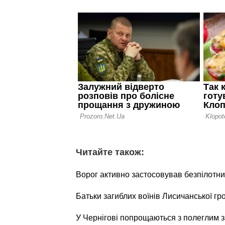
Читайте також:
Ворог активно застосовував безпілотни
Батьки загиблих воїнів Лисичанської г
У Чернігові попрощаються з полеглим