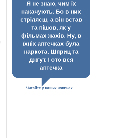
Я не знаю, чим їх
накачують. Бо в них
стріляєш, а він встав
та пішов, як у
фільмах жахів. Ну, в
я
їхніх аптечках була
наркота. Шприц та
джгут. І ото вся
аптечка
Читайте у наших новинах