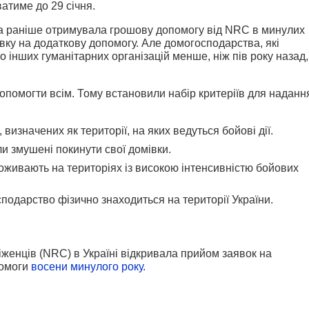
атиме до 29 січня.
 раніше отримувала грошову допомогу від NRC в минулих
вку на додаткову допомогу. Але домогосподарства, які
інших гуманітарних організацій менше, ніж пів року назад,
опомогти всім. Тому встановили набір критеріїв для наданн
визначених як території, на яких ведуться бойові дії.
и змушені покинути свої домівки.
оживають на територіях із високою інтенсивністю бойових
подарство фізично знаходиться на території України.
женців (NRC) в Україні відкривала прийом заявок на
помоги
восени минулого року.