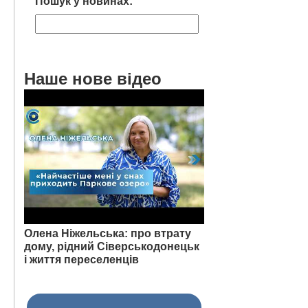
Пошук у новинах:
Наше нове відео
Олена Ніжельська: про втрату
дому, рідний Сіверськодонецьк
і життя переселенців