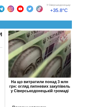
У Сіверськодонецьку:
+35.8°C
и
На що витратили понад 3 млн
грн: огляд липневих закупівель
у Сіверськодонецькій громаді