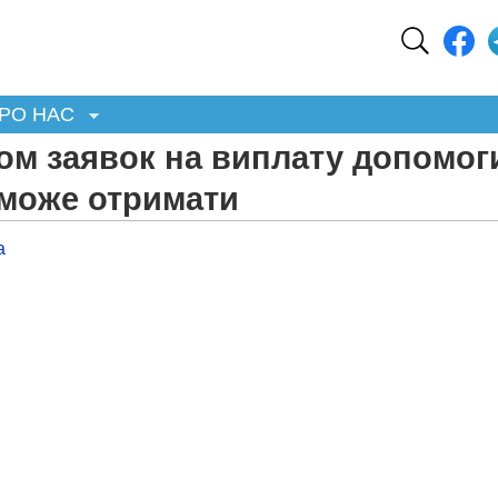
РО НАС
ом заявок на виплату допомог
 може отримати
а