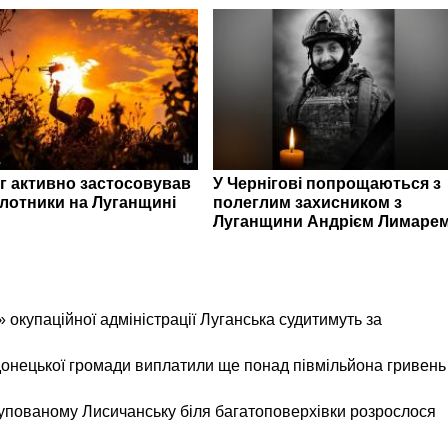
г активно застосовував
У Чернігові попрощаються з
ілотники на Луганщині
полеглим захисником з
Луганщини Андрієм Лимаре
 окупаційної адміністрації Луганська судитимуть за
онецької громади виплатили ще понад півмільйона гривень
окупованому Лисичанську біля багатоповерхівки розрослося