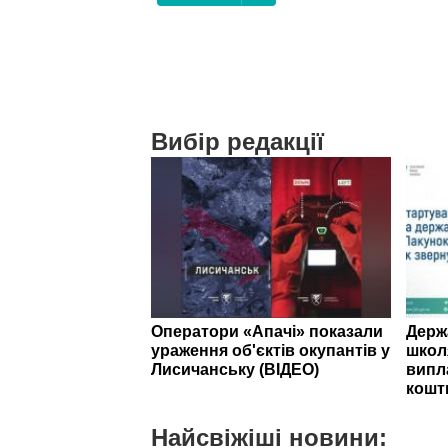
Вибір редакції
Оператори «Апачі» показали
Держ
ураження об'єктів окупантів у
школ
Лисичанську (ВІДЕО)
випл
кошт
Найсвіжіші новини: