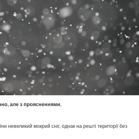
арно, але з проясненнями.
аїни невеликий мокрий сніг, однак на решті території без