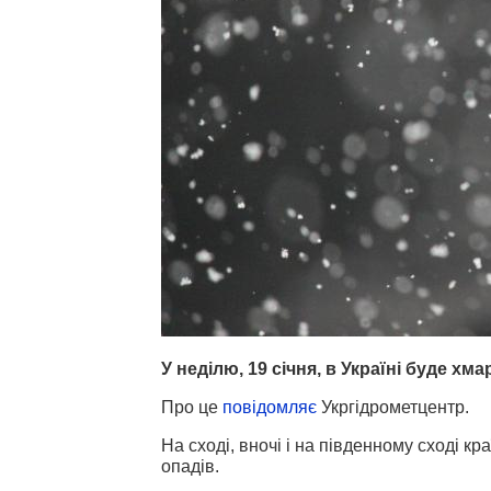
У неділю, 19 січня, в Україні буде хм
Про це
повідомляє
Укргідрометцентр.
На сході, вночі і на південному сході кр
опадів.