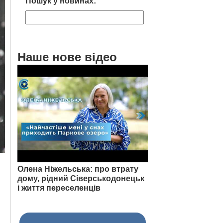
Пошук у новинах:
Наше нове відео
Олена Ніжельська: про втрату
дому, рідний Сіверськодонецьк
і життя переселенців