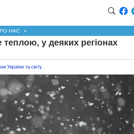
РО НАС
е теплою, у деяких регіонах
ни України та світу