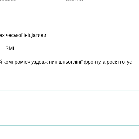
х чеської ініціативи
, - ЗМІ
 компроміс» уздовж нинішньої лінії фронту, а росія готує