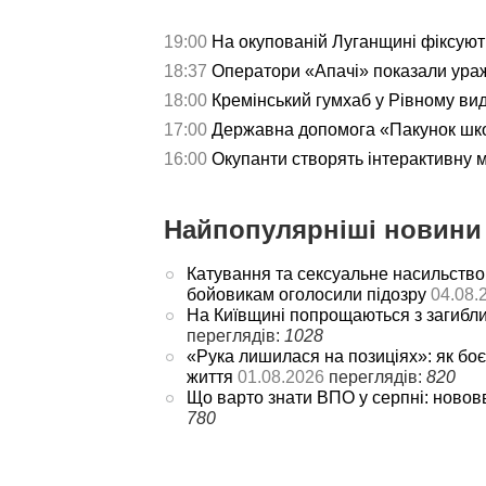
19:00
На окупованій Луганщині фіксуют
18:37
Оператори «Апачі» показали ураж
18:00
Кремінський гумхаб у Рівному ви
17:00
Державна допомога «Пакунок школ
16:00
Окупанти створять інтерактивну 
Найпопулярніші новини 
Катування та сексуальне насильство
бойовикам оголосили підозру
04.08.
На Київщині попрощаються з загибл
переглядів:
1028
«Рука лишилася на позиціях»: як боє
життя
01.08.2026
переглядів:
820
Що варто знати ВПО у серпні: новов
780