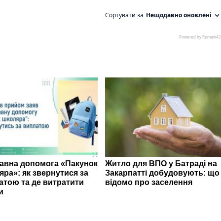
авна допомога «Пакунок
Житло для ВПО у Батраді на
яра»: як звернутися за
Закарпатті добудовують: що
атою та де витратити
відомо про заселення
и