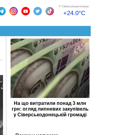
У Сіверськодонецьку:
+24.0°C
На що витратили понад 3 млн
грн: огляд липневих закупівель
у Сіверськодонецькій громаді