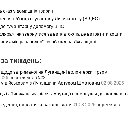
ь сказ у домашніх тварин
ення об'єктів окупантів у Лисичанську (ВІДЕО)
дає гуманітарну допомогу ВПО
яра»: як звернутися за виплатою та де витратити кошти
мапу «місць народної скорботи» на Луганщині
за тиждень:
 щодо затриманої на Луганщині волонтерки: трьом
2026
переглядів:
1042
им військовим з Луганщини Артуром Шматовим
02.08.2026
ць із Лисичанська після ампутації повернувся до цивільного
ведення, виплати та важливі дати
01.08.2026
переглядів: