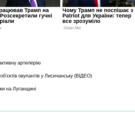
активну артилерію
б'єктів окупантів у Лисичанську (ВІДЕО)
ки на Луганщині