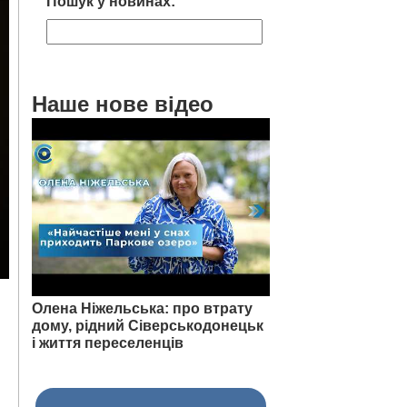
Пошук у новинах:
Наше нове відео
Олена Ніжельська: про втрату
дому, рідний Сіверськодонецьк
і життя переселенців