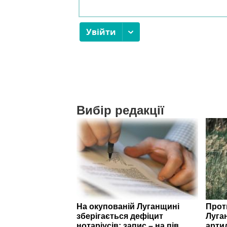
Вибір редакції
На окупованій Луганщині
Прот
зберігається дефіцит
Луга
нотаріусів: запис – на пів
арти