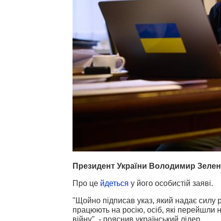
Президент України Володимир Зеленсь
Про це
йдеться
у його особистій заяві.
"Щойно підписав указ, який надає силу 
працюють на росію, осіб, які перейшли н
війну", - пояснив український лідер.