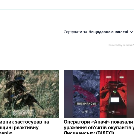
ивник застосував на
Оператори «Апачі» показали
нщині реактивну
ураження об'єктів окупантів 
лерію
Лисичанську (ВІДЕО)