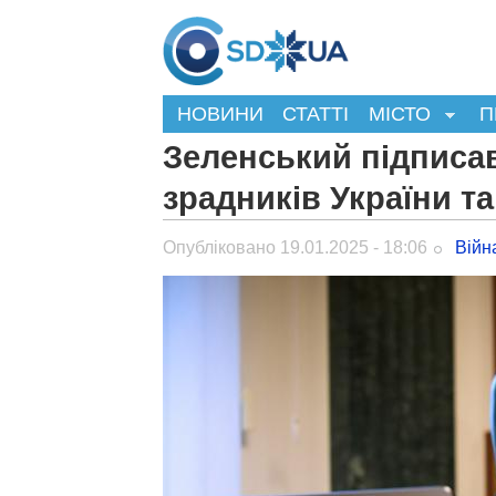
НОВИНИ
СТАТТІ
МІСТО
П
Зеленський підписав
зрадників України т
Опубліковано 19.01.2025 - 18:06
Війн