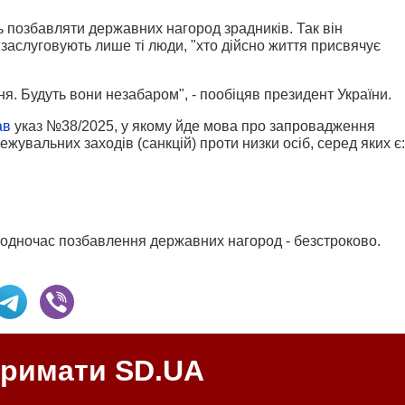
 позбавляти державних нагород зрадників. Так він
 заслуговують лише ті люди, "хто дійсно життя присвячує
ння. Будуть вони незабаром", - пообіцяв президент України.
ав
указ №38/2025, у якому йде мова
про запровадження
жувальних заходів (санкцій) проти низки осіб, серед яких є:
 Водночас позбавлення державних нагород - безстроково.
тримати SD.UA