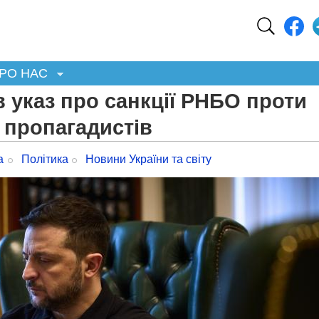
РО НАС
 указ про санкції РНБО проти
а пропагадистів
а
Політика
Новини України та світу