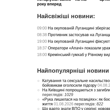
року вперед
Найсвіжіші новини:
09:00
На окупованій Луганщині зберігаєт
08:38
Противник застосував на Луганщи
19:00
На окупованій Луганщині фіксуют
18:37
Оператори «Апачі» показали ураж
18:00
Кремінський гумхаб у Рівному ви
Найпопулярніші новини 
Катування та сексуальне насильство
бойовикам оголосили підозру
04.08.
На Київщині попрощаються з загибл
переглядів:
1029
«Рука лишилася на позиціях»: як боє
життя
01.08.2026
переглядів:
822
Що варто знати ВПО у серпні: новов