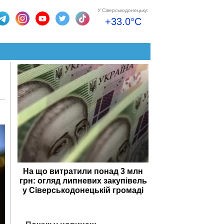
У Сіверськодонецьку:
+33.0°C
На що витратили понад 3 млн
грн: огляд липневих закупівель
у Сіверськодонецькій громаді