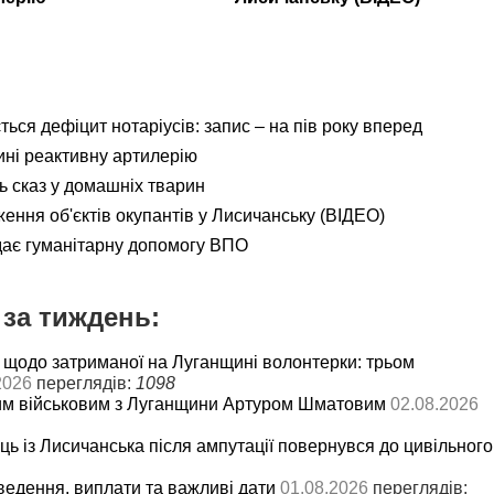
ься дефіцит нотаріусів: запис – на пів року вперед
ні реактивну артилерію
ь сказ у домашніх тварин
ення об'єктів окупантів у Лисичанську (ВІДЕО)
дає гуманітарну допомогу ВПО
за тиждень:
 щодо затриманої на Луганщині волонтерки: трьом
2026
переглядів:
1098
им військовим з Луганщини Артуром Шматовим
02.08.2026
ць із Лисичанська після ампутації повернувся до цивільного
ведення, виплати та важливі дати
01.08.2026
переглядів: