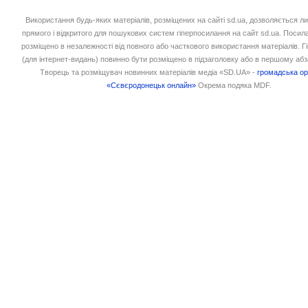
Використання будь-яких матеріалів, розміщених на сайті sd.ua, дозволяється л
прямого і відкритого для пошукових систем гіперпосилання на сайт sd.ua. Посил
розміщено в незалежності від повного або часткового використання матеріалів. 
(для інтернет-видань) повинно бути розміщено в підзаголовку або в першому абз
Творець та розміщувач новинних матеріалів медіа «SD.UA» -
громадська ор
«Сєвєродонецьк онлайн»
Окрема подяка MDF.