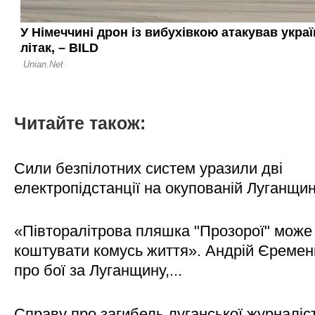
Читайте також:
Сили безпілотних систем уразили дві
електропідстанції на окупованій Луганщи
«Півторалітрова пляшка "Прозорої" може
коштувати комусь життя». Андрій Єреме
про бої за Луганщину,...
Справу про загибель луганської журналіс