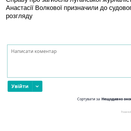
Анастасії Волкової призначили до судово
розгляду