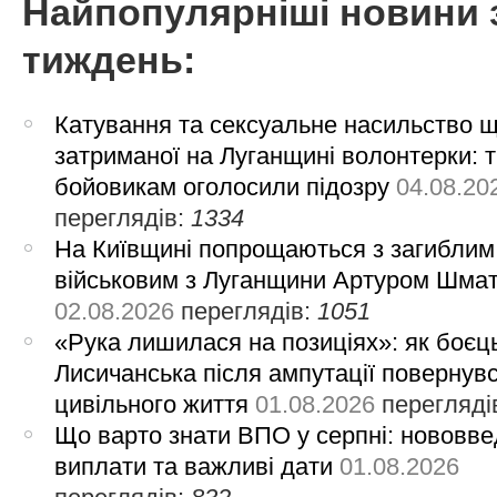
Найпопулярніші новини 
тиждень:
Катування та сексуальне насильство 
затриманої на Луганщині волонтерки: 
бойовикам оголосили підозру
04.08.20
переглядів:
1334
На Київщині попрощаються з загиблим
військовим з Луганщини Артуром Шма
02.08.2026
переглядів:
1051
«Рука лишилася на позиціях»: як боєць
Лисичанська після ампутації повернув
цивільного життя
01.08.2026
перегляді
Що варто знати ВПО у серпні: нововве
виплати та важливі дати
01.08.2026