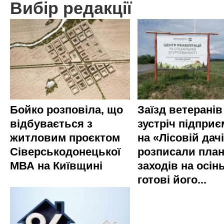
Вибір редакції
Бойко розповіла, що
Заїзд ветеранів
відбувається з
зустріч підприє
житловим проєктом
на «Лісовій дач
Сіверськодонецької
розписали пла
МВА на Київщині
заходів на осінь
готові його...