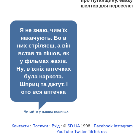
про Луганщину, еваку
шелтер для переселе
Я не знаю, чим їх
накачують. Бо в
них стріляєш, а він
встав та пішов, як
у фільмах жахів.
Ну, в їхніх аптечках
була наркота.
Шприц та джгут. І
ото вся аптечка
Читайте у наших новинах
Контакти
:
Послуги
:
Вхід
: ©
SD.UA
1998 :
Facebook
Instagram
YouTube
Twitter
TikTok
rss