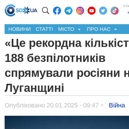
У С
НОВИНИ
СТАТТІ
МІСТО
ПРО НАС
«Це рекордна кількіст
188 безпілотників
спрямували росіяни 
Луганщині
Опубліковано 20.01.2025 - 09:47
Війна