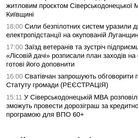
житловим проєктом Сіверськодонецької 
Київщині
18:00
Сили безпілотних систем уразили д
електропідстанції на окупованій Луганщи
17:00
Заїзд ветеранів та зустріч підприємц
«Лісовій дачі» розписали план заходів на 
готові його доповнити
16:00
Сватівчан запрошують обговорити 
Статуту громади (РЕЄСТРАЦІЯ)
15:11
У Сіверськодонецькій МВА розповіл
зможуть провести дорозіграш за кредитн
програмою для ВПО 60+