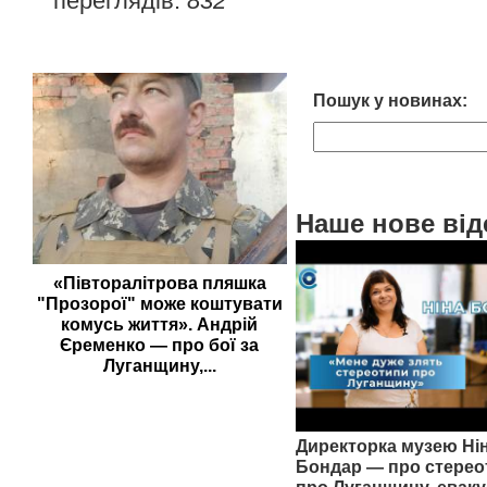
переглядів:
832
Пошук у новинах:
Наше нове від
«Півторалітрова пляшка
"Прозорої" може коштувати
комусь життя». Андрій
Єременко — про бої за
Луганщину,...
Директорка музею Ні
Бондар — про стерео