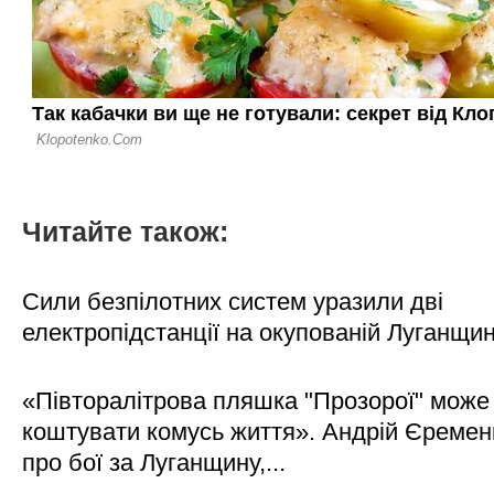
Читайте також:
Сили безпілотних систем уразили дві
електропідстанції на окупованій Луганщи
«Півторалітрова пляшка "Прозорої" може
коштувати комусь життя». Андрій Єреме
про бої за Луганщину,...