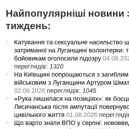
Найпопулярніші новини 
тиждень:
Катування та сексуальне насильство 
затриманої на Луганщині волонтерки: 
бойовикам оголосили підозру
04.08.20
переглядів:
1320
На Київщині попрощаються з загиблим
військовим з Луганщини Артуром Шма
02.08.2026
переглядів:
1045
«Рука лишилася на позиціях»: як боєць
Лисичанська після ампутації повернув
цивільного життя
01.08.2026
перегляді
Що варто знати ВПО у серпні: нововве