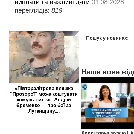
виплати та важливі дати
01.08.2026
переглядів:
819
Пошук у новинах:
Наше нове від
«Півторалітрова пляшка
"Прозорої" може коштувати
комусь життя». Андрій
Єременко — про бої за
Луганщину,...
Директорка музею Ні