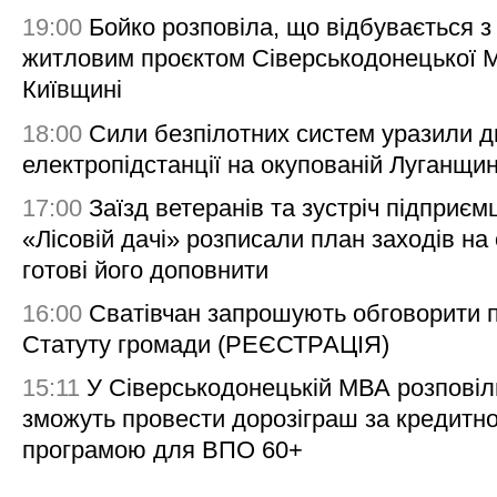
19:00
Бойко розповіла, що відбувається з
житловим проєктом Сіверськодонецької 
Київщині
18:00
Сили безпілотних систем уразили д
електропідстанції на окупованій Луганщи
17:00
Заїзд ветеранів та зустріч підприємц
«Лісовій дачі» розписали план заходів на 
готові його доповнити
16:00
Сватівчан запрошують обговорити 
Статуту громади (РЕЄСТРАЦІЯ)
15:11
У Сіверськодонецькій МВА розповіл
зможуть провести дорозіграш за кредитн
програмою для ВПО 60+