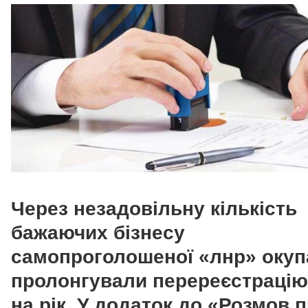
Через незадовільну кількість
бажаючих бізнесу
самопроголошеної «лнр» окуп
пролонгували перереєстрацію
на рік. У додаток до «Розмов 