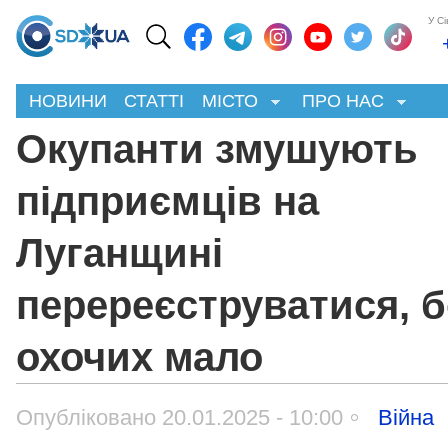
У С
НОВИНИ
СТАТТІ
МІСТО
ПРО НАС
Окупанти змушують
підприємців на
Луганщині
перереєструватися, 
охочих мало
Опубліковано 20.01.2025 - 10:00
Війна