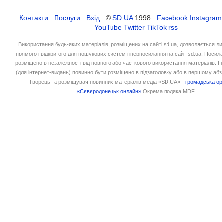
Контакти
:
Послуги
:
Вхід
: ©
SD.UA
1998 :
Facebook
Instagram
YouTube
Twitter
TikTok
rss
Використання будь-яких матеріалів, розміщених на сайті sd.ua, дозволяється л
прямого і відкритого для пошукових систем гіперпосилання на сайт sd.ua. Посил
розміщено в незалежності від повного або часткового використання матеріалів. 
(для інтернет-видань) повинно бути розміщено в підзаголовку або в першому абз
Творець та розміщувач новинних матеріалів медіа «SD.UA» -
громадська ор
«Сєвєродонецьк онлайн»
Окрема подяка MDF.