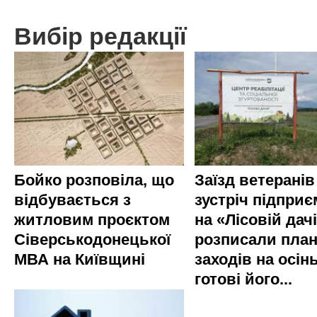
Вибір редакції
Бойко розповіла, що
Заїзд ветеранів
відбувається з
зустріч підприє
житловим проєктом
на «Лісовій дач
Сіверськодонецької
розписали пла
МВА на Київщині
заходів на осінь
готові його...