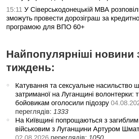
15:11
У Сіверськодонецькій МВА розповіл
зможуть провести дорозіграш за кредитн
програмою для ВПО 60+
Найпопулярніші новини 
тиждень:
Катування та сексуальне насильство 
затриманої на Луганщині волонтерки: 
бойовикам оголосили підозру
04.08.20
переглядів:
1333
На Київщині попрощаються з загиблим
військовим з Луганщини Артуром Шма
02.08.2026
переглядів:
1050