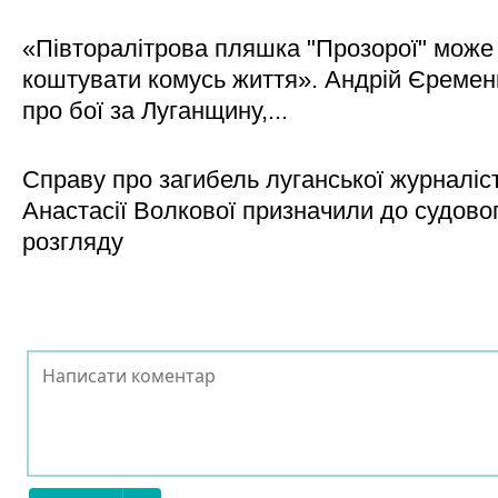
«Півторалітрова пляшка "Прозорої" може
коштувати комусь життя». Андрій Єреме
про бої за Луганщину,...
Справу про загибель луганської журналіс
Анастасії Волкової призначили до судово
розгляду