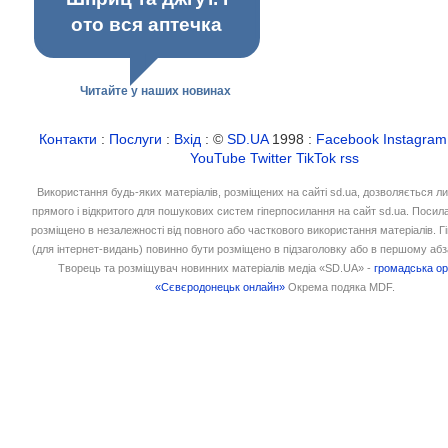
ото вся аптечка
Читайте у наших новинах
Контакти
:
Послуги
:
Вхід
: ©
SD.UA
1998 :
Facebook
Instagram
YouTube
Twitter
TikTok
rss
Використання будь-яких матеріалів, розміщених на сайті sd.ua, дозволяється л
прямого і відкритого для пошукових систем гіперпосилання на сайт sd.ua. Посил
розміщено в незалежності від повного або часткового використання матеріалів. 
(для інтернет-видань) повинно бути розміщено в підзаголовку або в першому абз
Творець та розміщувач новинних матеріалів медіа «SD.UA» -
громадська ор
«Сєвєродонецьк онлайн»
Окрема подяка MDF.