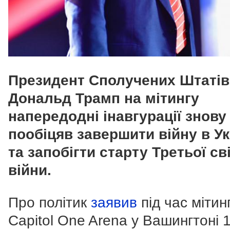
Президент Сполучених Штатів
Дональд Трамп на мітингу
напередодні інавгурації знову
пообіцяв завершити війну в Ук
та запобігти старту Третьої св
війни.
Про політик
заявив
під час мітин
Capitol One Arena у Вашингтоні 