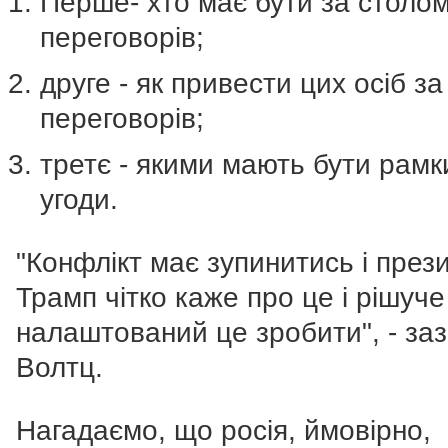
Перше- хто має бути за столо
переговорів;
друге - як привести цих осіб за
переговорів;
третє - якими мають бути рамк
угоди.
"Конфлікт має зупинитись і през
Трамп чітко каже про це і рішуче
налаштований це зробити", - за
Волтц.
Нагадаємо, що росія, ймовірно,