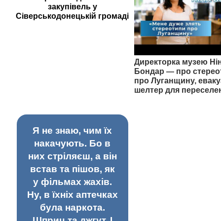
закупівель у
Сіверськодонецькій громаді
Директорка музею Ні
Бондар — про стерео
про Луганщину, еваку
шелтер для переселе
Я не знаю, чим їх
накачують. Бо в
них стріляєш, а він
встав та пішов, як
у фільмах жахів.
Ну, в їхніх аптечках
була наркота.
Шприц та джгут. І