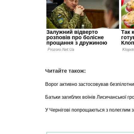
Читайте також:
Ворог активно застосовував безпілотни
Батьки загиблих воїнів Лисичанської г
У Чернігові попрощаються з полеглим