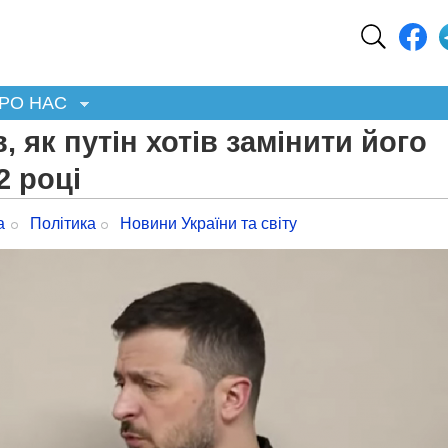
РО НАС
 як путін хотів замінити його
2 році
а
Політика
Новини України та світу