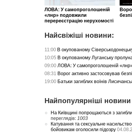
ЛОВА: У самопроголошеній
Воро
«лнр» подовжили
безп
перереєстрацію нерухомості
Найсвіжіші новини:
11:00
В окупованому Сіверськодонецьку
10:05
В окупованому Луганську пролун
09:00
ЛОВА: У самопроголошеній «лнр»
08:31
Ворог активно застосовував безп
19:00
Батьки загиблих воїнів Лисичансь
Найпопулярніші новини 
На Київщині попрощаються з загибл
переглядів:
1003
Катування та сексуальне насильство
бойовикам оголосили підозру
04.08.