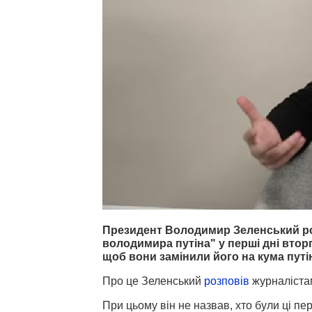
Президент Володимир Зеленський ро
володимира путіна" у перші дні втор
щоб вони замінили його на кума путі
Про це Зеленський
розповів
журналістам
При цьому він не назвав, хто були ці п