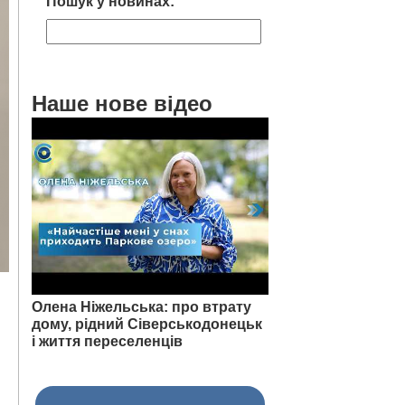
Пошук у новинах:
Наше нове відео
Олена Ніжельська: про втрату
дому, рідний Сіверськодонецьк
і життя переселенців