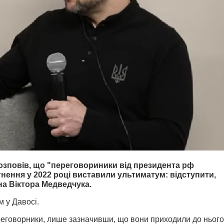
зповів, що "переговориники від президента рф
гнення у 2022 році виставили ультиматум: відступити,
на Віктора Медведчука.
 у Давосі.
ереговорники, лише зазначивши, що вони приходили до нього