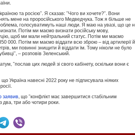
аїни.
раїною та росією". Я сказав: "Чого ви хочете?". Вони
інять мене на проросійського Медведчука. Тож я більше не
облема, голосуватимуть наші люди. Я маю на увазі, що це 
визнати. Потім ми маємо визнати російську мову,
уцію, щоб ми мали нейтральний статус. Потім ми маємо
850 000. Потім ми маємо віддати всю зброю – від артилерії й
етрів, ми повинні знищити й віддати їм. Тому ніколи не було
убивці", – розповів Зеленський.
атум, "послав цих людей зі свого кабінету, оскільки вони є
що Україна навесні 2022 року не підписувала ніяких
росії.
о заявив
, що "конфлікт має завершитися стабільним
з два, три або чотири роки.