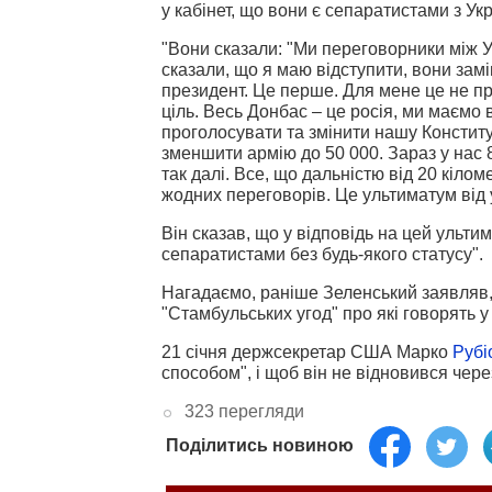
у кабінет, що вони є сепаратистами з Укр
"Вони сказали: "Ми переговорники між Ук
сказали, що я маю відступити, вони зам
президент. Це перше. Для мене це не пр
ціль. Весь Донбас – це росія, ми маємо 
проголосувати та змінити нашу Констит
зменшити армію до 50 000. Зараз у нас 
так далі. Все, що дальністю від 20 кілом
жодних переговорів. Це ультиматум від 
Він сказав, що у відповідь на цей ультим
сепаратистами без будь-якого статусу".
Нагадаємо, раніше Зеленський заявляв, 
"Стамбульських угод" про які говорять у 
21 січня держсекретар США Марко
Рубі
способом", і щоб він не відновився
чере
323 перегляди
Поділитись новиною