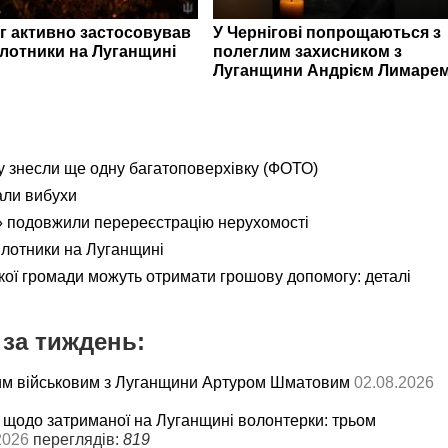
г активно застосовував
У Чернігові попрощаються з
ілотники на Луганщині
полеглим захисником з
Луганщини Андрієм Лимаре
 знесли ще одну багатоповерхівку (ФОТО)
али вибухи
 подовжили перереєстрацію нерухомості
ілотники на Луганщині
кої громади можуть отримати грошову допомогу: деталі
за тиждень:
им військовим з Луганщини Артуром Шматовим
02.08.2026
 щодо затриманої на Луганщині волонтерки: трьом
2026
переглядів:
819