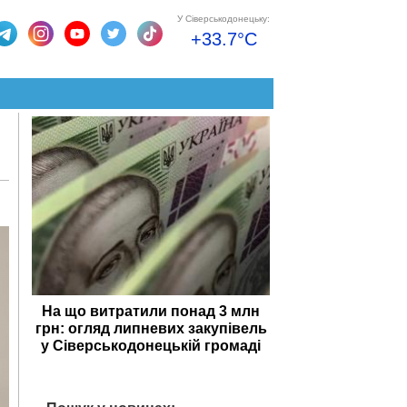
У Сіверськодонецьку:
+33.7°C
На що витратили понад 3 млн
грн: огляд липневих закупівель
у Сіверськодонецькій громаді