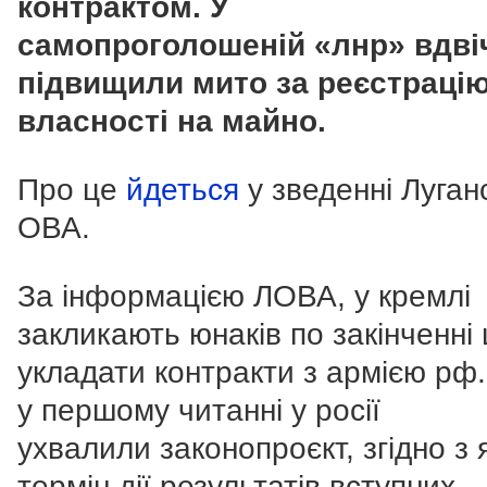
контрактом. У
самопроголошеній «лнр» вдві
підвищили мито за реєстраці
власності на майно.
Про це
йдеться
у зведенні Луган
ОВА.
За інформацією ЛОВА, у кремлі
закликають юнаків по закінченні
укладати контракти з армією рф.
у першому читанні у росії
ухвалили законопроєкт, згідно з 
термін дії результатів вступних