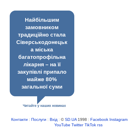
Найбільшим
замовником
традиційно стала
Сіверськодонецьк
а міська
багатопрофільна
лікарня – на її
закупівлі припало
майже 80%
загальної суми
Читайте у наших новинах
Контакти
:
Послуги
:
Вхід
: ©
SD.UA
1998 :
Facebook
Instagram
YouTube
Twitter
TikTok
rss