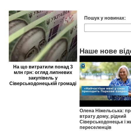
Пошук у новинах:
Наше нове від
На що витратили понад 3
млн грн: огляд липневих
закупівель у
Сіверськодонецькій громаді
Олена Ніжельська: пр
втрату дому, рідний
Сіверськодонецьк і ж
переселенців