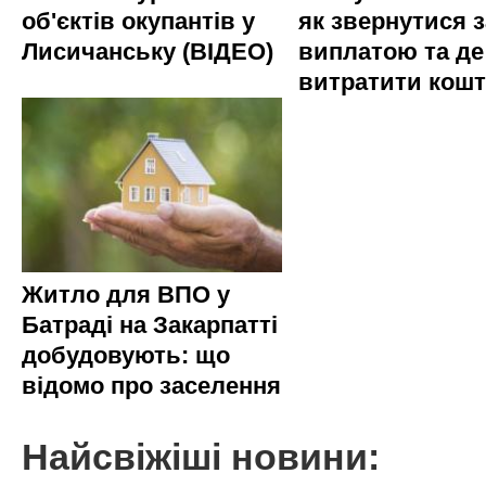
об'єктів окупантів у
як звернутися з
Лисичанську (ВІДЕО)
виплатою та де
витратити кош
Житло для ВПО у
Батраді на Закарпатті
добудовують: що
відомо про заселення
Найсвіжіші новини: