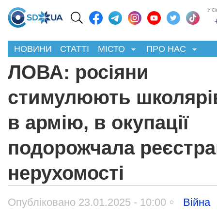
У С
НОВИНИ
СТАТТІ
МІСТО
ПРО НАС
ЛОВА: росіяни
стимулюють школярів
в армію, в окупації
подорожчала реєстра
нерухомості
Опубліковано 23.01.2025 - 10:00
Війна