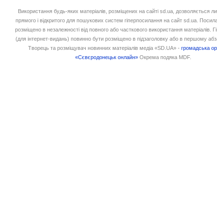
Використання будь-яких матеріалів, розміщених на сайті sd.ua, дозволяється л
прямого і відкритого для пошукових систем гіперпосилання на сайт sd.ua. Посил
розміщено в незалежності від повного або часткового використання матеріалів. 
(для інтернет-видань) повинно бути розміщено в підзаголовку або в першому абз
Творець та розміщувач новинних матеріалів медіа «SD.UA» -
громадська ор
«Сєвєродонецьк онлайн»
Окрема подяка MDF.