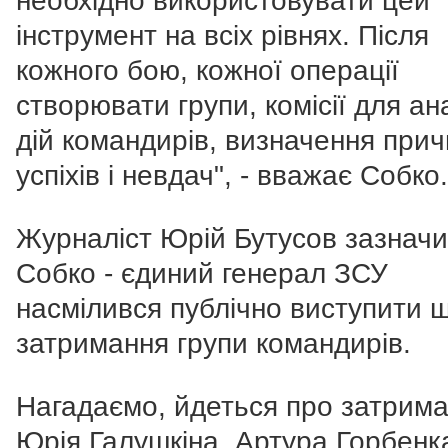
необхідно використовувати цей
інструмент на всіх рівнях. Після
кожного бою, кожної операції
створювати групи, комісії для ан
дій командирів, визначення при
успіхів і невдач", - вважає Собко.
Журналіст Юрій Бутусов зазначи
Собко - єдиний генерал ЗСУ
насмілився публічно виступити 
затримання групи командирів.
Нагадаємо, йдеться про затрим
Юрія Галушкіна, Артура Горбенк