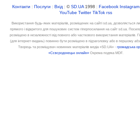
Контакти
:
Послуги
:
Вхід
: ©
SD.UA
1998 :
Facebook
Instagram
YouTube
Twitter
TikTok
rss
Використання будь-яких матеріалів, розміщених на сайті sd.ua, дозволяється л
прямого і відкритого для пошукових систем гіперпосилання на сайт sd.ua. Посил
розміщено в незалежності від повного або часткового використання матеріалів. 
(для інтернет-видань) повинно бути розміщено в підзаголовку або в першому абз
Творець та розміщувач новинних матеріалів медіа «SD.UA» -
громадська ор
«Сєвєродонецьк онлайн»
Окрема подяка MDF.