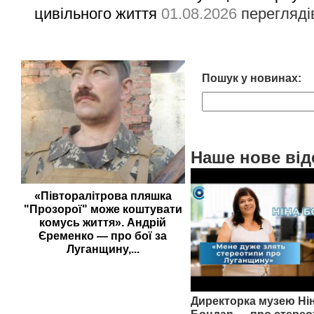
цивільного життя
01.08.2026
перегляді
Пошук у новинах:
Наше нове від
«Півторалітрова пляшка
"Прозорої" може коштувати
комусь життя». Андрій
Єременко — про бої за
Луганщину,...
Директорка музею Ні