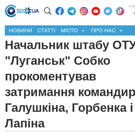
У С
НОВИНИ
СТАТТІ
МІСТО
ПРО НАС
Начальник штабу ОТ
"Луганськ" Собко
прокоментував
затримання командир
Галушкіна, Горбенка і
Лапіна