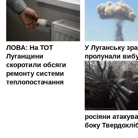
ЛОВА: На ТОТ
У Луганську зр
Луганщини
пролунали виб
скоротили обсяги
ремонту системи
теплопостачання
росіяни атакува
боку Твердохлі