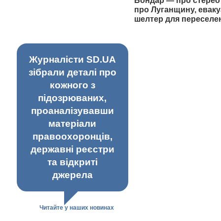
Бондар — про стерео
про Луганщину, еваку
шелтер для переселе
Журналісти SD.UA
зібрали деталі про
кожного з
підозрюваних,
проаналізувавши
матеріали
правоохоронців,
державні реєстри
та відкриті
джерела
Читайте у наших новинах