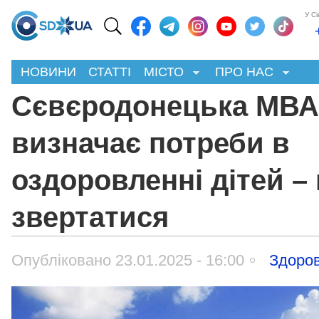
У С
НОВИНИ
СТАТТІ
МІСТО
ПРО НАС
Сєвєродонецька МВА
визначає потреби в
оздоровленні дітей –
звертатися
Опубліковано 23.01.2025 - 16:00
Здоров