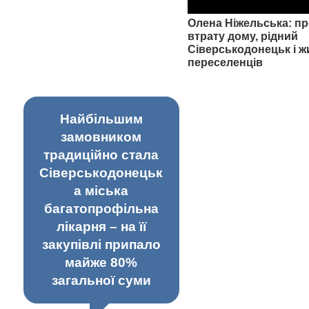
Олена Ніжельська: пр
втрату дому, рідний
Сіверськодонецьк і ж
переселенців
Найбільшим
замовником
традиційно стала
Сіверськодонецьк
а міська
багатопрофільна
лікарня – на її
закупівлі припало
майже 80%
загальної суми