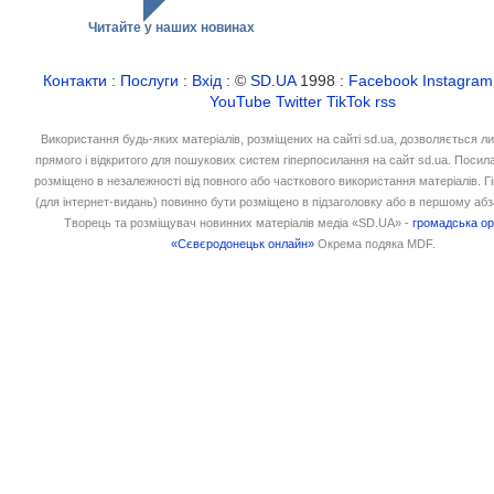
Читайте у наших новинах
Контакти
:
Послуги
:
Вхід
: ©
SD.UA
1998 :
Facebook
Instagram
YouTube
Twitter
TikTok
rss
Використання будь-яких матеріалів, розміщених на сайті sd.ua, дозволяється л
прямого і відкритого для пошукових систем гіперпосилання на сайт sd.ua. Посил
розміщено в незалежності від повного або часткового використання матеріалів. 
(для інтернет-видань) повинно бути розміщено в підзаголовку або в першому абз
Творець та розміщувач новинних матеріалів медіа «SD.UA» -
громадська ор
«Сєвєродонецьк онлайн»
Окрема подяка MDF.