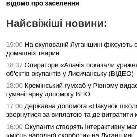
відомо про заселення
Найсвіжіші новини:
19:00
На окупованій Луганщині фіксують с
домашніх тварин
18:37
Оператори «Апачі» показали ураже
об'єктів окупантів у Лисичанську (ВІДЕО)
18:00
Кремінський гумхаб у Рівному вида
гуманітарну допомогу ВПО
17:00
Державна допомога «Пакунок школя
звернутися за виплатою та де витратити
16:00
Окупанти створять інтерактивну ма
«місць народної скорботи» на Луганщині