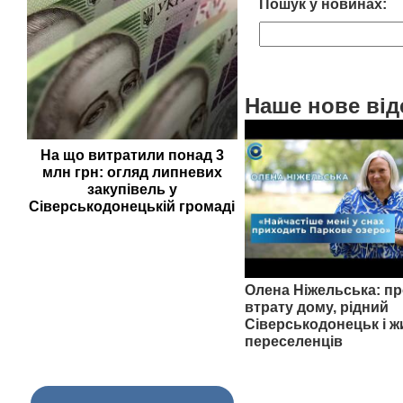
Пошук у новинах:
Наше нове від
На що витратили понад 3
млн грн: огляд липневих
закупівель у
Сіверськодонецькій громаді
Олена Ніжельська: пр
втрату дому, рідний
Сіверськодонецьк і ж
переселенців