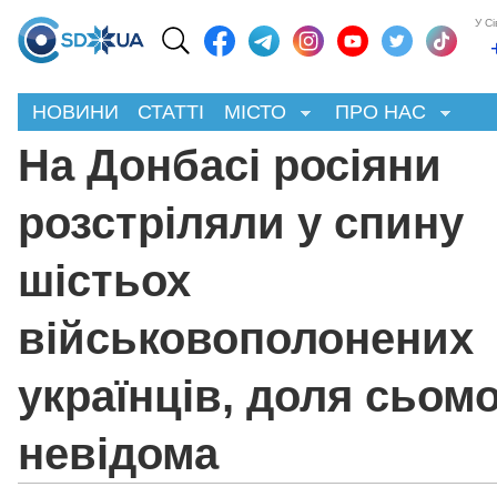
У С
НОВИНИ
СТАТТІ
МІСТО
ПРО НАС
На Донбасі росіяни
розстріляли у спину
шістьох
військовополонених
українців, доля сьом
невідома