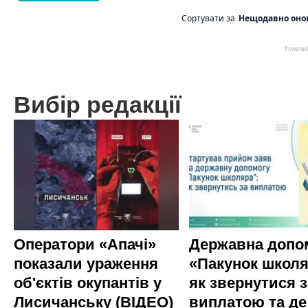
Вибір редакції
Оператори «Апачі»
Державна допо
показали ураження
«Пакунок школя
об'єктів окупантів у
як звернутися з
Лисичанську (ВІДЕО)
виплатою та де