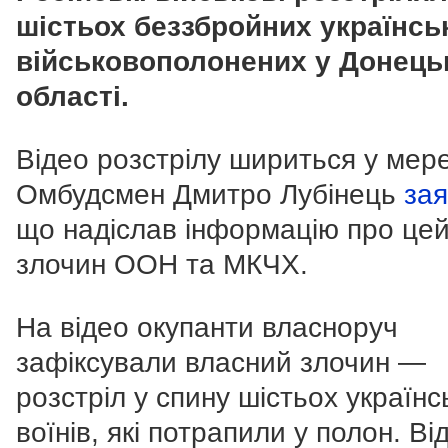
шістьох беззбройних українсь
військовополонених у Донець
області.
Відео розстрілу шириться у мере
Омбудсмен Дмитро Лубінець
за
що надіслав інформацію про це
злочин ООН та МКЧХ.
На відео окупанти власноруч
зафіксували власний злочин —
розстріл у спину шістьох українс
воїнів, які потрапили у полон. Ві