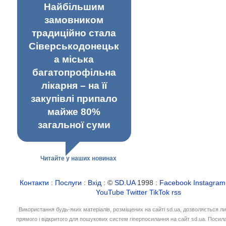
Найбільшим
замовником
традиційно стала
Сіверськодонецьк
а міська
багатопрофільна
лікарня – на її
закупівлі припало
майже 80%
загальної суми
Читайте у наших новинах
Контакти
:
Послуги
:
Вхід
: ©
SD.UA
1998 :
Facebook
Instagram
YouTube
Twitter
TikTok
rss
Використання будь-яких матеріалів, розміщених на сайті sd.ua, дозволяється л
прямого і відкритого для пошукових систем гіперпосилання на сайт sd.ua. Посил