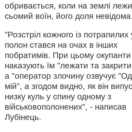
обривається, коли на землі леж
сьомий воїн, його доля невідома
"Розстріл кожного із потрапилих 
полон стався на очах в інших
побратимів. При цьому окупанти
наказують їм "лежати та закрити
а "оператор злочину озвучує "О
мій", а згодом видно, як він випу
низку куль у спину одному з
військовополонених", - написав
Лубінець.