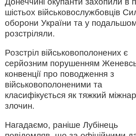
Донеччині окупанти захопили в 
шістьох військовослужбовців Си
оборони України та у подальшо
розстріляли.
Розстріл військовополонених є
серйозним порушенням Женевсь
конвенції про поводження з
військовополоненими та
класифікується як тяжкий міжна
злочин.
Нагадаємо, раніше Лубінець
повідомляв, що за офіційними д