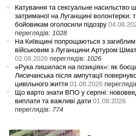
Катування та сексуальне насильство 
затриманої на Луганщині волонтерки: 
бойовикам оголосили підозру
04.08.20
переглядів:
1028
На Київщині попрощаються з загиблим
військовим з Луганщини Артуром Шма
02.08.2026
переглядів:
1026
«Рука лишилася на позиціях»: як боєць
Лисичанська після ампутації повернув
цивільного життя
01.08.2026
перегляді
Що варто знати ВПО у серпні: нововве
виплати та важливі дати
01.08.2026
переглядів:
774