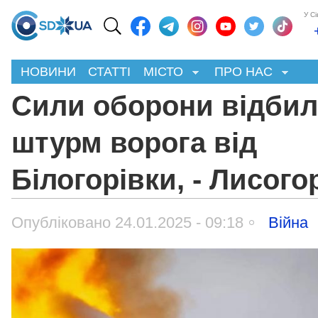
У С
НОВИНИ
СТАТТІ
МІСТО
ПРО НАС
Сили оборони відби
штурм ворога від
Білогорівки, - Лисого
Опубліковано 24.01.2025 - 09:18
Війна