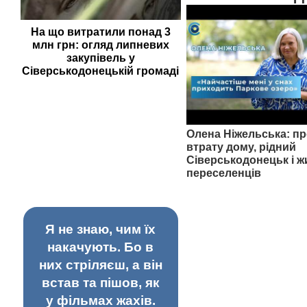
На що витратили понад 3
млн грн: огляд липневих
закупівель у
Сіверськодонецькій громаді
Олена Ніжельська: пр
втрату дому, рідний
Сіверськодонецьк і ж
переселенців
Я не знаю, чим їх
накачують. Бо в
них стріляєш, а він
встав та пішов, як
у фільмах жахів.