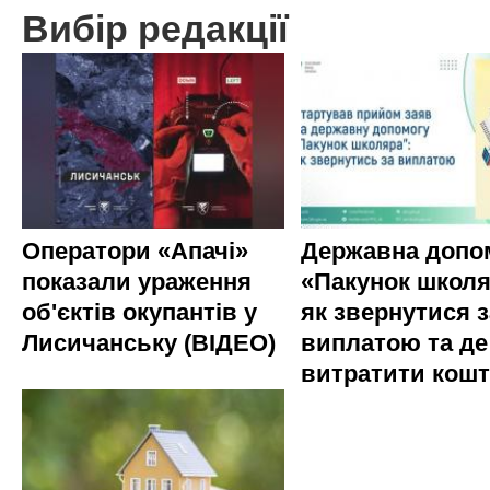
Вибір редакції
Оператори «Апачі»
Державна допо
показали ураження
«Пакунок школя
об'єктів окупантів у
як звернутися з
Лисичанську (ВІДЕО)
виплатою та де
витратити кош