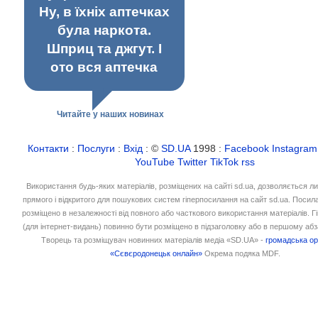
Ну, в їхніх аптечках
була наркота.
Шприц та джгут. І
ото вся аптечка
Читайте у наших новинах
Контакти
:
Послуги
:
Вхід
: ©
SD.UA
1998 :
Facebook
Instagram
YouTube
Twitter
TikTok
rss
Використання будь-яких матеріалів, розміщених на сайті sd.ua, дозволяється л
прямого і відкритого для пошукових систем гіперпосилання на сайт sd.ua. Посил
розміщено в незалежності від повного або часткового використання матеріалів. 
(для інтернет-видань) повинно бути розміщено в підзаголовку або в першому абз
Творець та розміщувач новинних матеріалів медіа «SD.UA» -
громадська ор
«Сєвєродонецьк онлайн»
Окрема подяка MDF.