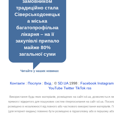
замовником
традиційно стала
Сіверськодонецьк
а міська
багатопрофільна
лікарня – на її
закупівлі припало
майже 80%
загальної суми
Читайте у наших новинах
Контакти
:
Послуги
:
Вхід
: ©
SD.UA
1998 :
Facebook
Instagram
YouTube
Twitter
TikTok
rss
Використання будь-яких матеріалів, розміщених на сайті sd.ua, дозволяється л
прямого і відкритого для пошукових систем гіперпосилання на сайт sd.ua. Посил
розміщено в незалежності від повного або часткового використання матеріалів. 
(для інтернет-видань) повинно бути розміщено в підзаголовку або в першому абз