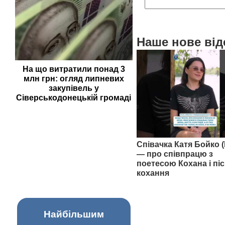
Наше нове від
На що витратили понад 3
млн грн: огляд липневих
закупівель у
Сіверськодонецькій громаді
Співачка Катя Бойко (
— про співпрацю з
поетесою Кохана і піс
кохання
Найбільшим