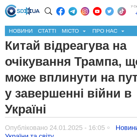
У С
НОВИНИ
СТАТТІ
МІСТО
ПРО НАС
Китай відреагува на
очікування Трампа, щ
може вплинути на пут
у завершенні війни в
Україні
Опубліковано 24.01.2025 - 16:05
Новин
України та світу