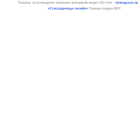
Творець та розміщувач новинних матеріалів медіа «SD.UA» -
громадська ор
«Сєвєродонецьк онлайн»
Окрема подяка MDF.