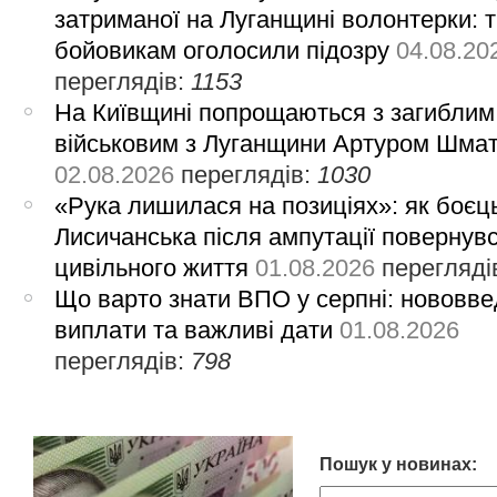
затриманої на Луганщині волонтерки: 
бойовикам оголосили підозру
04.08.20
переглядів:
1153
На Київщині попрощаються з загиблим
військовим з Луганщини Артуром Шма
02.08.2026
переглядів:
1030
«Рука лишилася на позиціях»: як боєць
Лисичанська після ампутації повернув
цивільного життя
01.08.2026
перегляді
Що варто знати ВПО у серпні: нововве
виплати та важливі дати
01.08.2026
переглядів:
798
Пошук у новинах: