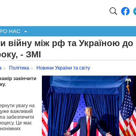
РО НАС
и війну між рф та Україною до
оку, - ЗМІ
а
Політика
Новини України та світу
амір закінчити
ку.
вернути увагу на
 дуже важливий
мпа забезпечити
роцесу. Це має
анонімних