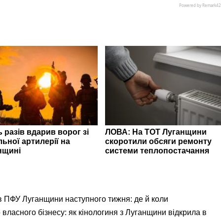
 разів вдарив ворог зі
ЛОВА: На ТОТ Луганщини
ьної артилерії на
скоротили обсяги ремонту
нщині
системи теплопостачання
ів ПФУ Луганщини наступного тижня: де й коли
 власного бізнесу: як кінологиня з Луганщини відкрила в