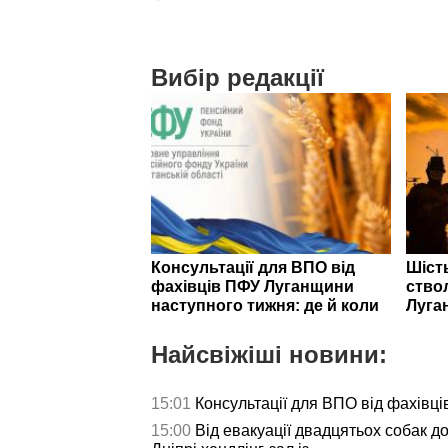
Вибір редакції
Консультації для ВПО від
Шість
фахівців ПФУ Луганщини
ствол
наступного тижня: де й коли
Луга
Найсвіжіші новини:
15:01
Консультації для ВПО від фахівц
15:00
Від евакуації двадцятьох собак до