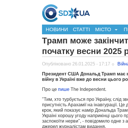
НОВИНИ
СТАТТІ
МІСТО
П
Трамп може закінчит
початку весни 2025 р
Опубліковано 26.01.2025 - 17:17
Війн
Президент США Дональд Трамп має н
війну в Україні вже до весни цього ро
Про це
пише
The Independent.
"Тим, хто турбується про Україну, слід з
присутність Арахамії на інавгурації. Це
крок, який показує намір Дональда Тра
Україні хорошу угоду наприкінці цього п
заспокоїти нерви", - повідомило одне з 
джерел журналістам видання.