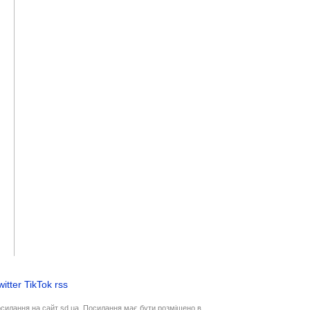
witter
TikTok
rss
осилання на сайт sd.ua. Посилання має бути розміщено в