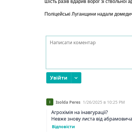
Шість разів вдарив ворог зі ствольної а
Поліцейські Луганщини надали домеди