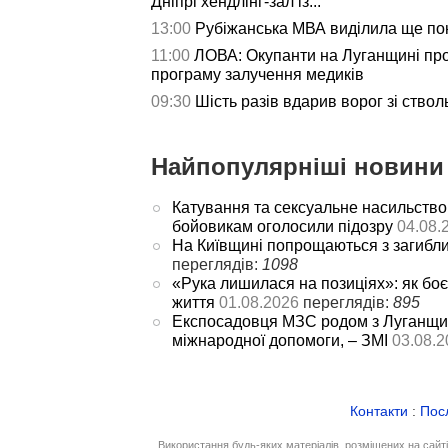
Дніпрі хендлінг-зал із...
13:00
Рубіжанська МВА виділила ще пон
11:00
ЛОВА: Окупанти на Луганщині пр
програму залучення медиків
09:30
Шість разів вдарив ворог зі ствол
Найпопулярніші новини 
Катування та сексуальне насильство
бойовикам оголосили підозру
04.08.
На Київщині попрощаються з загибл
переглядів:
1098
«Рука лишилася на позиціях»: як боє
життя
01.08.2026
переглядів:
895
Експосадовця МЗС родом з Луганщин
міжнародної допомоги, – ЗМІ
03.08.2
Контакти
:
Пос
Використання будь-яких матеріалів, розміщених на сайт