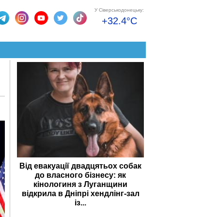
У Сіверськодонецьку:
+32.4°C
Від евакуації двадцятьох собак
до власного бізнесу: як
кінологиня з Луганщини
відкрила в Дніпрі хендлінг-зал
із...