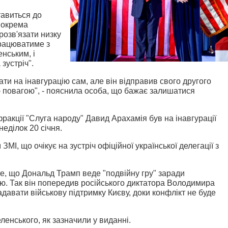
тавиться до
Зокрема
розв'язати низку
працюватиме з
нським, і
зустріч".
ти на інавгурацію сам, але він відправив свого другого
ю повагою", - пояснила особа, що бажає залишатися
фракції "Слуга народу" Давид Арахамія був на інавгурації
ділок 20 січня.
МІ, що очікує на зустріч офіційної української делегації з
е, що Дональд Трамп веде "подвійну гру" заради
єю. Так він попередив російського диктатора Володимира
адавати військову підтримку Києву, доки конфлікт не буде
енського, як зазначили у виданні.