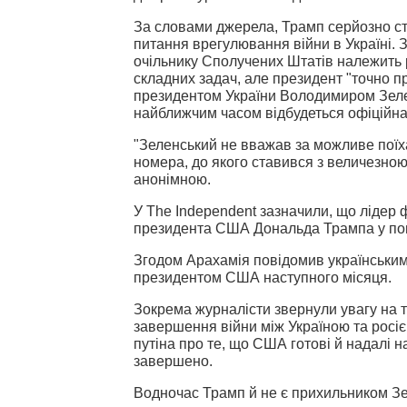
За словами джерела, Трамп серйозно с
питання врегулювання війни в Україні. 
очільнику Сполучених Штатів належить 
складних задач, але президент "точно 
президентом України Володимиром Зеле
найближчим часом відбудеться офіційна 
"Зеленський не вважав за можливе поїха
номера, до якого ставився з величезно
анонімною.
У The Independent зазначили, що лідер 
президента США Дональда Трампа у поне
Згодом Арахамія повідомив українським З
президентом США наступного місяця.
Зокрема журналісти звернули увагу на т
завершення війни між Україною та росі
путіна про те, що США готові й надалі н
завершено.
Водночас Трамп й не є прихильником Зел