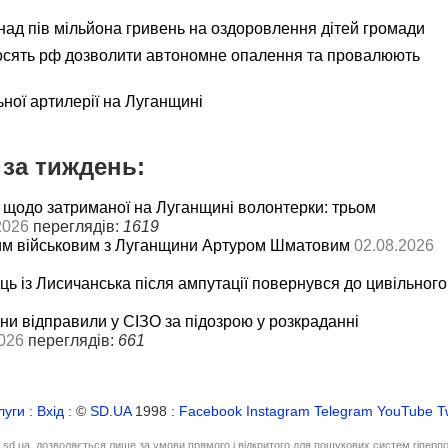
ад пів мільйона гривень на оздоровлення дітей громади
осять рф дозволити автономне опалення та провалюють
ьної артилерії на Луганщині
за тиждень:
 щодо затриманої на Луганщині волонтерки: трьом
2026
переглядів:
1619
им військовим з Луганщини Артуром Шматовим
02.08.2026
ць із Лисичанська після ампутації повернувся до цивільного
и відправили у СІЗО за підозрою у розкраданні
026
переглядів:
661
луги
:
Вхід
: ©
SD.UA
1998 :
Facebook
Instagram
Telegram
YouTube
T
і sd.ua, дозволяється лише за умови прямого і відкритого для пошукових систем гіперп