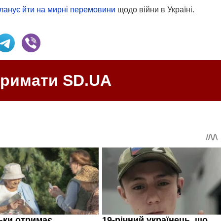
ланує йти на мирні перемовини
щодо війни в Україні.
тримати SD.UA