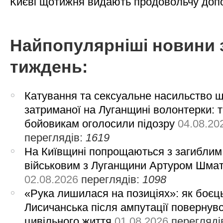
Києві щотижня видають продовольчу доп
Найпопулярніші новини 
тиждень:
Катування та сексуальне насильство 
затриманої на Луганщині волонтерки: 
бойовикам оголосили підозру
04.08.20
переглядів:
1619
На Київщині попрощаються з загиблим
військовим з Луганщини Артуром Шма
02.08.2026
переглядів:
1098
«Рука лишилася на позиціях»: як боєць
Лисичанська після ампутації повернув
цивільного життя
01.08.2026
перегляді