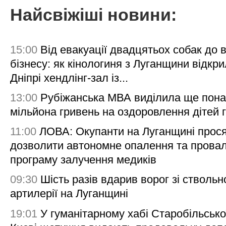
Найсвіжіші новини:
15:00
Від евакуації двадцятьох собак до 
бізнесу: як кінологиня з Луганщини відкри
Дніпрі хендлінг-зал із...
13:00
Рубіжанська МВА виділила ще пона
мільйона гривень на оздоровлення дітей 
11:00
ЛОВА: Окупанти на Луганщині прос
дозволити автономне опалення та пров
програму залучення медиків
09:30
Шість разів вдарив ворог зі ствольн
артилерії на Луганщині
19:01
У гуманітарному хабі Старобільсько