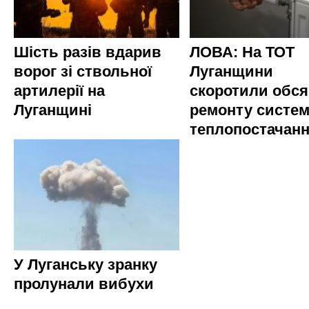
Шість разів вдарив
ЛОВА: На ТОТ
ворог зі ствольної
Луганщини
артилерії на
скоротили обся
Луганщині
ремонту систе
теплопостачан
У Луганську зранку
пролунали вибухи