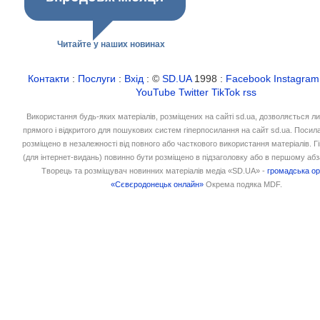
Читайте у наших новинах
Контакти
:
Послуги
:
Вхід
: ©
SD.UA
1998 :
Facebook
Instagram
YouTube
Twitter
TikTok
rss
Використання будь-яких матеріалів, розміщених на сайті sd.ua, дозволяється л
прямого і відкритого для пошукових систем гіперпосилання на сайт sd.ua. Посил
розміщено в незалежності від повного або часткового використання матеріалів. 
(для інтернет-видань) повинно бути розміщено в підзаголовку або в першому абз
Творець та розміщувач новинних матеріалів медіа «SD.UA» -
громадська ор
«Сєвєродонецьк онлайн»
Окрема подяка MDF.