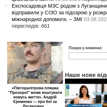
Експосадовця МЗС родом з Луганщин
відправили у СІЗО за підозрою у розкр
міжнародної допомоги, – ЗМІ
03.08.202
переглядів:
661
Пошук у новинах:
Наше нове від
«Півторалітрова пляшка
"Прозорої" може коштувати
комусь життя». Андрій
Єременко — про бої за
Луганщину,...