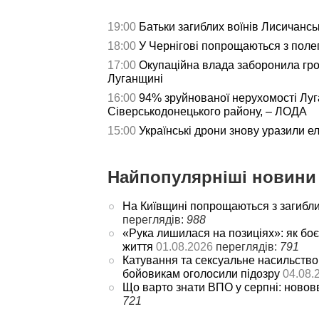
19:00
Батьки загиблих воїнів Лисичансь
18:00
У Чернігові попрощаються з пол
17:00
Окупаційна влада заборонила гро
Луганщині
16:00
94% зруйнованої нерухомості Лу
Сіверськодонецького району, – ЛОДА
15:00
Українські дрони знову уразили е
Найпопулярніші новини 
На Київщині попрощаються з загибл
переглядів:
988
«Рука лишилася на позиціях»: як боє
життя
01.08.2026
переглядів:
791
Катування та сексуальне насильство
бойовикам оголосили підозру
04.08.
Що варто знати ВПО у серпні: новов
721