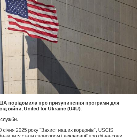
 США повідомила про призупинення програми для
 війни, United for Ukraine (U4U).
 служби.
20 січня 2025 року "Захист наших кордонів", USCIS
н-запиту стати спонсором і декларації про фінансову