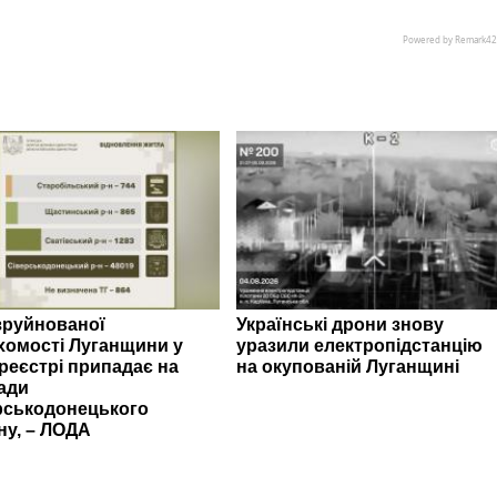
зруйнованої
Українські дрони знову
хомості Луганщини у
уразили електропідстанцію
реєстрі припадає на
на окупованій Луганщині
ади
рськодонецького
ну, – ЛОДА