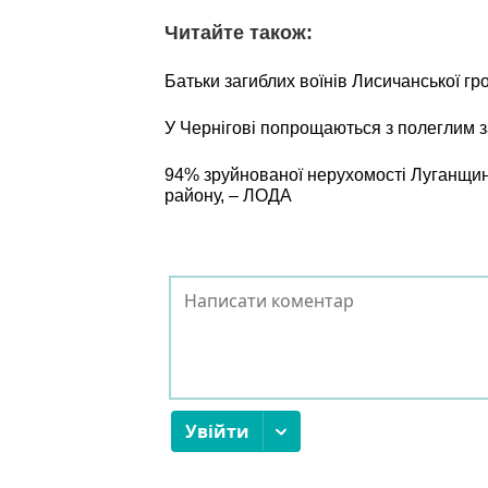
Читайте також:
Батьки загиблих воїнів Лисичанської г
У Чернігові попрощаються з полеглим
94% зруйнованої нерухомості Луганщин
району, – ЛОДА