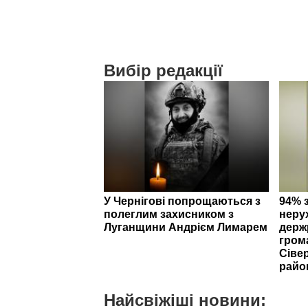
Вибір редакції
У Чернігові попрощаються з
94% 
полеглим захисником з
неру
Луганщини Андрієм Лимарем
держ
гром
Сіве
райо
Найсвіжіші новини: