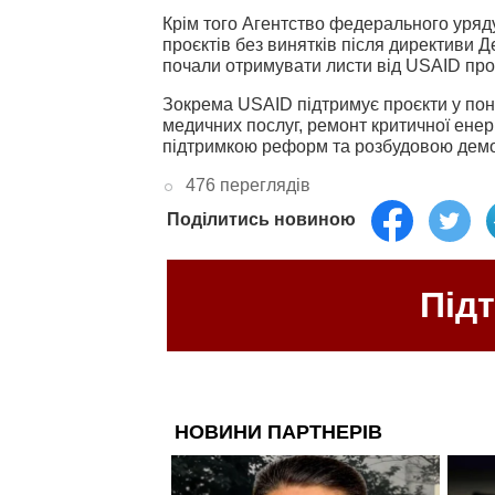
Крім того Агентство федерального уря
проєктів без винятків після директиви Де
почали отримувати листи від USAID про
Зокрема USAID підтримує проєкти у понад
медичних послуг, ремонт критичної енерг
підтримкою реформ та розбудовою демо
476 переглядів
Поділитись новиною
Під