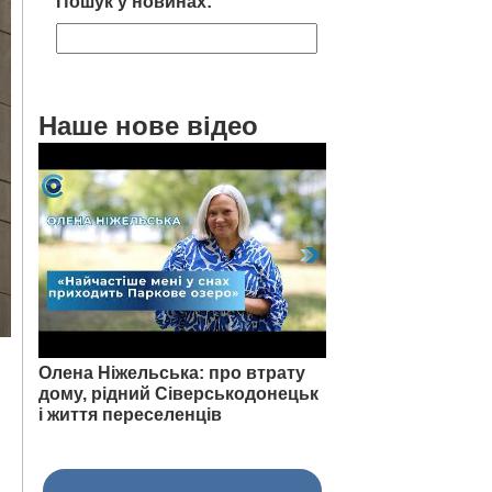
Пошук у новинах:
Наше нове відео
Олена Ніжельська: про втрату
дому, рідний Сіверськодонецьк
і життя переселенців