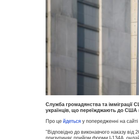
Служба громадянства та імміграції
українців, що переїжджають до США від
Про це
йдеться
у попередженні на сайті
"Відповідно до виконавчого наказу від 
призупиняє прийом форми I-134A, онлай