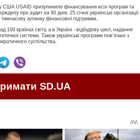
ду США USAID призупинило фінансування всіх програм та
рждепу про аудит на 90 днів. 25 січня українські організації
 тимчасову зупинку фінансової підтримки.
 100 країнах світу, а в Україні - відбудову шкіл, надання
етичної системи. Також українські програми повʼязані з
кратичного суспільства.
тримати SD.UA