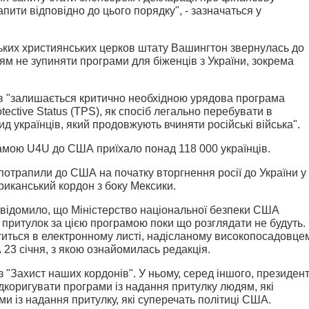
апити відповідно до цього порядку", - зазначаться у
ських християнських церков штату Вашингтон звернулась до
м не зупиняти програми для біженців з України, зокрема
ів "залишається критично необхідною урядова програма
otective Status (TPS), як спосіб легально перебувати в
 українців, який продовжують вчиняти російські війська".
амою U4U до США приїхало понад 118 000 українців.
 потрапили до США на початку вторгнення росії до України у
иканський кордон з боку Мексики.
овідомило, що Міністерство національної безпеки США
притулок за цією програмою поки що розглядати не будуть.
ститься в електронному листі, надісланому високопосадовце
23 січня, з якою ознайомилась редакція.
з "Захист наших кордонів". У ньому, серед іншого, президен
ідкоригувати програми із надання притулку людям, які
 із надання притулку, які суперечать політиці США.