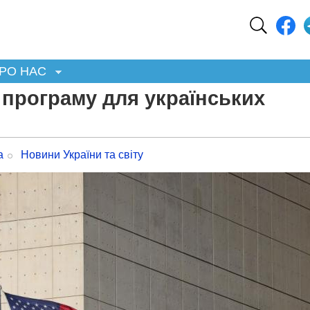
РО НАС
програму для українських
а
Новини України та світу