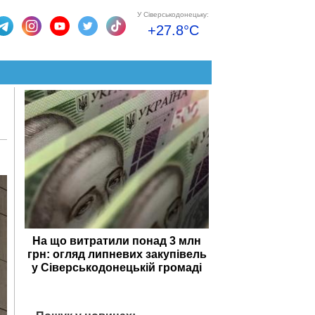
У Сіверськодонецьку:
+27.8°C
На що витратили понад 3 млн
грн: огляд липневих закупівель
у Сіверськодонецькій громаді