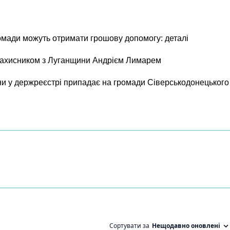
ромади можуть отримати грошову допомогу: деталі
 захисником з Луганщини Андрієм Лимарем
и у держреєстрі припадає на громади Сіверськодонецького