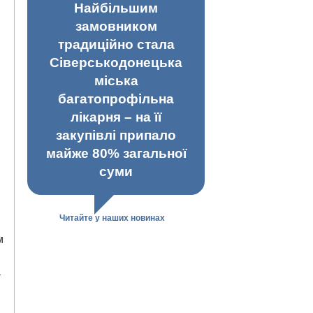
Найбільшим
замовником
традиційно стала
Сіверськодонецька
міська
багатопрофільна
лікарня – на її
закупівлі припало
майже 80% загальної
суми
Читайте у наших новинах
м
т