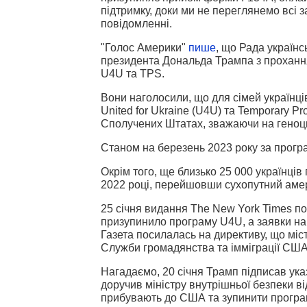
підтримку, доки ми не переглянемо всі з
повідомленні.
"Голос Америки"
пише
, що Рада україн
президента Дональда Трампа з прохання
U4U та TPS.
Вони наголосили, що для сімей українц
United for Ukraine (U4U) та Temporary Pr
Сполучених Штатах, зважаючи на геноцид
Станом на березень 2023 року за прогр
Окрім того, ще близько 25 000 українців
2022 році, перейшовши сухопутний амер
25 січня видання The New York Times п
призупинило програму U4U, а заявки на 
Газета посилалась на директиву, що мі
Служби громадянства та імміграції США 
Нагадаємо, 20 січня Трамп підписав ука
доручив міністру внутрішньої безпеки в
прибувають до США та зупинити програми