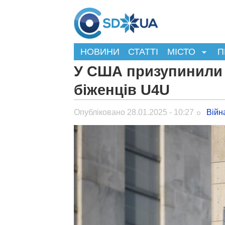
НОВИНИ
СТАТТІ
МІСТО
П
У США призупинили 
біженців U4U
Опубліковано 28.01.2025 - 10:27
Війн