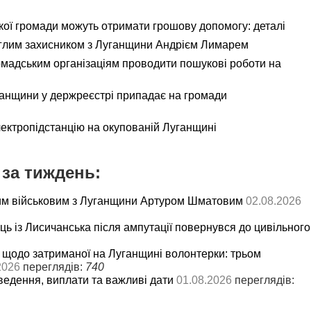
кої громади можуть отримати грошову допомогу: деталі
еглим захисником з Луганщини Андрієм Лимарем
мадським організаціям проводити пошукові роботи на
ганщини у держреєстрі припадає на громади
лектропідстанцію на окупованій Луганщині
за тиждень:
им військовим з Луганщини Артуром Шматовим
02.08.2026
ць із Лисичанська після ампутації повернувся до цивільного
 щодо затриманої на Луганщині волонтерки: трьом
2026
переглядів:
740
ведення, виплати та важливі дати
01.08.2026
переглядів: