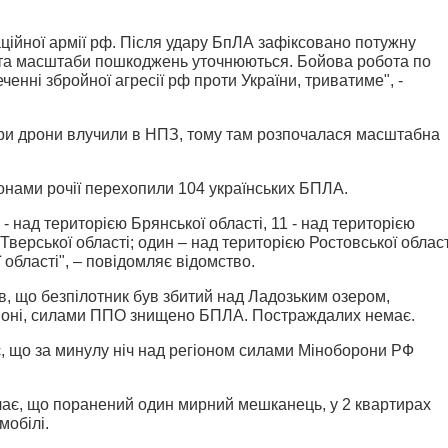
ційної армії рф. Після удару БпЛА зафіксовано потужну
ти та масштаби пошкоджень уточнюються. Бойова робота по
еченні збройної агресії рф проти України, триватиме", -
ри дрони влучили в НПЗ, тому там розпочалася масштабна
онами рочії перехопили 104 українських БПЛА.
7 - над територією Брянської області, 11 - над територією
 Тверської області; один – над територією Ростовської област
 області", – повідомляє відомство.
в, що безпілотник був збитий над Ладозьким озером,
йоні, силами ППО знищено БПЛА. Постраждалих немає.
є, що за минулу ніч над регіоном силами Міноборони РФ
ачає, що поранений один мирний мешканець, у 2 квартирах
мобілі.