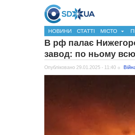
НОВИНИ
СТАТТІ
МІСТО
П
В рф палає Нижего
завод: по ньому всю
Опубліковано 29.01.2025 - 11:40
Війн