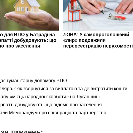
о для ВПО у Батраді на
ЛОВА: У самопроголошеній
рпатті добудовують: що
«лнр» подовжили
мо про заселення
перереєстрацію нерухомості
дає гуманітарну допомогу ВПО
яра»: як звернутися за виплатою та де витратити кошти
мапу «місць народної скорботи» на Луганщині
рпатті добудовують: що відомо про заселення
али Меморандум про співпрацю та партнерство
за тиждень: