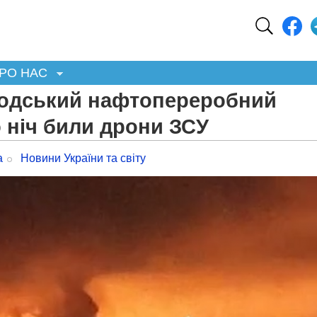
РО НАС
родський нафтопереробний
 ніч били дрони ЗСУ
а
Новини України та світу