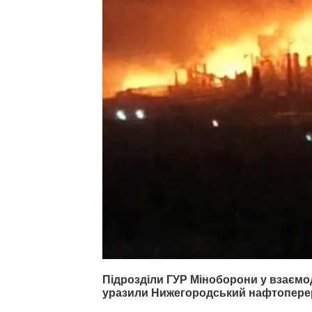
Підрозділи ГУР Міноборони у взаємод
уразили Нижегородський нафтопереро