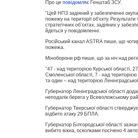
Про це
повідомляє
Генштаб ЗСУ.
"Цей НПЗ задіяний у забезпеченні окупа
пожежу на території об'єкту. Результа
стратегічних об’єктах, задіяних у забезп
йдеться у повідомленні.
Російський канал ASTRA пише, що чоти
пожежа.
Міноборони рф пише, що за ніч над регі
"47 - над територією Курської області, 2
Смоленської області, 7 - над територією
та один – над територією Ленінградської
Губернатор Ленінградської області дода
неподалік берега у Всеволожському ра
Губернатор Тверської області стверджу
відбито атаку 29 БПЛА.
Губернатор Білгородської області зазн
вибито вікна, осколками посічено 4 авто