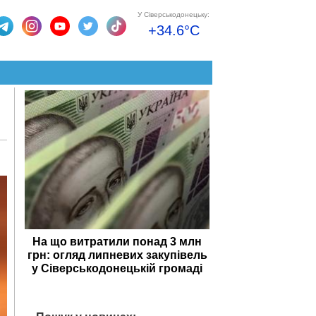
У Сіверськодонецьку:
+34.6°C
На що витратили понад 3 млн
грн: огляд липневих закупівель
у Сіверськодонецькій громаді