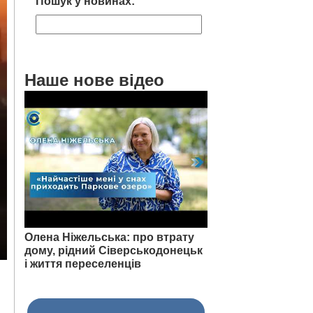
Пошук у новинах:
Наше нове відео
Олена Ніжельська: про втрату
дому, рідний Сіверськодонецьк
і життя переселенців