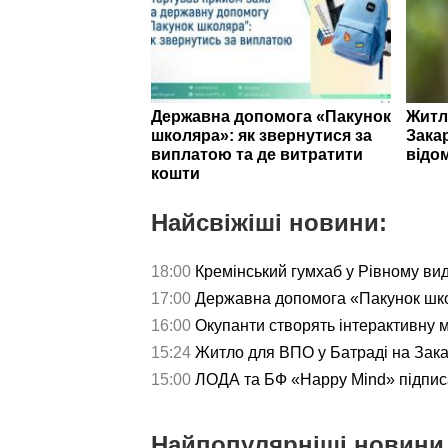
Державна допомога «Пакунок
Житл
школяра»: як звернутися за
Зака
виплатою та де витратити
відо
кошти
Найсвіжіші новини:
18:00
Кремінський гумхаб у Рівному ви
17:00
Державна допомога «Пакунок школ
16:00
Окупанти створять інтерактивну 
15:24
Житло для ВПО у Батраді на Зака
15:00
ЛОДА та БФ «Happy Mind» підпис
Найпопулярніші новини 