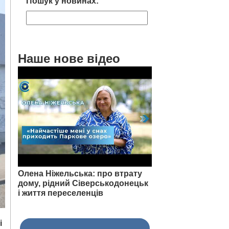
Пошук у новинах:
Наше нове відео
Олена Ніжельська: про втрату
дому, рідний Сіверськодонецьк
і життя переселенців
і