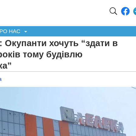
РО НАС
: Окупанти хочуть “здати в
років тому будівлю
ка”
а