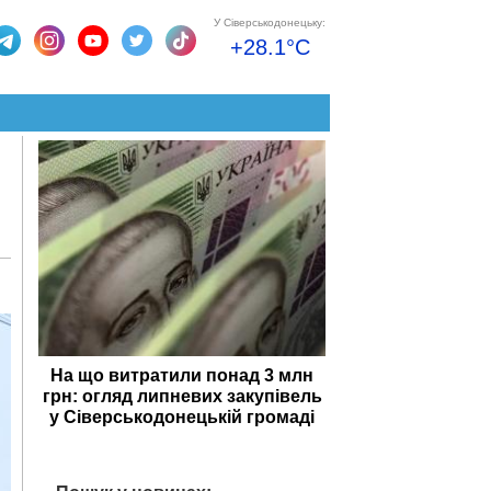
У Сіверськодонецьку:
+28.1°C
На що витратили понад 3 млн
грн: огляд липневих закупівель
у Сіверськодонецькій громаді