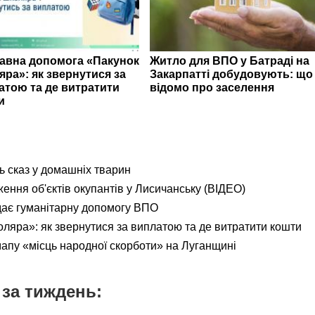
авна допомога «Пакунок
Житло для ВПО у Батраді на
яра»: як звернутися за
Закарпатті добудовують: що
атою та де витратити
відомо про заселення
и
ь сказ у домашніх тварин
ення об'єктів окупантів у Лисичанську (ВІДЕО)
дає гуманітарну допомогу ВПО
яра»: як звернутися за виплатою та де витратити кошти
мапу «місць народної скорботи» на Луганщині
за тиждень: