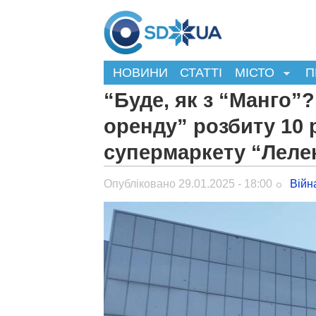
НОВИНИ
СТАТТІ
МІСТО
П
“Буде, як з “Манго”?
оренду” розбиту 10 
супермаркету “Леле
Опубліковано 29.01.2025 - 18:00
Війн