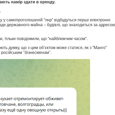
ають намір здати в оренду.
.
у у самопроголошеній “лнр” відбудуться перші електронні
нди державного майна – будівлі, що знаходиться за адресо
ли, тільки повідомили, що “найближчим часом”.
ь думку, що з цим об’єктом може статися, як з “Манго”
и російським "бізнесменам".