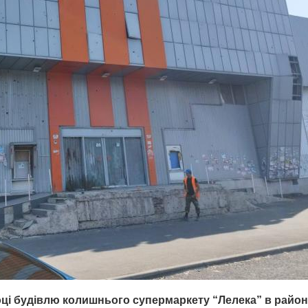
році будівлю колишнього супермаркету “Лелека” в район