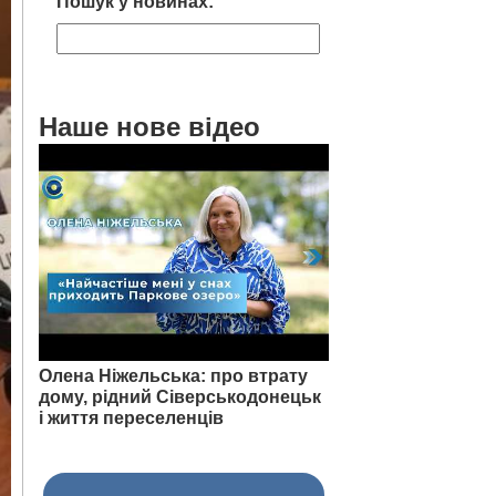
Пошук у новинах:
Наше нове відео
Олена Ніжельська: про втрату
дому, рідний Сіверськодонецьк
і життя переселенців