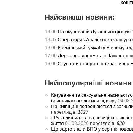
кошт
Найсвіжіші новини:
19:00
На окупованій Луганщині фіксуют
18:37
Оператори «Апачі» показали ураж
18:00
Кремінський гумхаб у Рівному ви
17:00
Державна допомога «Пакунок школ
16:00
Окупанти створять інтерактивну 
Найпопулярніші новини 
Катування та сексуальне насильство
бойовикам оголосили підозру
04.08.
На Київщині попрощаються з загибл
переглядів:
1027
«Рука лишилася на позиціях»: як боє
життя
01.08.2026
переглядів:
820
Що варто знати ВПО у серпні: новов