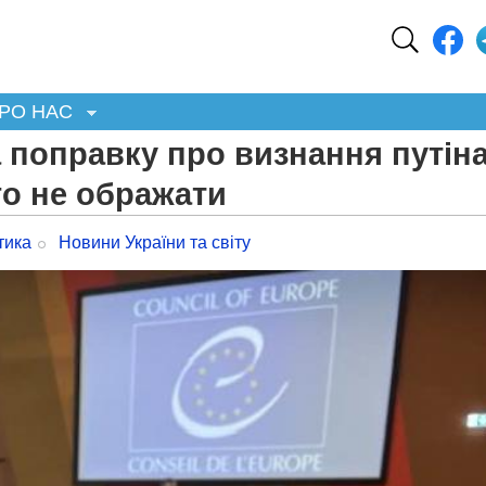
РО НАС
 поправку про визнання путін
го не ображати
тика
Новини України та світу