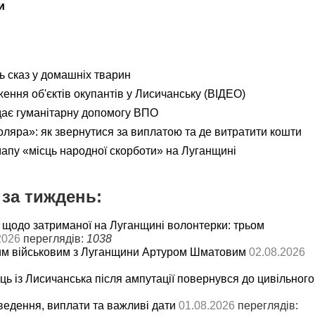
и
ь сказ у домашніх тварин
ення об'єктів окупантів у Лисичанську (ВІДЕО)
дає гуманітарну допомогу ВПО
яра»: як звернутися за виплатою та де витратити кошти
мапу «місць народної скорботи» на Луганщині
за тиждень:
 щодо затриманої на Луганщині волонтерки: трьом
2026
переглядів:
1038
им військовим з Луганщини Артуром Шматовим
02.08.2026
ць із Лисичанська після ампутації повернувся до цивільного
ведення, виплати та важливі дати
01.08.2026
переглядів: