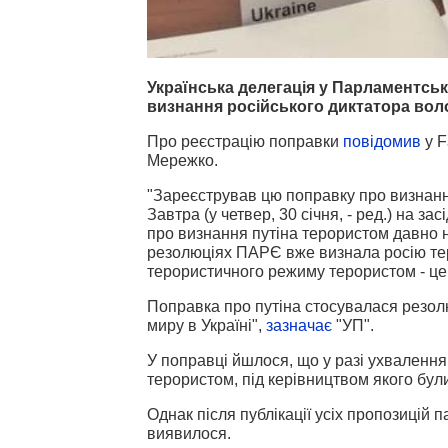
Українська делегація у Парламентсь
визнання російського диктатора воло
Про реєстрацію поправки
повідомив
у 
Мережко.
"Зареєстрував цю поправку про визнання
Завтра (у четвер, 30 січня, - ред.) на 
про визнання путіна терористом давно на
резолюціях ПАРЄ вже визнала росію те
терористичного режиму терористом - це 
Поправка про путіна стосувалася резол
миру в Україні",
зазначає
"УП".
У поправці йшлося, що у разі ухвалення
терористом, під керівництвом якого бул
Однак після публікації усіх пропозиці
виявилося.