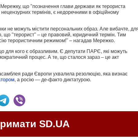
Мережку, що "позначення глави держави як терориста
 нецензурних термінів, є недоречними в офіційному
вки не можуть містити персональних образ. Але вибачте, дл
, що "терорист" – це правовий, юридичний термін. Тим
сію терористичним режимом!" – нагадав Мережко.
що для кого є образливим. Є депутати ПАРЄ, які можуть
ократичний процес. А те, що сталося зар
аз – це акт
асамблея ради Європи ухвалила резолюцію, яка визнає
атором
, а росію — де-факто диктатурою.
тримати SD.UA