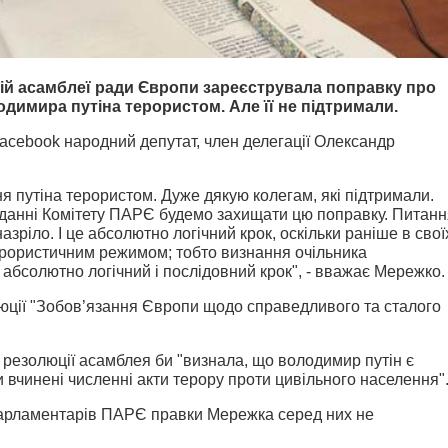
кій асамблеї ради Європи зареєструвала поправку про
димира путіна терористом. Але її не підтримали.
Facebook народний депутат, член делегації Олександр
 путіна терористом. Дуже дякую колегам, які підтримали.
засіданні Комітету ПАРЄ будемо захищати цю поправку. Питан
зріло. І це абсолютно логічний крок, оскільки раніше в свої
рористичним режимом; тобто визнання очільника
абсолютно логічний і послідовний крок", - вважає Мережко.
юції "Зобов’язання Європи щодо справедливого та сталого
 резолюції асамблея би "визнала, що володимир путін є
и вчинені численні акти терору проти цивільного населення"
й парламентарів ПАРЄ правки Мережка серед них не