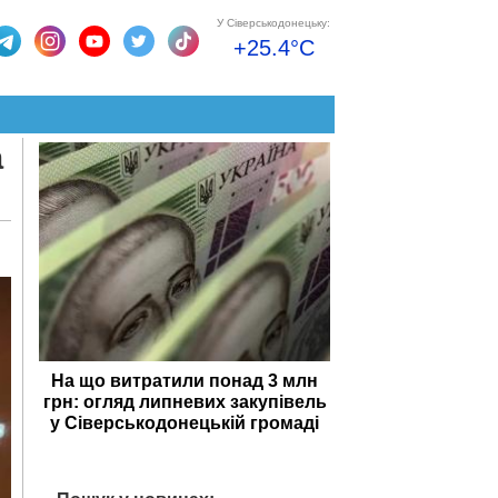
У Сіверськодонецьку:
+25.4°C
а
На що витратили понад 3 млн
грн: огляд липневих закупівель
у Сіверськодонецькій громаді