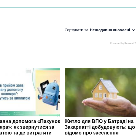
авна допомога «Пакунок
Житло для ВПО у Батраді на
яра»: як звернутися за
Закарпатті добудовують: що
атою та де витратити
відомо про заселення