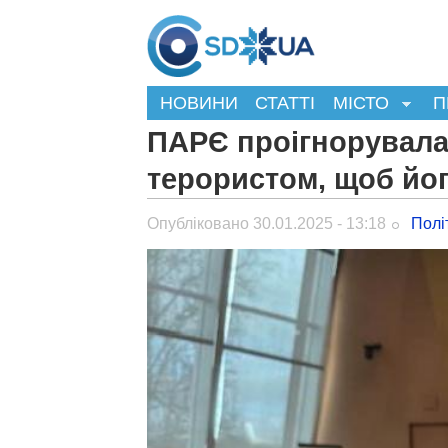
НОВИНИ
СТАТТІ
МІСТО
П
ПАРЄ проігнорувала
терористом, щоб йо
Опубліковано 30.01.2025 - 13:18
Полі