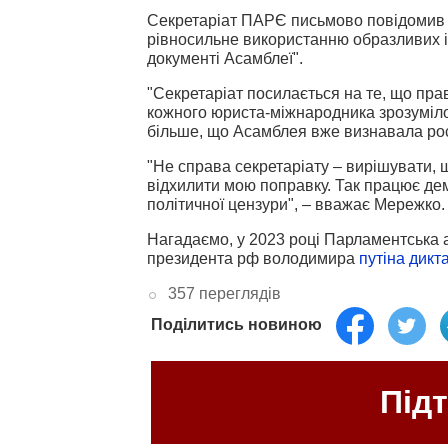
Секретаріат ПАРЄ письмово повідомив 
рівносильне використанню образливих і
документі Асамблеї".
"Секретаріат посилається на те, що пра
кожного юриста-міжнародника зрозуміло
більше, що Асамблея вже визнавала ро
"Не справа секретаріату – вирішувати, 
відхилити мою поправку. Так працює дем
політичної цензури", – вважає Мережко.
Нагадаємо, у 2023 році Парламентська 
президента рф володимира
путіна дикт
357 переглядів
Поділитись новиною
Під