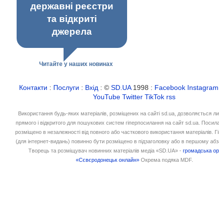
державні реєстри
та відкриті
джерела
Читайте у наших новинах
Контакти
:
Послуги
:
Вхід
: ©
SD.UA
1998 :
Facebook
Instagram
YouTube
Twitter
TikTok
rss
Використання будь-яких матеріалів, розміщених на сайті sd.ua, дозволяється л
прямого і відкритого для пошукових систем гіперпосилання на сайт sd.ua. Посил
розміщено в незалежності від повного або часткового використання матеріалів. 
(для інтернет-видань) повинно бути розміщено в підзаголовку або в першому абз
Творець та розміщувач новинних матеріалів медіа «SD.UA» -
громадська ор
«Сєвєродонецьк онлайн»
Окрема подяка MDF.