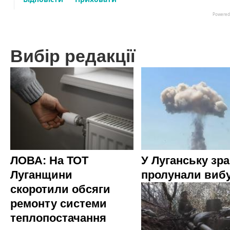
Вибір редакції
ЛОВА: На ТОТ
У Луганську зр
Луганщини
пролунали виб
скоротили обсяги
ремонту системи
теплопостачання