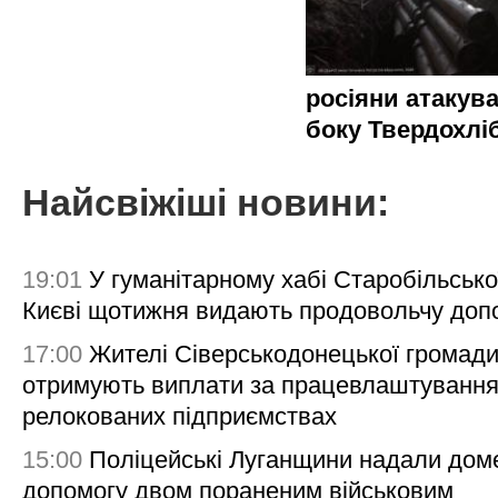
росіяни атакува
боку Твердохлі
Найсвіжіші новини:
19:01
У гуманітарному хабі Старобільсько
Києві щотижня видають продовольчу доп
17:00
Жителі Сіверськодонецької громад
отримують виплати за працевлаштування
релокованих підприємствах
15:00
Поліцейські Луганщини надали дом
допомогу двом пораненим військовим