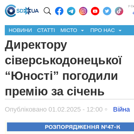
У С
НОВИНИ
СТАТТІ
МІСТО
ПРО НАС
Директору
сіверськодонецької
“Юності” погодили
премію за січень
Опубліковано 01.02.2025 - 12:00
Війна