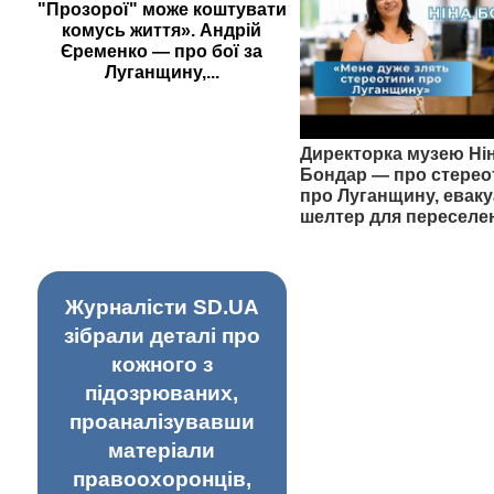
"Прозорої" може коштувати
комусь життя». Андрій
Єременко — про бої за
Луганщину,...
Директорка музею Ні
Бондар — про стерео
про Луганщину, еваку
шелтер для переселе
Журналісти SD.UA
зібрали деталі про
кожного з
підозрюваних,
проаналізувавши
матеріали
правоохоронців,