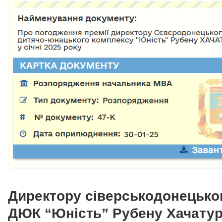
Директору сіверськодонецько
ДЮК “Юність” Рубену Хачату