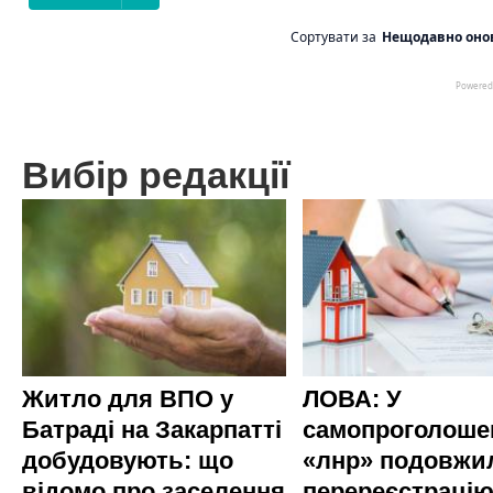
Вибір редакції
Житло для ВПО у
ЛОВА: У
Батраді на Закарпатті
самопроголоше
добудовують: що
«лнр» подовжи
відомо про заселення
перереєстраці