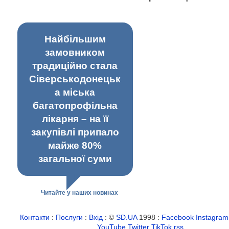
Найбільшим
замовником
традиційно стала
Сіверськодонецьк
а міська
багатопрофільна
лікарня – на її
закупівлі припало
майже 80%
загальної суми
Читайте у наших новинах
Контакти
:
Послуги
:
Вхід
: ©
SD.UA
1998 :
Facebook
Instagram
YouTube
Twitter
TikTok
rss