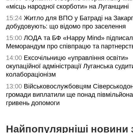
«місць народної скорботи» на Луганщині
15:24
Житло для ВПО у Батраді на Закарп
добудовують: що відомо про заселення
15:00
ЛОДА та БФ «Happy Mind» підписа
Меморандум про співпрацю та партнерст
14:00
Ексочільницю «управління освіти»
окупаційної адміністрації Луганська судит
колабораціонізм
13:00
Військовослужбовцям Сіверськодон
громади виплатили ще понад півмільйона
гривень допомоги
Найпопулярніші новини 