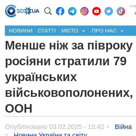
У С
НОВИНИ
СТАТТІ
МІСТО
ПРО НАС
Менше ніж за півроку
росіяни стратили 79
українських
військовополонених, 
ООН
Опубліковано 03.02.2025 - 15:42
Війна
Новини України та світу