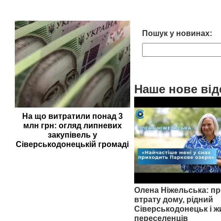
Пошук у новинах:
Наше нове від
На що витратили понад 3
млн грн: огляд липневих
закупівель у
Сіверськодонецькій громаді
Олена Ніжельська: пр
втрату дому, рідний
Сіверськодонецьк і ж
переселенців