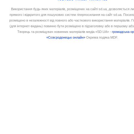
Використання будь-яких матеріалів, розміщених на сайті sd.ua, дозволяється л
прямого і відкритого для пошукових систем гіперпосилання на сайт sd.ua. Посил
розміщено в незалежності від повного або часткового використання матеріалів. 
(для інтернет-видань) повинно бути розміщено в підзаголовку або в першому абз
Творець та розміщувач новинних матеріалів медіа «SD.UA» -
громадська ор
«Сєвєродонецьк онлайн»
Окрема подяка MDF.