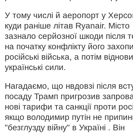
У тому числі й аеропорт у Херсон
куди раніше літав Ryanair. Місто
зазнало серйозної шкоди після то
на початку конфлікту його захоп
російські війська, а потім віднов
українські сили.
Нагадаємо, що нвдовзі після вст
посаду Трамп пригрозив запров
нові тарифи та санкції проти росі
якщо володимир путін не припин
"безглузду війну" в Україні . Він