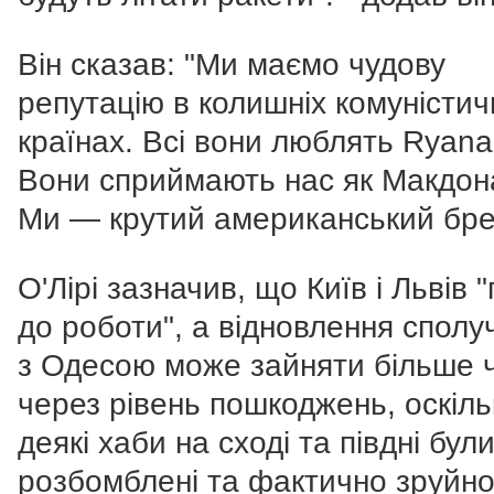
Він сказав: "Ми маємо чудову
репутацію в колишніх комуністич
країнах. Всі вони люблять Ryanai
Вони сприймають нас як Макдон
Ми — крутий американський бре
О'Лірі зазначив, що Київ і Львів "
до роботи", а в
ідновлення сполу
з Одесою може зайняти більше 
через рівень пошкоджень, оскіль
деякі хаби на сході та півдні бул
розбомблені та фактично зруйно