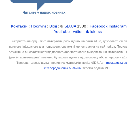
Читайте у наших новинах
Контакти
:
Послуги
:
Вхід
: ©
SD.UA
1998 :
Facebook
Instagram
YouTube
Twitter
TikTok
rss
Використання будь-яких матеріалів, розміщених на сайті sd.ua, дозволяється л
прямого і відкритого для пошукових систем гіперпосилання на сайт sd.ua. Посил
розміщено в незалежності від повного або часткового використання матеріалів. 
(для інтернет-видань) повинно бути розміщено в підзаголовку або в першому абз
Творець та розміщувач новинних матеріалів медіа «SD.UA» -
громадська ор
«Сєвєродонецьк онлайн»
Окрема подяка MDF.