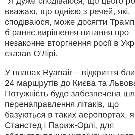
"Я дуже сподіваюся, що цього ро
вважаю, що однією з речей, які,
сподіваюся, може досягти Трамп
б раннє вирішення питання про
незаконне вторгнення росії в Укра
сказав О'Лірі.
У планах Ryanair – відкриття бл
24 маршрутів до Києва та Львов
Потужність буде забезпечена ш
перенаправлення літаків, що
базуються в таких аеропортах, я
Станстед і Париж-Орлі, для