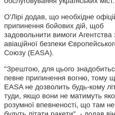
обслуговування українських міст.
О'Лірі додав, що необхідне офіц
припинення бойових дій, щоб
задовольнити вимоги Агентства 
авіаційної безпеки Європейськог
Союзу (EASA).
"Зрештою, для цього знадобить
певне припинення вогню, тому 
EASA не дозволить будь-кому лі
туди, якщо вони не матимуть яко
розумної впевненості, що там не
будуть літати ракети". - додав він