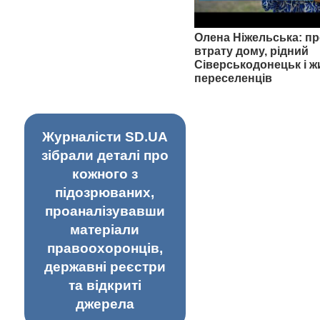
Олена Ніжельська: пр
втрату дому, рідний
Сіверськодонецьк і ж
переселенців
Журналісти SD.UA
зібрали деталі про
кожного з
підозрюваних,
проаналізувавши
матеріали
правоохоронців,
державні реєстри
та відкриті
джерела