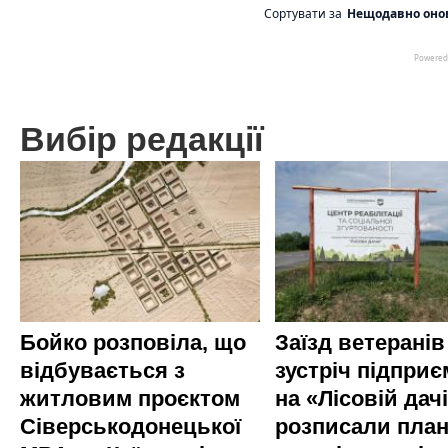
Вибір редакції
Бойко розповіла, що
Заїзд ветеранів
відбувається з
зустріч підприє
житловим проєктом
на «Лісовій дач
Сіверськодонецької
розписали пла