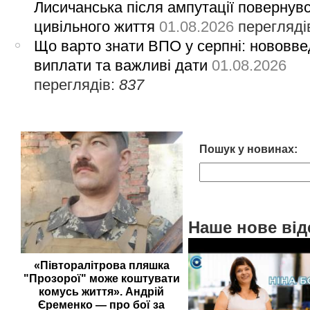
Лисичанська після ампутації повернув
цивільного життя
01.08.2026
перегляді
Що варто знати ВПО у серпні: нововве
виплати та важливі дати
01.08.2026
переглядів:
837
Пошук у новинах:
Наше нове від
«Півторалітрова пляшка
"Прозорої" може коштувати
комусь життя». Андрій
Єременко — про бої за