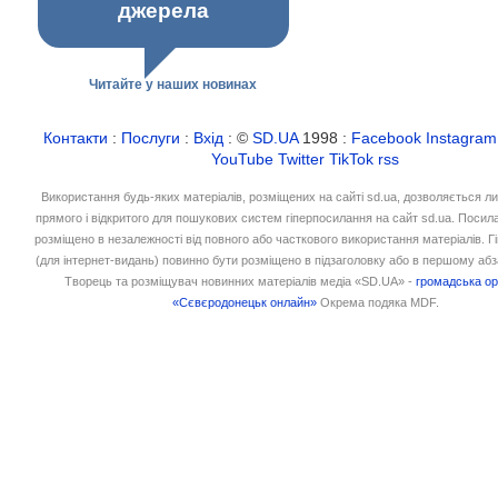
джерела
Читайте у наших новинах
Контакти
:
Послуги
:
Вхід
: ©
SD.UA
1998 :
Facebook
Instagram
YouTube
Twitter
TikTok
rss
Використання будь-яких матеріалів, розміщених на сайті sd.ua, дозволяється л
прямого і відкритого для пошукових систем гіперпосилання на сайт sd.ua. Посил
розміщено в незалежності від повного або часткового використання матеріалів. 
(для інтернет-видань) повинно бути розміщено в підзаголовку або в першому абз
Творець та розміщувач новинних матеріалів медіа «SD.UA» -
громадська ор
«Сєвєродонецьк онлайн»
Окрема подяка MDF.