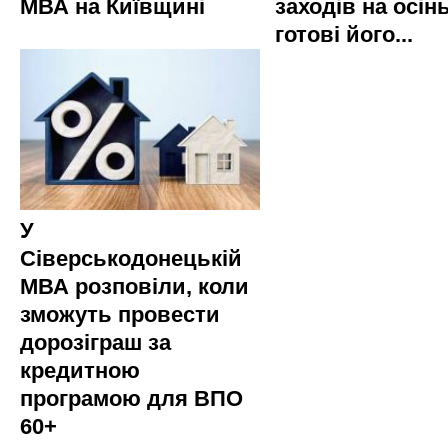
МВА на Київщині
заходів на осінь
готові його...
У
Сіверськодонецькій
МВА розповіли, коли
зможуть провести
дорозіграш за
кредитною
програмою для ВПО
60+