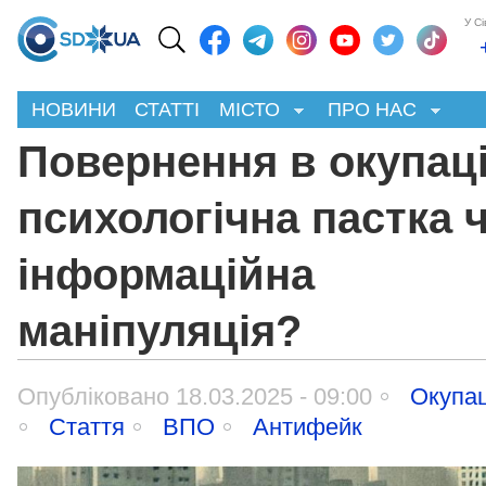
У С
НОВИНИ
СТАТТІ
МІСТО
ПРО НАС
Повернення в окупац
психологічна пастка 
інформаційна
маніпуляція?
Опубліковано 18.03.2025 - 09:00
Окупац
Стаття
ВПО
Антифейк