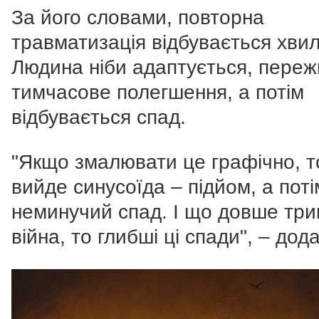
За його словами, повторна
травматизація відбувається хви
Людина ніби адаптується, пере
тимчасове полегшення, а потім
відбувається спад.
"Якщо змалювати це графічно, т
вийде синусоїда – підйом, а поті
неминучий спад. І що довше три
війна, то глибші ці спади", – дода