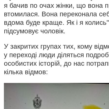
я бачив по очах жінки, що вона 
втомилася. Вона переконала се
вдома буде краще. Як і я колись
підсумовує чоловік.
У закритих групах тих, кому від
у переході люди діляться подро
особистих історій, до нас потра
кілька відмов: