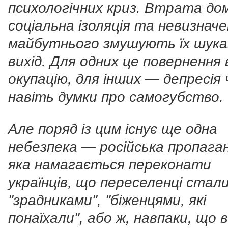
психологічних криз. Втрата дом
соціальна ізоляція та невизнач
майбутнього змушують їх шук
вихід. Для одних це повернення 
окупацію, для інших — депресія 
навіть думки про самогубство.
Але поряд із цим існує ще одна
небезпека — російська пропага
яка намагається переконати
українців, що переселенці стал
"зрадниками", "біженцями, які
понаїхали", або ж, навпаки, що 