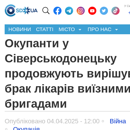
У С
НОВИНИ
СТАТТІ
МІСТО
ПРО НАС
Окупанти у
Сіверськодонецьку
продовжують вирішу
брак лікарів виїзним
бригадами
Опубліковано 04.04.2025 - 12:00
Війна
Окупація