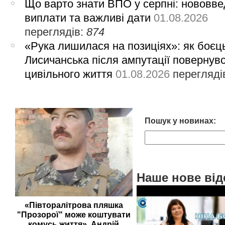
Що варто знати ВПО у серпні: нововве
виплати та важливі дати
01.08.2026
переглядів:
874
«Рука лишилася на позиціях»: як боєць
Лисичанська після ампутації повернув
цивільного життя
01.08.2026
перегляді
Пошук у новинах:
Наше нове від
«Півторалітрова пляшка
"Прозорої" може коштувати
комусь життя». Андрій