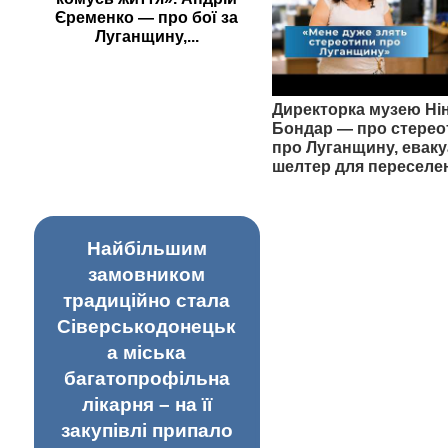
Єременко — про бої за
Луганщину,...
Директорка музею Ні
Бондар — про стерео
про Луганщину, еваку
шелтер для переселе
Найбільшим
замовником
традиційно стала
Сіверськодонецьк
а міська
багатопрофільна
лікарня – на її
закупівлі припало