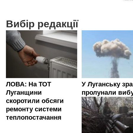
Вибір редакції
ЛОВА: На ТОТ
У Луганську зр
Луганщини
пролунали виб
скоротили обсяги
ремонту системи
теплопостачання