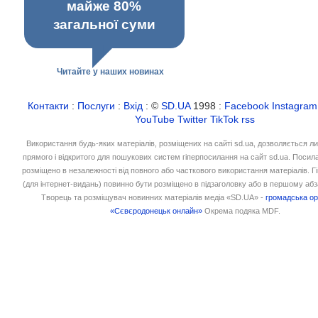
майже 80%
загальної суми
Читайте у наших новинах
Контакти
:
Послуги
:
Вхід
: ©
SD.UA
1998 :
Facebook
Instagram
YouTube
Twitter
TikTok
rss
Використання будь-яких матеріалів, розміщених на сайті sd.ua, дозволяється л
прямого і відкритого для пошукових систем гіперпосилання на сайт sd.ua. Посил
розміщено в незалежності від повного або часткового використання матеріалів. 
(для інтернет-видань) повинно бути розміщено в підзаголовку або в першому абз
Творець та розміщувач новинних матеріалів медіа «SD.UA» -
громадська ор
«Сєвєродонецьк онлайн»
Окрема подяка MDF.