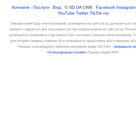
Контакти
:
Послуги
:
Вхід
: ©
SD.UA
1998 :
Facebook
Instagram
YouTube
Twitter
TikTok
rss
Використання будь-яких матеріалів, розміщених на сайті sd.ua, дозволяється л
прямого і відкритого для пошукових систем гіперпосилання на сайт sd.ua. Посил
розміщено в незалежності від повного або часткового використання матеріалів. 
(для інтернет-видань) повинно бути розміщено в підзаголовку або в першому абз
Творець та розміщувач новинних матеріалів медіа «SD.UA» -
громадська ор
«Сєвєродонецьк онлайн»
Окрема подяка MDF.