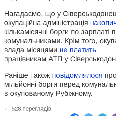
Нагадаємо, що у Сіверськодоне
окупаційна адміністрація
накопи
кількамісячні борги по зарплаті 
комунальниками.
Крім того, окуп
влада місяцями
не платить
працівникам АТП у Сіверськодон
Раніше також
повідомлялося
пр
мільйонні борги перед комуналь
в окупованому Рубіжному.
528 переглядів