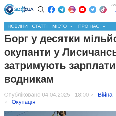
У С
НОВИНИ
СТАТТІ
МІСТО
ПРО НАС
Борг у десятки мільй
окупанти у Лисичанс
затримують зарплати
водникам
Опубліковано 04.04.2025 - 18:00
Війна
Окупація