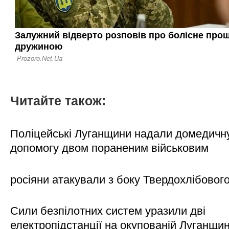
Читайте також:
Поліцейські Луганщини надали домедичн
допомогу двом пораненим військовим
росіяни атакували з боку Твердохлібовог
Сили безпілотних систем уразили дві
електропідстанції на окупованій Луганщи