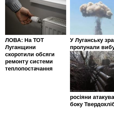
ЛОВА: На ТОТ
У Луганську зр
Луганщини
пролунали виб
скоротили обсяги
ремонту системи
теплопостачання
росіяни атакува
боку Твердохлі