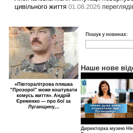
цивільного життя
01.08.2026
перегляді
Пошук у новинах:
Наше нове від
«Півторалітрова пляшка
"Прозорої" може коштувати
комусь життя». Андрій
Єременко — про бої за
Луганщину,...
Директорка музею Ні