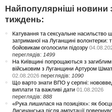
Найпопулярніші новини 
тиждень:
Катування та сексуальне насильство 
затриманої на Луганщині волонтерки: 
бойовикам оголосили підозру
04.08.20
переглядів:
1499
На Київщині попрощаються з загиблим
військовим з Луганщини Артуром Шма
02.08.2026
переглядів:
1090
Що варто знати ВПО у серпні: нововве
виплати та важливі дати
01.08.2026
переглядів:
888
«Рука лишилася на позиціях»: як боєць
Лисичанська після ампутації повернув