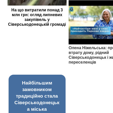
На що витратили понад 3
млн грн: огляд липневих
закупівель у
Сіверськодонецькій громаді
Олена Ніжельська: пр
втрату дому, рідний
Сіверськодонецьк і ж
переселенців
Найбільшим
замовником
традиційно стала
Сіверськодонецьк
а міська