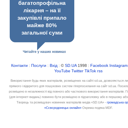
багатопрофільна
лікарня – на її
закупівлі припало
майже 80%
загальної суми
Читайте у наших новинах
Контакти
:
Послуги
:
Вхід
: ©
SD.UA
1998 :
Facebook
Instagram
YouTube
Twitter
TikTok
rss
Використання будь-яких матеріалів, розміщених на сайті sd.ua, дозволяється л
прямого і відкритого для пошукових систем гіперпосилання на сайт sd.ua. Посил
розміщено в незалежності від повного або часткового використання матеріалів. 
(для інтернет-видань) повинно бути розміщено в підзаголовку або в першому абз
Творець та розміщувач новинних матеріалів медіа «SD.UA» -
громадська ор
«Сєвєродонецьк онлайн»
Окрема подяка MDF.