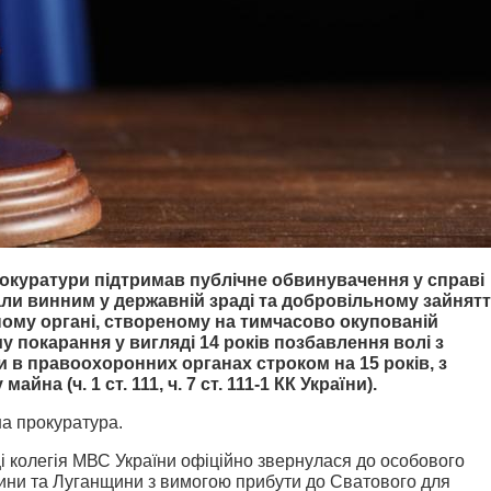
куратури підтримав публічне обвинувачення у справі
ли винним у державній зраді та добровільному зайнятт
ому органі, створеному на тимчасово окупованій
у покарання у вигляді 14 років позбавлення волі з
 в правоохоронних органах строком на 15 років, з
на (ч. 1 ст. 111, ч. 7 ст. 111-1 КК України).
а прокуратура.
ці колегія МВС України офіційно звернулася до особового
чини та Луганщини з вимогою прибути до Сватового для