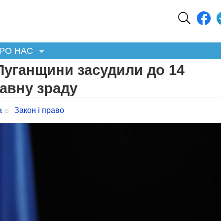
РО НАС
Луганщини засудили до 14
авну зраду
а
Закон і право