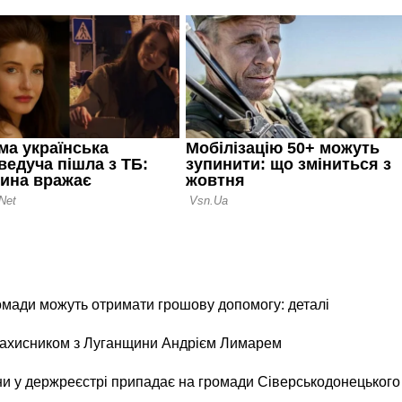
ромади можуть отримати грошову допомогу: деталі
 захисником з Луганщини Андрієм Лимарем
и у держреєстрі припадає на громади Сіверськодонецького