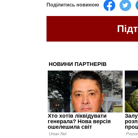
Поділитись новиною
Під