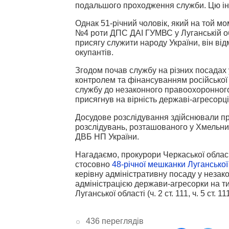
подальшого проходження служби. Цю інф
Однак 51-річний чоловік, який на той м
№4 роти ДПС ДАІ ГУМВС у Луганській о
присягу служити народу України, він ві
окупантів.
Згодом почав службу на різних посадах 
контролем та фінансуванням російської 
службу до незаконного правоохоронного
присягнув на вірність державі-агресорці
Досудове розслідування здійснювали п
розслідувань, розташованого у Хмельни
ДВБ НП України.
Нагадаємо, прокурори Черкаської облас
стосовно
48-річної мешканки Луганської 
керівну адміністративну посаду у незак
адміністрацією держави-агресорки на ти
Луганської області (ч. 2 ст. 111, ч. 5 ст. 1
436 переглядів