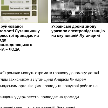
зруйнованої
Українські дрони знову
хомості Луганщини у
уразили електропідстанцію
реєстрі припадає на
на окупованій Луганщині
ади
рськодонецького
ну, – ЛОДА
кої громади можуть отримати грошову допомогу: деталі
еглим захисником з Луганщини Андрієм Лимарем
мадським організаціям проводити пошукові роботи на
ганщини у держреєстрі припадає на громади