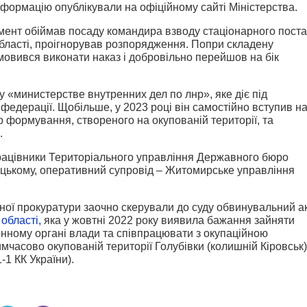
ормацію опублікували на офіційному сайті Міністерства.
омент обіймав посаду командира взводу стаціонарного поста
бласті, проігнорував розпорядження. Попри складену
дмовився виконати наказ і добровільно перейшов на бік
у «министерстве внутренних дел по лнр», яке діє під
федерації. Щобільше, у 2023 році він самостійно вступив н
 формування, створеного на окупованій території, та
.
рацівники Територіального управління Державного бюро
цькому, оперативний супровід – Житомирське управління
ної прокуратури заочно скерували до суду обвинувальний а
області,
яка у жовтні 2022 року виявила бажання зайняти
онному органі влади та співпрацювати з окупаційною
мчасово окупованій території Голубівки (колишній Кіровськ)
11-1 КК України).