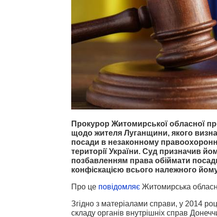
Прокурор Житомирської обласної про
щодо жителя Луганщини, якого визна
посади в незаконному правоохоронн
території України. Суд призначив йом
позбавленням права обіймати посади
конфіскацією всього належного йому май
Про це
повідомляє
Житомирська обласн
Згідно з матеріалами справи, у 2014 ро
складу органів внутрішніх справ Донеч