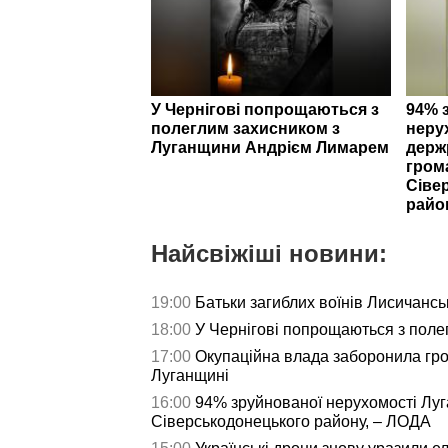
У Чернігові попрощаються з
94% 
полеглим захисником з
неру
Луганщини Андрієм Лимарем
держ
гром
Сіве
райо
Найсвіжіші новини:
19:00
Батьки загиблих воїнів Лисичансь
18:00
У Чернігові попрощаються з пол
17:00
Окупаційна влада заборонила гро
Луганщині
16:00
94% зруйнованої нерухомості Лу
Сіверськодонецького району, – ЛОДА