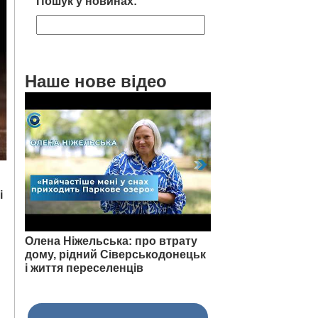
Пошук у новинах:
Наше нове відео
і
Олена Ніжельська: про втрату
дому, рідний Сіверськодонецьк
і життя переселенців