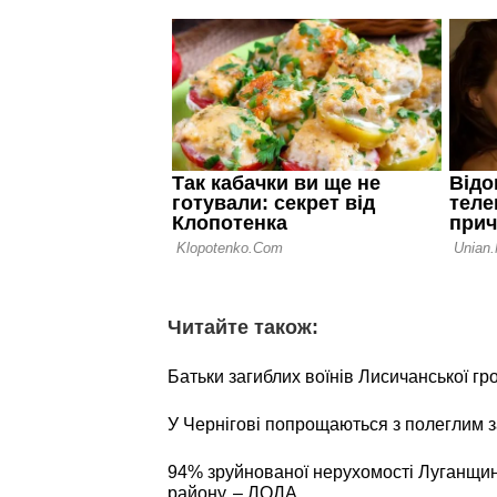
Читайте також:
Батьки загиблих воїнів Лисичанської г
У Чернігові попрощаються з полеглим
94% зруйнованої нерухомості Луганщин
району, – ЛОДА