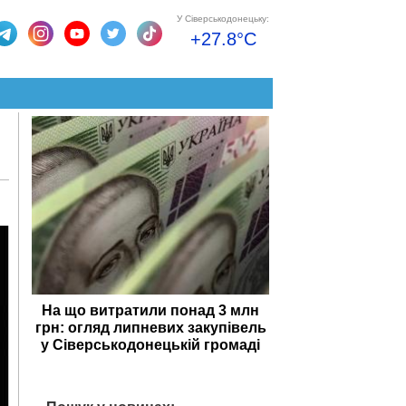
У Сіверськодонецьку:
+27.8°C
На що витратили понад 3 млн
грн: огляд липневих закупівель
у Сіверськодонецькій громаді