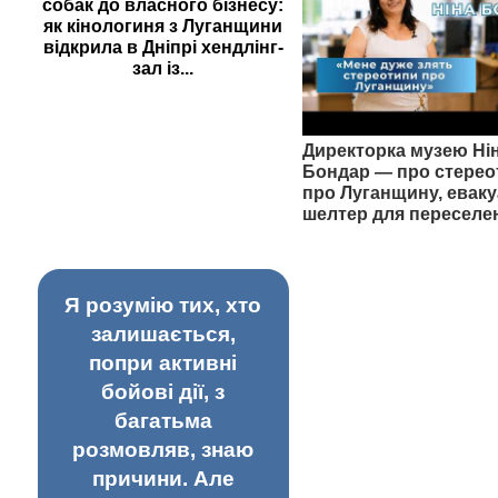
собак до власного бізнесу:
як кінологиня з Луганщини
відкрила в Дніпрі хендлінг-
зал із...
Директорка музею Ні
Бондар — про стерео
про Луганщину, еваку
шелтер для переселе
Я розумію тих, хто
залишається,
попри активні
бойові дії, з
багатьма
розмовляв, знаю
причини. Але