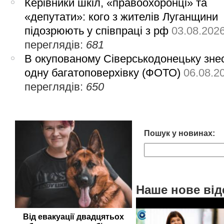
Керівники шкіл, «правоохоронці» та
«депутати»: кого з жителів Луганщини
підозрюють у співпраці з рф
03.08.202
переглядів:
681
В окупованому Сіверськодонецьку зне
одну багатоповерхівку (ФОТО)
06.08.2
переглядів:
650
Пошук у новинах:
Наше нове від
Від евакуації двадцятьох