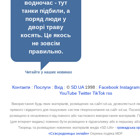
водночас - тут
танки підбили, а
поряд люди у
дворі траву
косять. Це якось
не зовсім
правильно.
Читайте у наших новинах
Контакти
:
Послуги
:
Вхід
: ©
SD.UA
1998 :
Facebook
Instagram
YouTube
Twitter
TikTok
rss
Використання будь-яких матеріалів, розміщених на сайті sd.ua, дозволяється л
прямого і відкритого для пошукових систем гіперпосилання на сайт sd.ua. Посил
розміщено в незалежності від повного або часткового використання матеріалів. 
(для інтернет-видань) повинно бути розміщено в підзаголовку або в першому абз
Творець та розміщувач новинних матеріалів медіа «SD.UA» -
громадська ор
«Сєвєродонецьк онлайн»
Окрема подяка MDF.