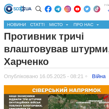
У С
НОВИНИ
СТАТТІ
МІСТО
ПРО НАС
Противник тричі
влаштовував штурми,
Харченко
Опубліковано 16.05.2025 - 08:21
Війна