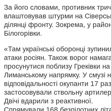
За його словами, противник трич
влаштовував штурми на Сіверсь
ділянці фронту. Зокрема, у район
Білогорівки.
«Там українські оборонці зупини
атаки росіян. Також ворог намаг
просунутися поблизу Греківки на
Лиманському напрямку. У смузі 
відповідальності окупанти 17 раз
застосовували ствольну артилер
Двічі вдарили з реактивної.
Спрямували 168 безпілотних літ