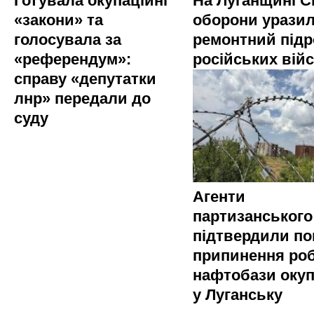
Готувала окупаційні
На Луганщині 
«закони» та
оборони урази
голосувала за
ремонтний підр
«референдум»:
російських вій
справу «депутатки
лнр» передали до
суду
Агенти
партизанського
підтвердили по
припинення ро
нафтобази окуп
у Луганську