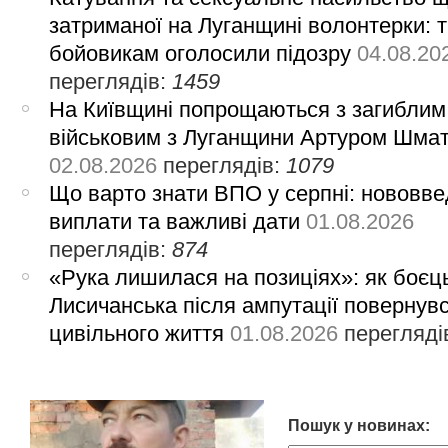
затриманої на Луганщині волонтерки: 
бойовикам оголосили підозру
04.08.20
переглядів:
1459
На Київщині попрощаються з загиблим
військовим з Луганщини Артуром Шма
02.08.2026
переглядів:
1079
Що варто знати ВПО у серпні: нововве
виплати та важливі дати
01.08.2026
переглядів:
874
«Рука лишилася на позиціях»: як боєць
Лисичанська після ампутації повернув
цивільного життя
01.08.2026
перегляді
Пошук у новинах: