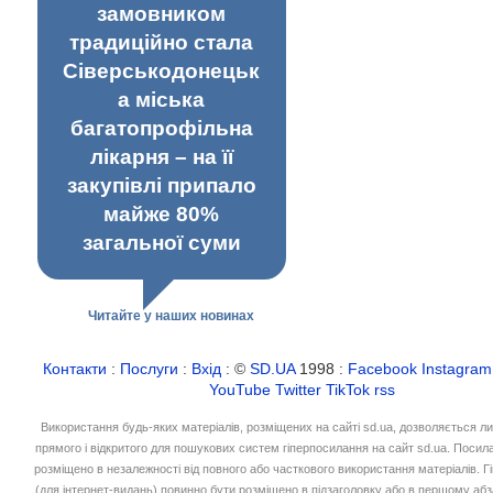
замовником
традиційно стала
Сіверськодонецьк
а міська
багатопрофільна
лікарня – на її
закупівлі припало
майже 80%
загальної суми
Читайте у наших новинах
Контакти
:
Послуги
:
Вхід
: ©
SD.UA
1998 :
Facebook
Instagram
YouTube
Twitter
TikTok
rss
Використання будь-яких матеріалів, розміщених на сайті sd.ua, дозволяється л
прямого і відкритого для пошукових систем гіперпосилання на сайт sd.ua. Посил
розміщено в незалежності від повного або часткового використання матеріалів. 
(для інтернет-видань) повинно бути розміщено в підзаголовку або в першому абз