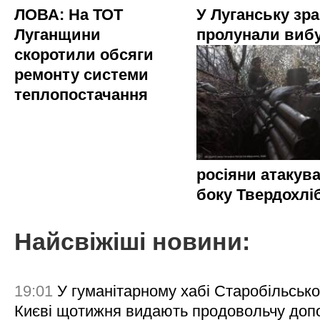
ЛОВА: На ТОТ
У Луганську зр
Луганщини
пролунали виб
скоротили обсяги
ремонту системи
теплопостачання
росіяни атакува
боку Твердохлі
Найсвіжіші новини:
19:01
У гуманітарному хабі Старобільсько
Києві щотижня видають продовольчу доп