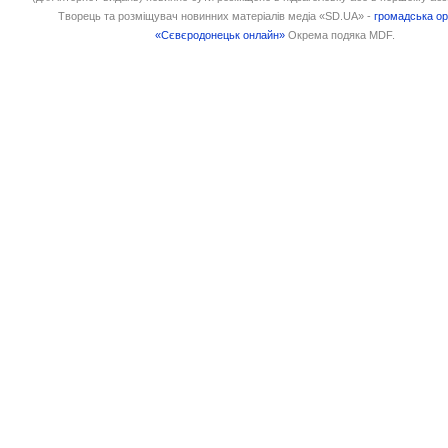
Творець та розміщувач новинних матеріалів медіа «SD.UA» -
громадська ор
«Сєвєродонецьк онлайн»
Окрема подяка MDF.