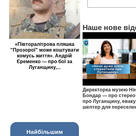
Наше нове від
«Півторалітрова пляшка
"Прозорої" може коштувати
комусь життя». Андрій
Єременко — про бої за
Луганщину,...
Директорка музею Ні
Бондар — про стерео
про Луганщину, еваку
шелтер для переселе
Найбільшим