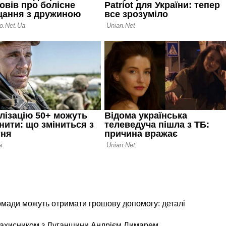
ромади можуть отримати грошову допомогу: деталі
 захисником з Луганщини Андрієм Лимарем