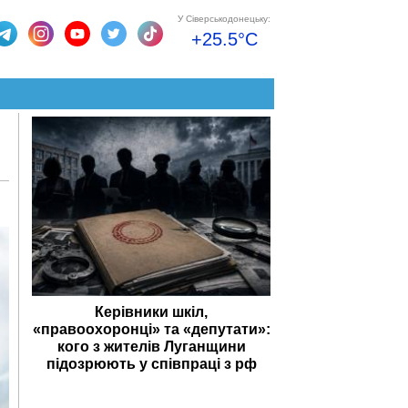
У Сіверськодонецьку:
+25.5°C
Керівники шкіл,
«правоохоронці» та «депутати»:
кого з жителів Луганщини
підозрюють у співпраці з рф