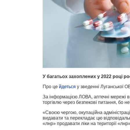
У багатьох захоплених у 2022 році ро
Про це
йдеться
у зведенні Луганської О
За інформацією ЛОВА, аптечні мережі в
торгівлю через безпекові питання, бо не
«Своєю чергою, окупаційна адміністраці
видавати та перекладає цю відповідальн
«лнр» продавати ліки на території «лнр