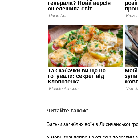
Читайте також:
Батьки загиблих воїнів Лисичанської г
У Чернігові попрощаються з полеглим