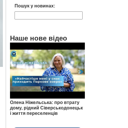
Пошук у новинах:
Наше нове відео
Олена Ніжельська: про втрату
дому, рідний Сіверськодонецьк
і життя переселенців