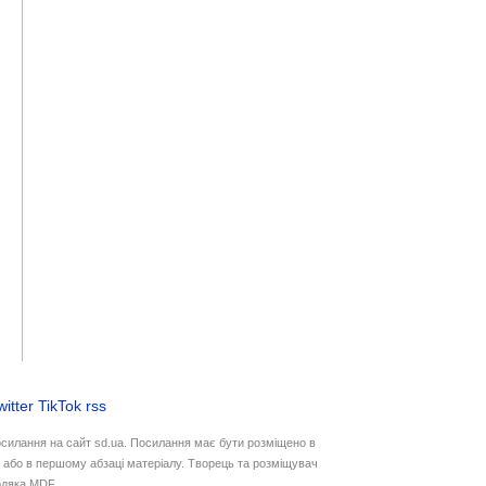
witter
TikTok
rss
осилання на сайт sd.ua. Посилання має бути розміщено в
у або в першому абзаці матеріалу. Творець та розміщувач
дяка MDF.