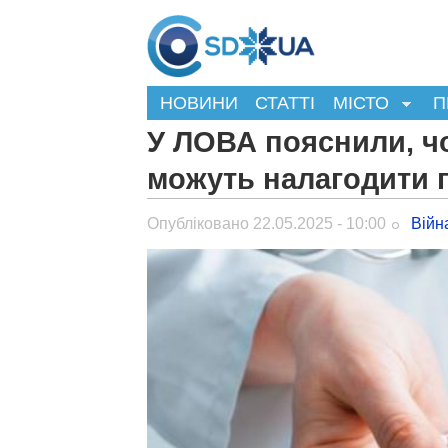
НОВИНИ
СТАТТІ
МІСТО
П
У ЛОВА пояснили, чо
можуть налагодити п
Опубліковано 22.05.2025 - 10:00
Війн