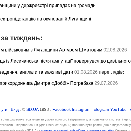
ганщини у держреєстрі припадає на громади
лектропідстанцію на окупованій Луганщині
за тиждень:
им військовим з Луганщини Артуром Шматовим
02.08.2026
ць із Лисичанська після ампутації повернувся до цивільного
ведення, виплати та важливі дати
01.08.2026
переглядів:
 прикордонника Дмитра «Доббі» Погребака
29.07.2026
луги
:
Вхід
: ©
SD.UA
1998 :
Facebook
Instagram
Telegram
YouTube
T
і sd.ua, дозволяється лише за умови прямого і відкритого для пошукових систем гіперп
атеріалів. Гіперпосилання (для інтернет-видань) повинно бути розміщено в підзаголовк
матеріалів медіа «SD.UA» -
громадська організація «Сєвєродонецьк онлайн»
Окрема по