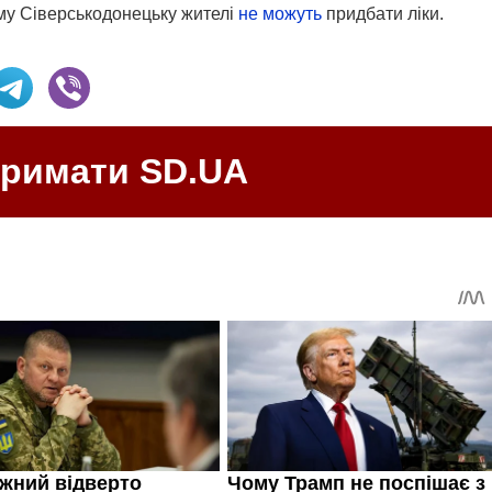
му Сіверськодонецьку жителі
не можуть
придбати ліки.
тримати SD.UA