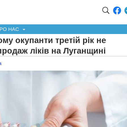
РО НАС
му окупанти третій рік не
родаж ліків на Луганщині
а