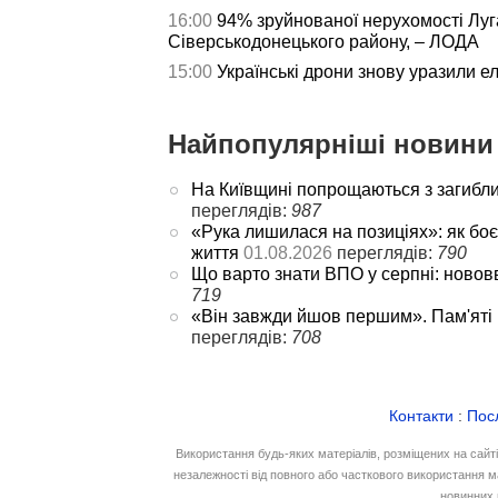
16:00
94% зруйнованої нерухомості Лу
Сіверськодонецького району, – ЛОДА
15:00
Українські дрони знову уразили е
Найпопулярніші новини 
На Київщині попрощаються з загибл
переглядів:
987
«Рука лишилася на позиціях»: як боє
життя
01.08.2026
переглядів:
790
Що варто знати ВПО у серпні: новов
719
«Він завжди йшов першим». Пам'яті
переглядів:
708
Контакти
:
Пос
Використання будь-яких матеріалів, розміщених на сайт
незалежності від повного або часткового використання м
новинних 