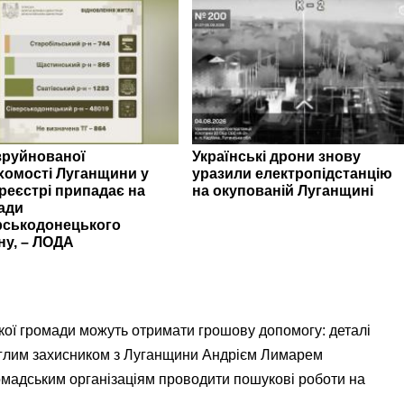
зруйнованої
Українські дрони знову
хомості Луганщини у
уразили електропідстанцію
реєстрі припадає на
на окупованій Луганщині
ади
рськодонецького
ну, – ЛОДА
кої громади можуть отримати грошову допомогу: деталі
еглим захисником з Луганщини Андрієм Лимарем
мадським організаціям проводити пошукові роботи на