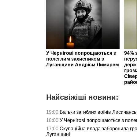
У Чернігові попрощаються з
94% 
полеглим захисником з
неру
Луганщини Андрієм Лимарем
держ
гром
Сіве
райо
Найсвіжіші новини:
19:00
Батьки загиблих воїнів Лисичансь
18:00
У Чернігові попрощаються з пол
17:00
Окупаційна влада заборонила гро
Луганщині