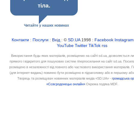
тіла.
Читайте у наших новинах
Контакти
:
Послуги
:
Вхід
: ©
SD.UA
1998 :
Facebook
Instagram
YouTube
Twitter
TikTok
rss
Використання будь-яких матеріалів, розміщених на сайті sd.ua, дозволяється л
прямого і відкритого для пошукових систем гіперпосилання на сайт sd.ua. Посил
розміщено в незалежності від повного або часткового використання матеріалів. 
(для інтернет-видань) повинно бути розміщено в підзаголовку або в першому абз
Творець та розміщувач новинних матеріалів медіа «SD.UA» -
громадська ор
«Сєвєродонецьк онлайн»
Окрема подяка MDF.