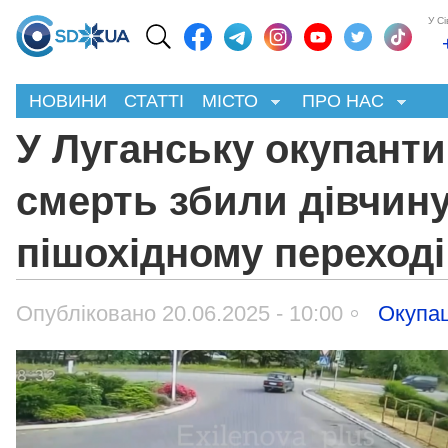
У С
НОВИНИ
СТАТТІ
МІСТО
ПРО НАС
У Луганську окупанти
смерть збили дівчину
пішохідному переході
Опубліковано 20.06.2025 - 10:00
Окупац