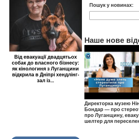
Пошук у новинах:
Наше нове від
Від евакуації двадцятьох
собак до власного бізнесу:
як кінологиня з Луганщини
відкрила в Дніпрі хендлінг-
зал із...
Директорка музею Ні
Бондар — про стерео
про Луганщину, еваку
шелтер для переселе