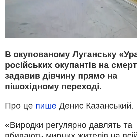
В окупованому Луганську «Ур
російських окупантів на смер
задавив дівчину прямо на
пішохідному переході.
Про це
пише
Денис Казанський.
«Виродки регулярно давлять та
вбивають мирних жителів на всі