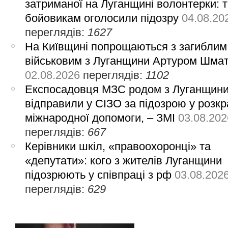
затриманої на Луганщині волонтерки: 
бойовикам оголосили підозру
04.08.20
переглядів:
1627
На Київщині попрощаються з загиблим
військовим з Луганщини Артуром Шма
02.08.2026
переглядів:
1102
Експосадовця МЗС родом з Луганщин
відправили у СІЗО за підозрою у розкр
міжнародної допомоги, – ЗМІ
03.08.202
переглядів:
667
Керівники шкіл, «правоохоронці» та
«депутати»: кого з жителів Луганщини
підозрюють у співпраці з рф
03.08.202
переглядів:
629