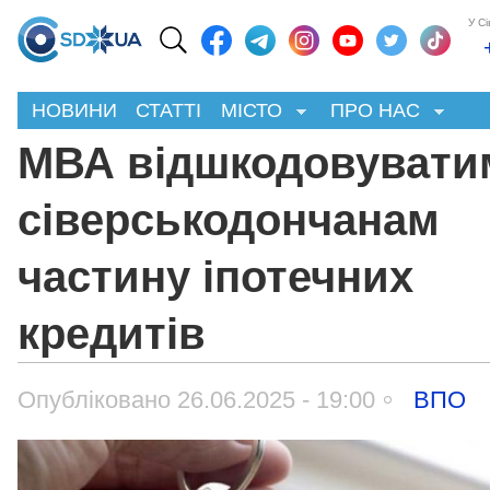
У С
НОВИНИ
СТАТТІ
МІСТО
ПРО НАС
МВА відшкодовувати
сіверськодончанам
частину іпотечних
кредитів
Опубліковано 26.06.2025 - 19:00
ВПО