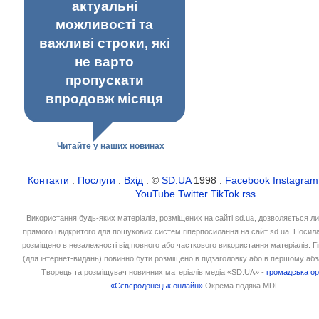
актуальні
можливості та
важливі строки, які
не варто
пропускати
впродовж місяця
Читайте у наших новинах
Контакти
:
Послуги
:
Вхід
: ©
SD.UA
1998 :
Facebook
Instagram
YouTube
Twitter
TikTok
rss
Використання будь-яких матеріалів, розміщених на сайті sd.ua, дозволяється л
прямого і відкритого для пошукових систем гіперпосилання на сайт sd.ua. Посил
розміщено в незалежності від повного або часткового використання матеріалів. 
(для інтернет-видань) повинно бути розміщено в підзаголовку або в першому абз
Творець та розміщувач новинних матеріалів медіа «SD.UA» -
громадська ор
«Сєвєродонецьк онлайн»
Окрема подяка MDF.