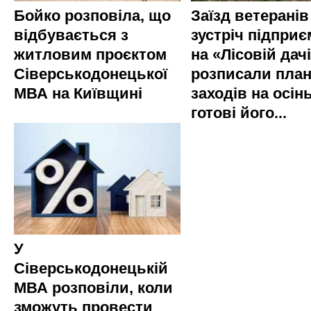
Бойко розповіла, що
Заїзд ветеранів
відбувається з
зустріч підприє
житловим проєктом
на «Лісовій дач
Сіверськодонецької
розписали пла
МВА на Київщині
заходів на осінь
готові його...
У
Сіверськодонецькій
МВА розповіли, коли
зможуть провести