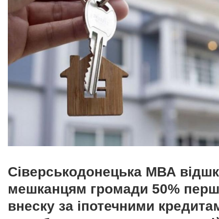
Сіверськодонецька МВА відш
мешканцям громади 50% перш
внеску за іпотечними кредита