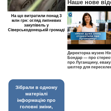
Наше нове від
На що витратили понад 3
млн грн: огляд липневих
закупівель у
Сіверськодонецькій громаді
Директорка музею Ні
Бондар — про стерео
про Луганщину, еваку
шелтер для переселе
Зібрали в одному
матеріалі
інформацію про
головні зміни,