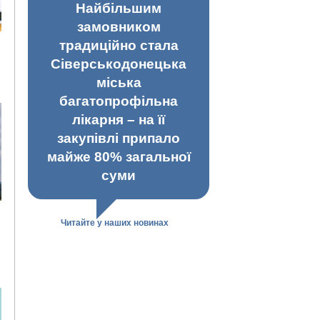
Найбільшим
замовником
традиційно стала
Сіверськодонецька
міська
багатопрофільна
лікарня – на її
закупівлі припало
майже 80% загальної
суми
Читайте у наших новинах