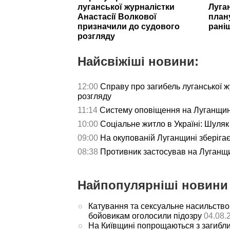
луганської журналістки
Луга
Анастасії Волкової
план
призначили до судового
рані
розгляду
Найсвіжіші новини:
12:00
Справу про загибель луганської ж
розгляду
11:14
Систему оповіщення на Луганщині
10:00
Соціальне житло в Україні: Шуляк 
09:00
На окупованій Луганщині зберігаєт
08:38
Противник застосував на Луганщи
Найпопулярніші новини 
Катування та сексуальне насильство
бойовикам оголосили підозру
04.08.
На Київщині попрощаються з загибл