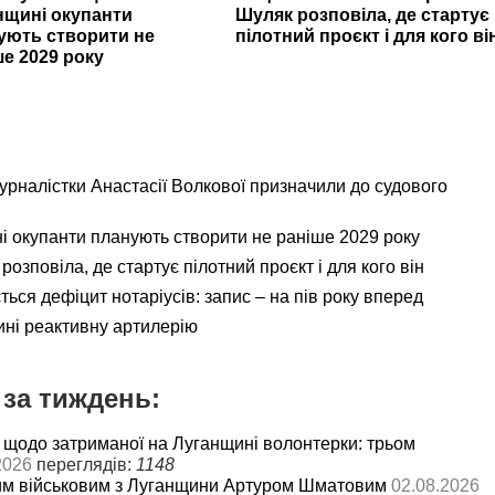
нщині окупанти
Шуляк розповіла, де стартує
ують створити не
пілотний проєкт і для кого ві
ше 2029 року
урналістки Анастасії Волкової призначили до судового
 окупанти планують створити не раніше 2029 року
розповіла, де стартує пілотний проєкт і для кого він
ься дефіцит нотаріусів: запис – на пів року вперед
ні реактивну артилерію
за тиждень:
 щодо затриманої на Луганщині волонтерки: трьом
2026
переглядів:
1148
им військовим з Луганщини Артуром Шматовим
02.08.2026