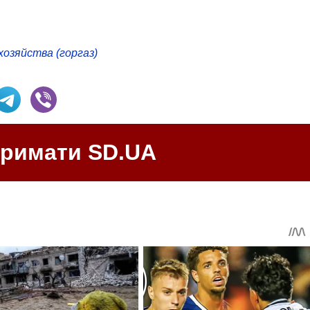
хозяйства (горгаз)
тримати SD.UA