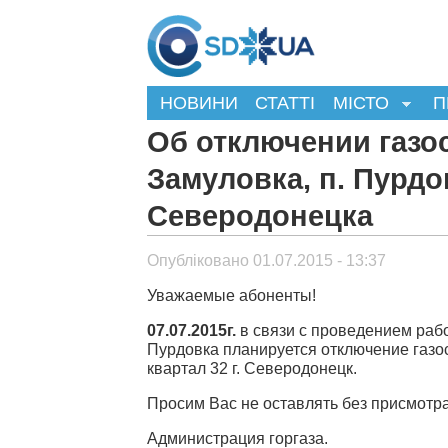
НОВИНИ
СТАТТІ
МІСТО
П
Об отключении газо
Замуловка, п. Пурдов
Северодонецка
Опубліковано 01.07.2015 - 13:37
Уважаемые абоненты!
07.07.2015г.
в связи с проведением ра
Пурдовка планируется отключение газос
квартал 32 г. Северодонецк.
Просим Вас не оставлять без присмотра
Администрация горгаза.