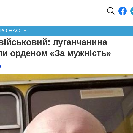
РО НАС
 військовий: луганчанина
ли орденом «За мужність»
а