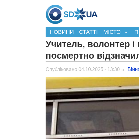
НОВИНИ
СТАТТІ
МІСТО
П
Учитель, волонтер і
посмертно відзначи
Опубліковано 04.10.2025 - 13:30
Війн