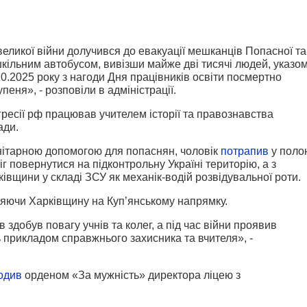
еликої війни долучився до евакуації мешканців Попасної та
 шкільним автобусом, вивізши майже дві тисячі людей, указо
0.2025 року з нагоди Дня працівників освіти посмертно
пеня», - розповіли в адміністрації.
есії рф працював учителем історії та правознавства
ади.
уманітарною допомогою для попаснян, чоловік
потрапив
у поло
г повернутися на підконтрольну Україні територію, а з
ківщини у складі ЗСУ як механік-водій розвідувальної роти.
няючи Харківщину на Куп’янському напрямку.
 здобув повагу учнів та колег, а під час війни проявив
 прикладом справжнього захисника та вчителя», -
одив
орденом «За мужність» директора ліцею з