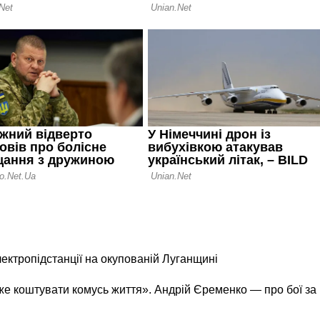
лектропідстанції на окупованій Луганщині
же коштувати комусь життя». Андрій Єременко — про бої за