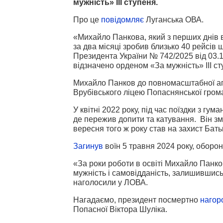
мужність» III ступеня.
Про це
повідомляє
Луганська ОВА.
«Михайло Панкова, який з перших днів в
за два місяці зробив близько 40 рейсів
Президента України № 742/2025 від 03.1
відзначено орденом «За мужність» III сту
Михайло Панков до повномасштабної агр
Врубівського ліцею Попаснянської гром
У квітні 2022 року, під час поїздки з г
де пережив допити та катування. Він змі
вересня того ж року став на захист Бать
Загинув
воїн 5 травня 2024 року, оборо
«За роки роботи в освіті Михайло Панков
мужність і самовідданість, залишившись
наголосили у ЛОВА.
Нагадаємо, президент посмертно
нагор
Попасної Віктора Шуліка.