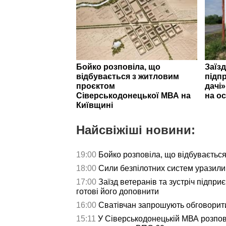
Бойко розповіла, що
Заїзд
відбувається з житловим
підпр
проєктом
дачі
Сіверськодонецької МВА на
на ос
Київщині
Найсвіжіші новини:
19:00
Бойко розповіла, що відбуваєтьс
18:00
Сили безпілотних систем уразили 
17:00
Заїзд ветеранів та зустріч підпри
готові його доповнити
16:00
Сватівчан запрошують обговорит
15:11
У Сіверськодонецькій МВА розпов