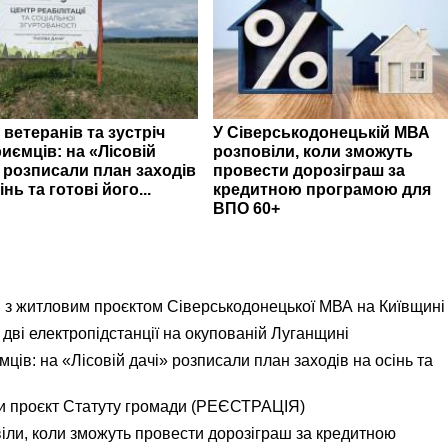
 ветеранів та зустріч
У Сіверськодонецькій МВА
иємців: на «Лісовій
розповіли, коли зможуть
» розписали план заходів
провести дорозіграш за
інь та готові його...
кредитною програмою для
ВПО 60+
я з житловим проєктом Сіверськодонецької МВА на Київщині
дві електропідстанції на окупованій Луганщині
ємців: на «Лісовій дачі» розписали план заходів на осінь та
и проєкт Статуту громади (РЕЄСТРАЦІЯ)
іли, коли зможуть провести дорозіграш за кредитною