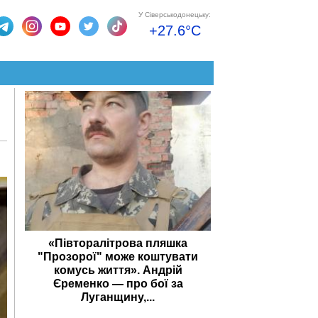
У Сіверськодонецьку:
+27.6°C
«Півторалітрова пляшка
"Прозорої" може коштувати
комусь життя». Андрій
Єременко — про бої за
Луганщину,...