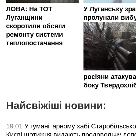
ЛОВА: На ТОТ
У Луганську зр
Луганщини
пролунали виб
скоротили обсяги
ремонту системи
теплопостачання
росіяни атакува
боку Твердохлі
Найсвіжіші новини:
19:01
У гуманітарному хабі Старобільсько
Києві щотижня видають продовольчу доп