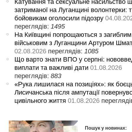
Катування та сексуальне насильство 
затриманої на Луганщині волонтерки: 
бойовикам оголосили підозру
04.08.20
переглядів:
1495
На Київщині попрощаються з загиблим
військовим з Луганщини Артуром Шма
02.08.2026
переглядів:
1085
Що варто знати ВПО у серпні: нововве
виплати та важливі дати
01.08.2026
переглядів:
883
«Рука лишилася на позиціях»: як боєць
Лисичанська після ампутації повернув
цивільного життя
01.08.2026
перегляді
Пошук у новинах: