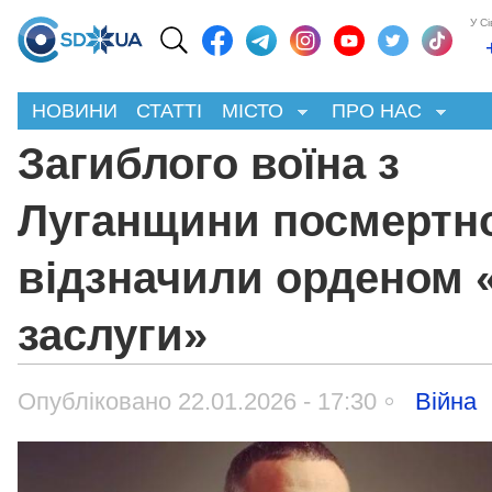
У С
НОВИНИ
СТАТТІ
МІСТО
ПРО НАС
Загиблого воїна з
Луганщини посмертн
відзначили орденом 
заслуги»
Опубліковано 22.01.2026 - 17:30
Війна