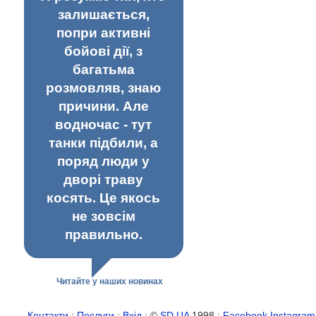
залишається,
попри активні
бойові дії, з
багатьма
розмовляв, знаю
причини. Але
водночас - тут
танки підбили, а
поряд люди у
дворі траву
косять. Це якось
не зовсім
правильно.
Читайте у наших новинах
Контакти
:
Послуги
:
Вхід
: ©
SD.UA
1998 :
Facebook
Instagram