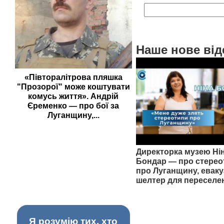
Наше нове від
«Півторалітрова пляшка
"Прозорої" може коштувати
комусь життя». Андрій
Єременко — про бої за
Луганщину,...
Директорка музею Ні
Бондар — про стерео
про Луганщину, еваку
шелтер для переселе
Я розумію тих, хто