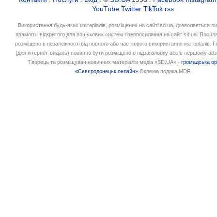
YouTube
Twitter
TikTok
rss
Використання будь-яких матеріалів, розміщених на сайті sd.ua, дозволяється л
прямого і відкритого для пошукових систем гіперпосилання на сайт sd.ua. Посил
розміщено в незалежності від повного або часткового використання матеріалів. 
(для інтернет-видань) повинно бути розміщено в підзаголовку або в першому абз
Творець та розміщувач новинних матеріалів медіа «SD.UA» -
громадська ор
«Сєвєродонецьк онлайн»
Окрема подяка MDF.