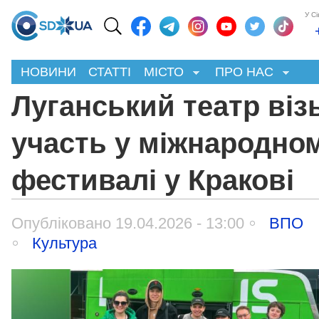
У С
НОВИНИ
СТАТТІ
МІСТО
ПРО НАС
Луганський театр віз
участь у міжнародно
фестивалі у Кракові
Опубліковано 19.04.2026 - 13:00
ВПО
Культура