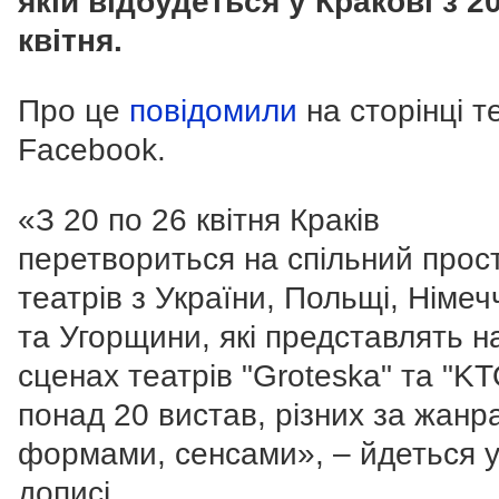
якій відбудеться у Кракові з 2
квітня.
Про це
повідомили
на сторінці т
Facebook.
«З 20 по 26 квітня Краків
перетвориться на спільний прост
театрів з України, Польщі, Німе
та Угорщини, які представлять н
сценах театрів "Groteska" та "KT
понад 20 вистав, різних за жанр
формами, сенсами», – йдеться 
дописі.