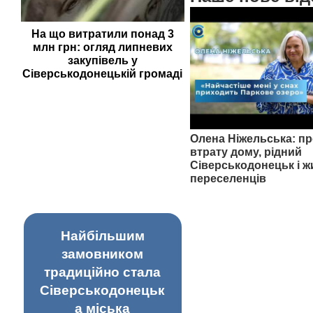
На що витратили понад 3
млн грн: огляд липневих
закупівель у
Сіверськодонецькій громаді
Олена Ніжельська: пр
втрату дому, рідний
Сіверськодонецьк і ж
переселенців
Найбільшим
замовником
традиційно стала
Сіверськодонецьк
а міська