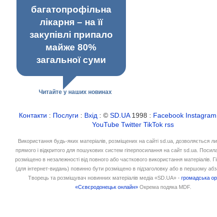
багатопрофільна
лікарня – на її
закупівлі припало
майже 80%
загальної суми
Читайте у наших новинах
Контакти
:
Послуги
:
Вхід
: ©
SD.UA
1998 :
Facebook
Instagram
YouTube
Twitter
TikTok
rss
Використання будь-яких матеріалів, розміщених на сайті sd.ua, дозволяється л
прямого і відкритого для пошукових систем гіперпосилання на сайт sd.ua. Посил
розміщено в незалежності від повного або часткового використання матеріалів. 
(для інтернет-видань) повинно бути розміщено в підзаголовку або в першому абз
Творець та розміщувач новинних матеріалів медіа «SD.UA» -
громадська ор
«Сєвєродонецьк онлайн»
Окрема подяка MDF.