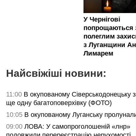
У Чернігові
попрощаються 
полеглим захи
з Луганщини Ан
Лимарем
Найсвіжіші новини:
11:00
В окупованому Сіверськодонецьку 
ще одну багатоповерхівку (ФОТО)
10:05
В окупованому Луганську пролунал
09:00
ЛОВА: У самопроголошеній «лнр»
подовжили перереєстрацію нерухомості