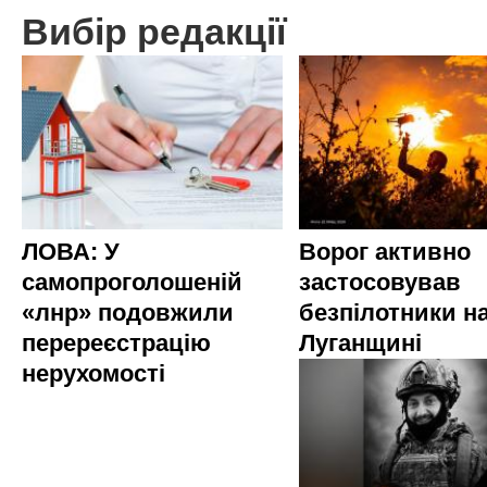
Вибір редакції
ЛОВА: У
Ворог активно
самопроголошеній
застосовував
«лнр» подовжили
безпілотники н
перереєстрацію
Луганщині
нерухомості