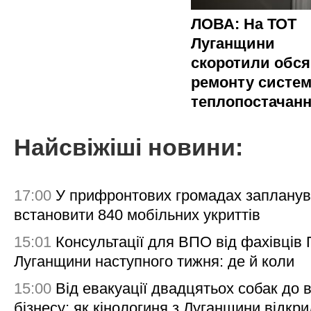
ЛОВА: На ТОТ
Луганщини
скоротили обся
ремонту систе
теплопостачан
Найсвіжіші новини:
17:00
У прифронтових громадах заплану
встановити 840 мобільних укриттів
15:01
Консультації для ВПО від фахівців
Луганщини наступного тижня: де й коли
15:00
Від евакуації двадцятьох собак до 
бізнесу: як кінологиня з Луганщини відкри