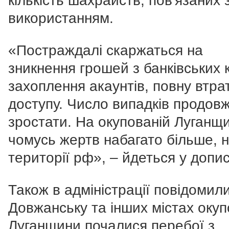
кількість шахрайств, пов'язаних 
використанням.
«
Постраждалі скаржаться на
зникнення грошей з банківських к
захоплення акаунтів, повну втра
доступу. Число випадків продов
зростати. На окупованій Луганщи
чомусь жертв набагато більше, н
території рф
», – йдеться у допис
Також в адміністрації повідомили
Довжанську та інших містах окуп
Луганщини почалися перебої з