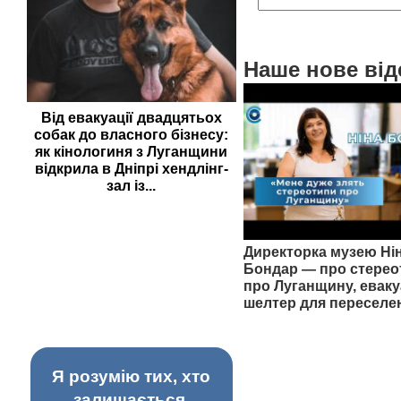
Наше нове від
Від евакуації двадцятьох
собак до власного бізнесу:
як кінологиня з Луганщини
відкрила в Дніпрі хендлінг-
зал із...
Директорка музею Ні
Бондар — про стерео
про Луганщину, еваку
шелтер для переселе
Я розумію тих, хто
залишається,