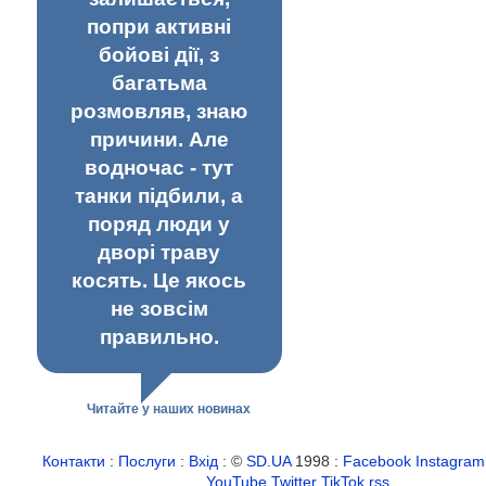
попри активні
бойові дії, з
багатьма
розмовляв, знаю
причини. Але
водночас - тут
танки підбили, а
поряд люди у
дворі траву
косять. Це якось
не зовсім
правильно.
Читайте у наших новинах
Контакти
:
Послуги
:
Вхід
: ©
SD.UA
1998 :
Facebook
Instagram
YouTube
Twitter
TikTok
rss