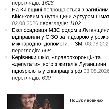
переглядів:
1628
На Київщині попрощаються з загиблим
військовим з Луганщини Артуром Шма
02.08.2026
переглядів:
1102
Експосадовця МЗС родом з Луганщин
відправили у СІЗО за підозрою у розкр
міжнародної допомоги, – ЗМІ
03.08.202
переглядів:
668
Керівники шкіл, «правоохоронці» та
«депутати»: кого з жителів Луганщини
підозрюють у співпраці з рф
03.08.202
переглядів:
630
Пошук у новинах: