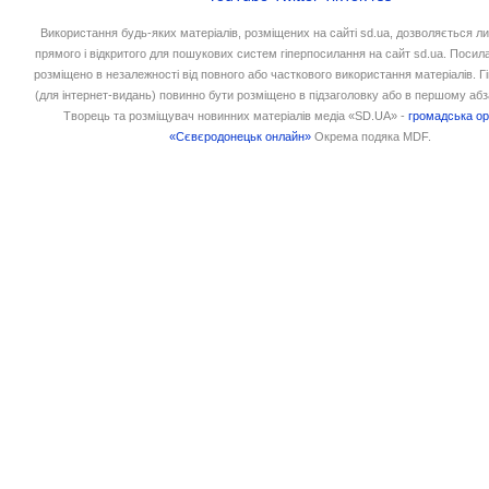
Використання будь-яких матеріалів, розміщених на сайті sd.ua, дозволяється л
прямого і відкритого для пошукових систем гіперпосилання на сайт sd.ua. Посил
розміщено в незалежності від повного або часткового використання матеріалів. 
(для інтернет-видань) повинно бути розміщено в підзаголовку або в першому абз
Творець та розміщувач новинних матеріалів медіа «SD.UA» -
громадська ор
«Сєвєродонецьк онлайн»
Окрема подяка MDF.