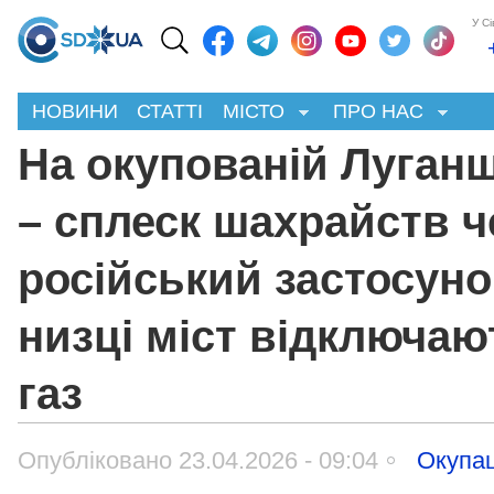
У С
НОВИНИ
СТАТТІ
МІСТО
ПРО НАС
На окупованій Луган
– сплеск шахрайств ч
російський застосуно
низці міст відключаю
газ
Опубліковано 23.04.2026 - 09:04
Окупац