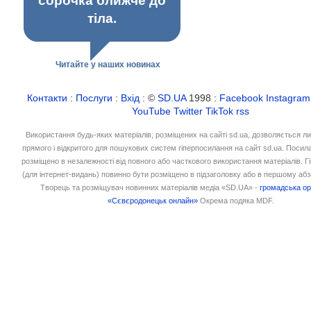
сорочка ближче до
тіла.
Читайте у наших новинах
Контакти
:
Послуги
:
Вхід
: ©
SD.UA
1998 :
Facebook
Instagram
YouTube
Twitter
TikTok
rss
Використання будь-яких матеріалів, розміщених на сайті sd.ua, дозволяється л
прямого і відкритого для пошукових систем гіперпосилання на сайт sd.ua. Посил
розміщено в незалежності від повного або часткового використання матеріалів. 
(для інтернет-видань) повинно бути розміщено в підзаголовку або в першому абз
Творець та розміщувач новинних матеріалів медіа «SD.UA» -
громадська ор
«Сєвєродонецьк онлайн»
Окрема подяка MDF.