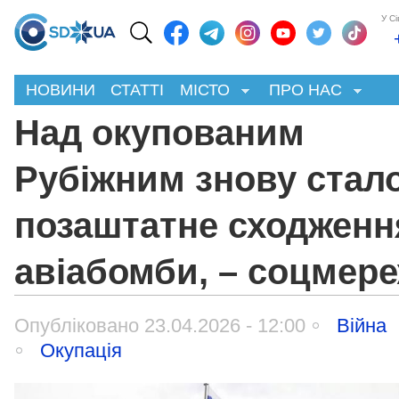
У С
НОВИНИ
СТАТТІ
МІСТО
ПРО НАС
Над окупованим
Рубіжним знову стал
позаштатне сходженн
авіабомби, – соцмере
Опубліковано 23.04.2026 - 12:00
Війна
Окупація