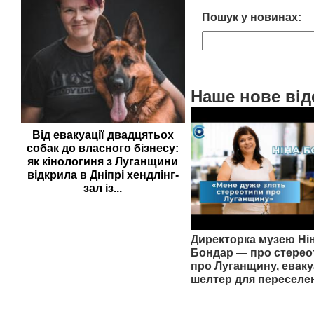
Пошук у новинах:
Наше нове від
Від евакуації двадцятьох
собак до власного бізнесу:
як кінологиня з Луганщини
відкрила в Дніпрі хендлінг-
зал із...
Директорка музею Ні
Бондар — про стерео
про Луганщину, еваку
шелтер для переселе