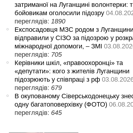
затриманої на Луганщині волонтерки: 
бойовикам оголосили підозру
04.08.20
переглядів:
1890
Експосадовця МЗС родом з Луганщин
відправили у СІЗО за підозрою у розкр
міжнародної допомоги, – ЗМІ
03.08.202
переглядів:
705
Керівники шкіл, «правоохоронці» та
«депутати»: кого з жителів Луганщини
підозрюють у співпраці з рф
03.08.202
переглядів:
679
В окупованому Сіверськодонецьку зне
одну багатоповерхівку (ФОТО)
06.08.2
переглядів:
645