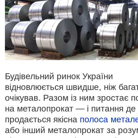
Будівельний ринок України
відновлюється швидше, ніж бага
очікував. Разом із ним зростає п
на металопрокат — і питання де
продається якісна
полоса метал
або інший металопрокат за роз