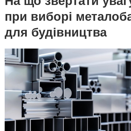
На що звертати уваг
при виборі металоб
для будівництва