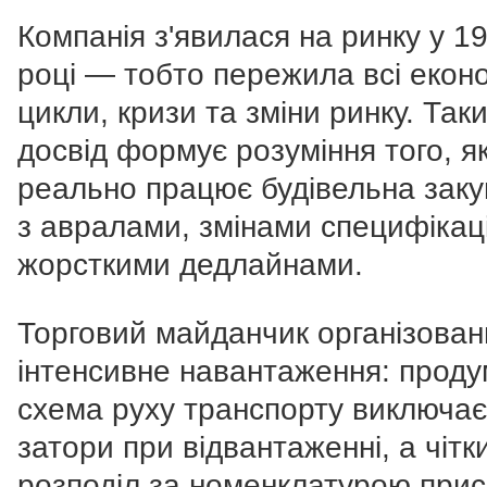
Компанія з'явилася на ринку у 1
році — тобто пережила всі еконо
цикли, кризи та зміни ринку. Так
досвід формує розуміння того, я
реально працює будівельна заку
з авралами, змінами специфікаці
жорсткими дедлайнами.
Торговий майданчик організован
інтенсивне навантаження: прод
схема руху транспорту виключає
затори при відвантаженні, а чітк
розподіл за номенклатурою при