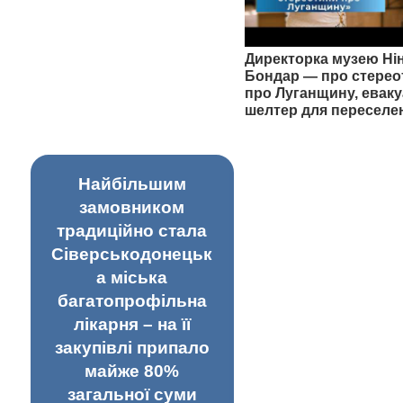
Директорка музею Ні
Бондар — про стерео
про Луганщину, еваку
шелтер для переселе
Найбільшим
замовником
традиційно стала
Сіверськодонецьк
а міська
багатопрофільна
лікарня – на її
закупівлі припало
майже 80%
загальної суми