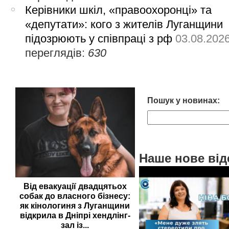
Керівники шкіл, «правоохоронці» та
«депутати»: кого з жителів Луганщини
підозрюють у співпраці з рф
03.08.202
переглядів:
630
Пошук у новинах:
Наше нове від
Від евакуації двадцятьох
собак до власного бізнесу:
як кінологиня з Луганщини
відкрила в Дніпрі хендлінг-
зал із...