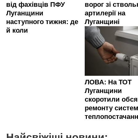
від фахівців ПФУ
ворог зі стволь
Луганщини
артилерії на
наступного тижня: де
Луганщині
й коли
ЛОВА: На ТОТ
Луганщини
скоротили обся
ремонту систе
теплопостачан
Найсвіжіші новини: