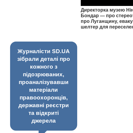
Директорка музею Ні
Бондар — про стерео
про Луганщину, еваку
шелтер для переселе
Журналісти SD.UA
зібрали деталі про
кожного з
підозрюваних,
проаналізувавши
матеріали
правоохоронців,
державні реєстри
та відкриті
джерела