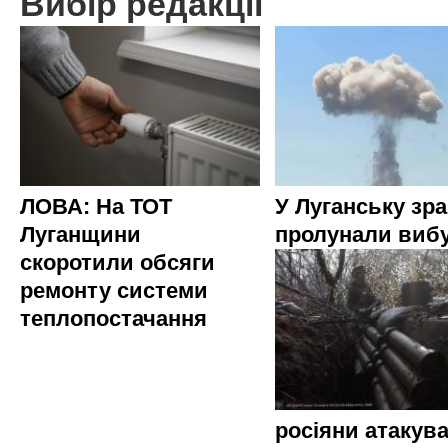
Вибір редакції
ЛОВА: На ТОТ
У Луганську зр
Луганщини
пролунали виб
скоротили обсяги
ремонту системи
теплопостачання
росіяни атакува