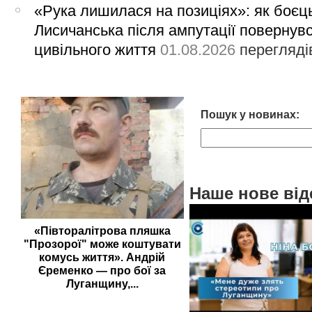
«Рука лишилася на позиціях»: як боєць
Лисичанська після ампутації повернув
цивільного життя
01.08.2026
перегляді
Пошук у новинах:
Наше нове від
«Півторалітрова пляшка
"Прозорої" може коштувати
комусь життя». Андрій
Єременко — про бої за
Луганщину,...