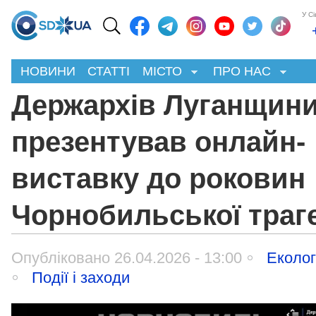
У С
НОВИНИ
СТАТТІ
МІСТО
ПРО НАС
Держархів Луганщин
презентував онлайн-
виставку до роковин
Чорнобильської траге
Опубліковано 26.04.2026 - 13:00
Еколог
Події і заходи