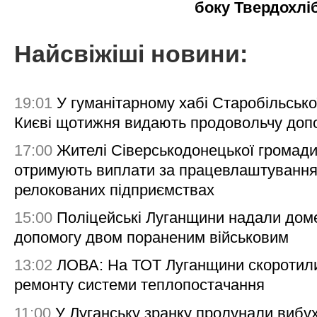
боку Твердохлі
Найсвіжіші новини:
19:01
У гуманітарному хабі Старобільсько
Києві щотижня видають продовольчу доп
17:00
Жителі Сіверськодонецької громад
отримують виплати за працевлаштування
релокованих підприємствах
15:00
Поліцейські Луганщини надали дом
допомогу двом пораненим військовим
13:02
ЛОВА: На ТОТ Луганщини скоротил
ремонту системи теплопостачання
11:00
У Луганську зранку пролунали вибу