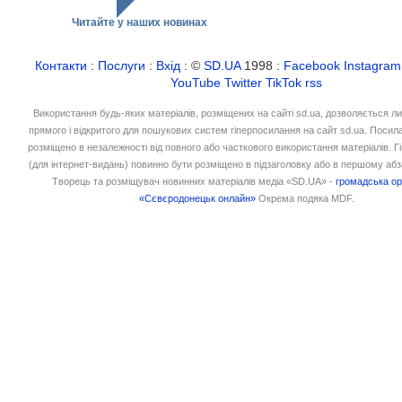
Читайте у наших новинах
Контакти
:
Послуги
:
Вхід
: ©
SD.UA
1998 :
Facebook
Instagram
YouTube
Twitter
TikTok
rss
Використання будь-яких матеріалів, розміщених на сайті sd.ua, дозволяється л
прямого і відкритого для пошукових систем гіперпосилання на сайт sd.ua. Посил
розміщено в незалежності від повного або часткового використання матеріалів. 
(для інтернет-видань) повинно бути розміщено в підзаголовку або в першому абз
Творець та розміщувач новинних матеріалів медіа «SD.UA» -
громадська ор
«Сєвєродонецьк онлайн»
Окрема подяка MDF.