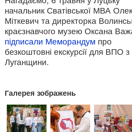
Нагадаємо, 6 травня у Луцьку
начальник Сватівської МВА Оле
Міткевич та директорка Волинсь
краєзнавчого музею Оксана Важ
підписали Меморандум
про
безкоштовні екскурсії для ВПО з
Луганщини.
Галерея зображень