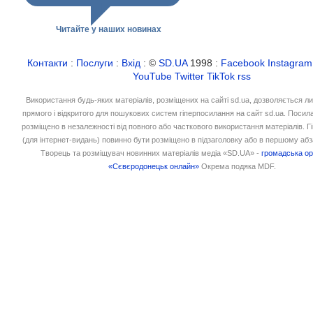
Читайте у наших новинах
Контакти
:
Послуги
:
Вхід
: ©
SD.UA
1998 :
Facebook
Instagram
YouTube
Twitter
TikTok
rss
Використання будь-яких матеріалів, розміщених на сайті sd.ua, дозволяється л
прямого і відкритого для пошукових систем гіперпосилання на сайт sd.ua. Посил
розміщено в незалежності від повного або часткового використання матеріалів. 
(для інтернет-видань) повинно бути розміщено в підзаголовку або в першому абз
Творець та розміщувач новинних матеріалів медіа «SD.UA» -
громадська ор
«Сєвєродонецьк онлайн»
Окрема подяка MDF.