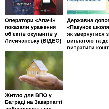
Оператори «Апачі»
Державна допо
показали ураження
«Пакунок школя
об'єктів окупантів у
як звернутися з
Лисичанську (ВІДЕО)
виплатою та де
витратити кош
Житло для ВПО у
Батраді на Закарпатті
добудовують: що