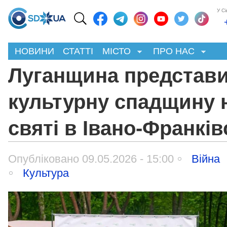
У С
НОВИНИ
СТАТТІ
МІСТО
ПРО НАС
Луганщина представ
культурну спадщину 
святі в Івано-Франків
Опубліковано 09.05.2026 - 15:00
Війна
Культура