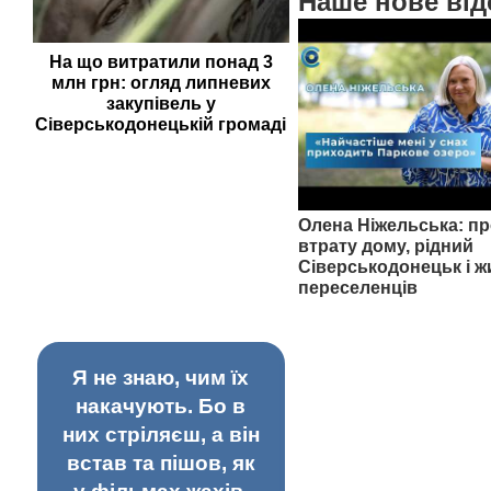
Наше нове від
На що витратили понад 3
млн грн: огляд липневих
закупівель у
Сіверськодонецькій громаді
Олена Ніжельська: пр
втрату дому, рідний
Сіверськодонецьк і ж
переселенців
Я не знаю, чим їх
накачують. Бо в
них стріляєш, а він
встав та пішов, як