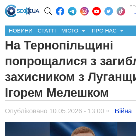
У С
НОВИНИ
СТАТТІ
МІСТО
ПРО НАС
На Тернопільщині
попрощалися з загиб
захисником з Луганщ
Ігорем Мелешком
Опубліковано 10.05.2026 - 13:00
Війна