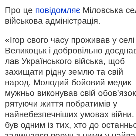
Про це
повідомляє
Міловська с
військова адміністрація.
«І
гор свого часу проживав у селі
Великоцьк і добровільно доєдна
лав Українського війська, щоб
захищати рідну землю та свій
народ.
Молодий бойовий медик
мужньо виконував свій обов’язок
рятуючи життя побратимів у
найнебезпечніших умовах війни.
був одним із тих, хто до останнь
залишався поруч з ними у найва