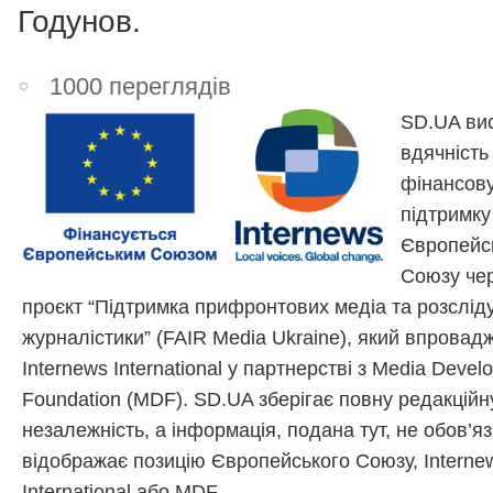
Годунов.
1000 переглядів
SD.UA ви
вдячність
фінансов
підтримку
Європейс
Союзу чер
проєкт “Підтримка прифронтових медіа та розслід
журналістики” (FAIR Media Ukraine), який впровад
Internews International у партнерстві з Media Devel
Foundation (MDF). SD.UA зберігає повну редакційн
незалежність, а інформація, подана тут, не обов’я
відображає позицію Європейського Союзу, Interne
International або MDF.