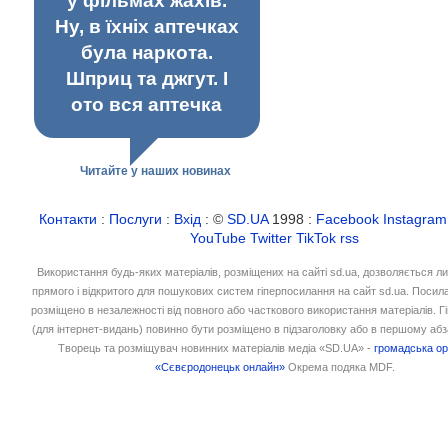
у фільмах жахів.
Ну, в їхніх аптечках
була наркота.
Шприц та джгут. І
ото вся аптечка
Читайте у наших новинах
Контакти
:
Послуги
:
Вхід
: ©
SD.UA
1998 :
Facebook
Instagram
YouTube
Twitter
TikTok
rss
Використання будь-яких матеріалів, розміщених на сайті sd.ua, дозволяється л
прямого і відкритого для пошукових систем гіперпосилання на сайт sd.ua. Посил
розміщено в незалежності від повного або часткового використання матеріалів. 
(для інтернет-видань) повинно бути розміщено в підзаголовку або в першому абз
Творець та розміщувач новинних матеріалів медіа «SD.UA» -
громадська ор
«Сєвєродонецьк онлайн»
Окрема подяка MDF.