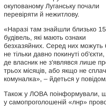
окупованому Луганську почали
перевіряти й нежитлову.
«
Наразі там знайшли близько 1
будівель, які мають ознаки
безхазяйних. Серед них можуть 
не тільки давно покинуті об'єкти, 
де власник не з'являвся лише п
трьох місяців, або якщо не спла
комуналка
»,
– йдеться у повідом
Також у ЛОВА поінформували, 
у самопроголошеній «лнр» пров