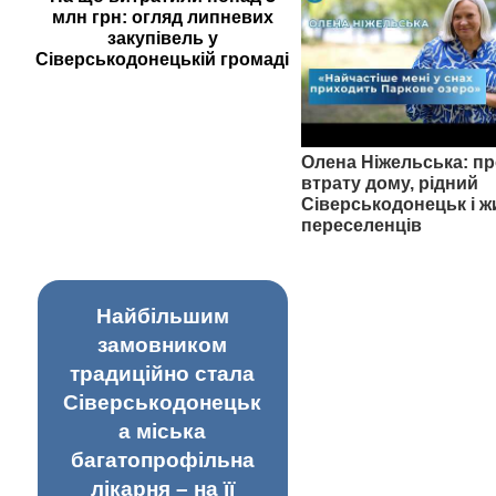
млн грн: огляд липневих
закупівель у
Сіверськодонецькій громаді
Олена Ніжельська: пр
втрату дому, рідний
Сіверськодонецьк і ж
переселенців
Найбільшим
замовником
традиційно стала
Сіверськодонецьк
а міська
багатопрофільна
лікарня – на її