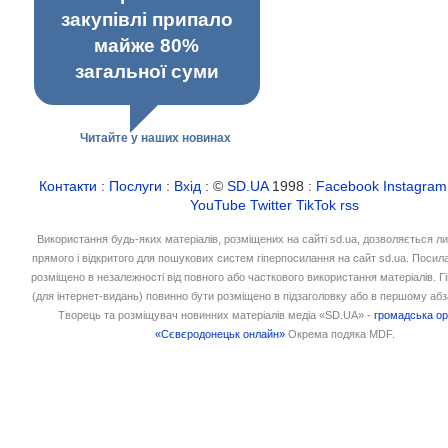
закупівлі припало
майже 80%
загальної суми
Читайте у наших новинах
Контакти
:
Послуги
:
Вхід
: ©
SD.UA
1998 :
Facebook
Instagram
YouTube
Twitter
TikTok
rss
Використання будь-яких матеріалів, розміщених на сайті sd.ua, дозволяється л
прямого і відкритого для пошукових систем гіперпосилання на сайт sd.ua. Посил
розміщено в незалежності від повного або часткового використання матеріалів. 
(для інтернет-видань) повинно бути розміщено в підзаголовку або в першому абз
Творець та розміщувач новинних матеріалів медіа «SD.UA» -
громадська ор
«Сєвєродонецьк онлайн»
Окрема подяка MDF.