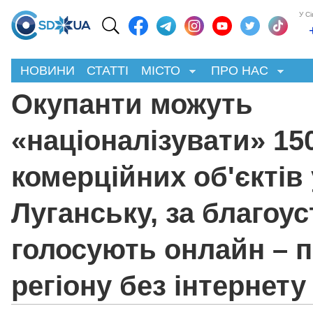
У С
НОВИНИ
СТАТТІ
МІСТО
ПРО НАС
Окупанти можуть
«націоналізувати» 15
комерційних об'єктів 
Луганську, за благоус
голосують онлайн – п
регіону без інтернету