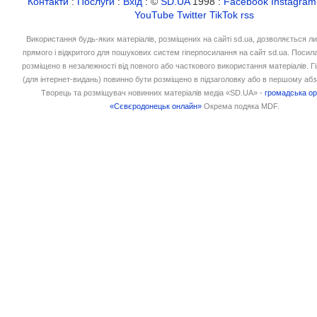
Контакти
:
Послуги
:
Вхід
: ©
SD.UA
1998 :
Facebook
Instagram
YouTube
Twitter
TikTok
rss
Використання будь-яких матеріалів, розміщених на сайті sd.ua, дозволяється л
прямого і відкритого для пошукових систем гіперпосилання на сайт sd.ua. Посил
розміщено в незалежності від повного або часткового використання матеріалів. 
(для інтернет-видань) повинно бути розміщено в підзаголовку або в першому абз
Творець та розміщувач новинних матеріалів медіа «SD.UA» -
громадська ор
«Сєвєродонецьк онлайн»
Окрема подяка MDF.