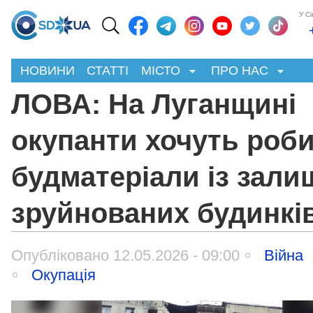
У С
НОВИНИ
СТАТТІ
МІСТО
ПРО НАС
ЛОВА: На Луганщині
окупанти хочуть роб
будматеріали із зали
зруйнованих будинкі
Опубліковано 12.05.2026 - 09:00
Війна
Окупація