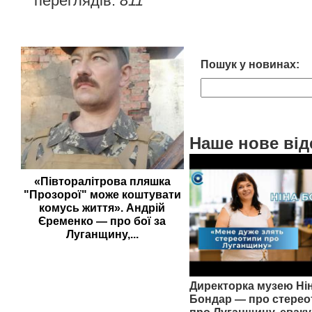
переглядів:
811
Пошук у новинах:
Наше нове від
«Півторалітрова пляшка
"Прозорої" може коштувати
комусь життя». Андрій
Єременко — про бої за
Луганщину,...
Директорка музею Ні
Бондар — про стерео