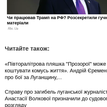
Читайте також:
«Півторалітрова пляшка "Прозорої" може
коштувати комусь життя». Андрій Єреме
про бої за Луганщину,...
Справу про загибель луганської журналіс
Анастасії Волкової призначили до судово
розгляду