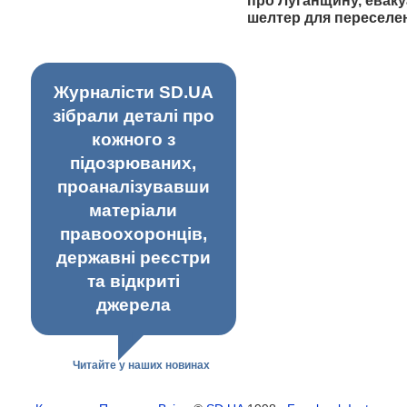
про Луганщину, еваку
шелтер для переселе
Журналісти SD.UA
зібрали деталі про
кожного з
підозрюваних,
проаналізувавши
матеріали
правоохоронців,
державні реєстри
та відкриті
джерела
Читайте у наших новинах