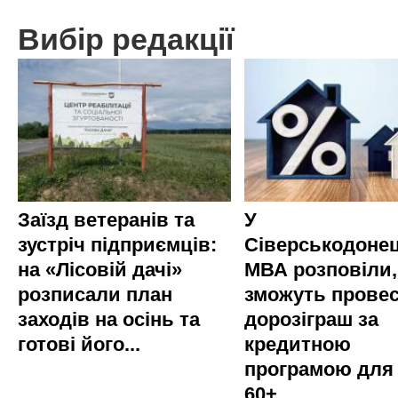
Вибір редакції
Заїзд ветеранів та
У
зустріч підприємців:
Сіверськодонец
на «Лісовій дачі»
МВА розповіли,
розписали план
зможуть прове
заходів на осінь та
дорозіграш за
готові його...
кредитною
програмою для
60+