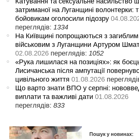
Катування та сексуальне насильство 
затриманої на Луганщині волонтерки: 
бойовикам оголосили підозру
04.08.20
переглядів:
1334
На Київщині попрощаються з загиблим
військовим з Луганщини Артуром Шма
02.08.2026
переглядів:
1052
«Рука лишилася на позиціях»: як боєць
Лисичанська після ампутації повернув
цивільного життя
01.08.2026
перегляді
Що варто знати ВПО у серпні: нововве
виплати та важливі дати
01.08.2026
переглядів:
833
Пошук у новинах: