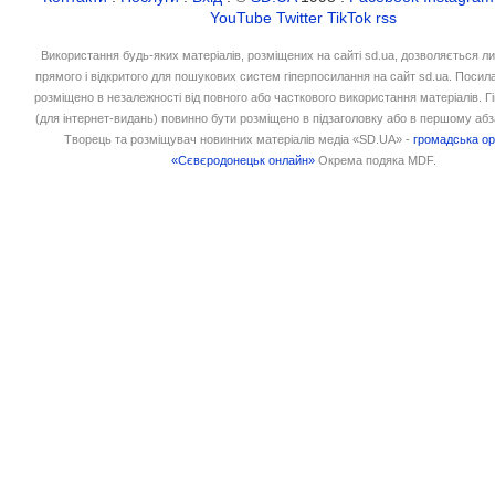
YouTube
Twitter
TikTok
rss
Використання будь-яких матеріалів, розміщених на сайті sd.ua, дозволяється л
прямого і відкритого для пошукових систем гіперпосилання на сайт sd.ua. Посил
розміщено в незалежності від повного або часткового використання матеріалів. 
(для інтернет-видань) повинно бути розміщено в підзаголовку або в першому абз
Творець та розміщувач новинних матеріалів медіа «SD.UA» -
громадська ор
«Сєвєродонецьк онлайн»
Окрема подяка MDF.