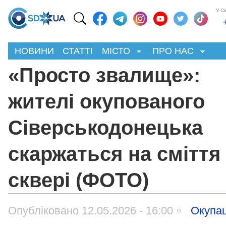
У С
НОВИНИ
СТАТТІ
МІСТО
ПРО НАС
«Просто звалище»:
жителі окупованого
Сіверськодонецька
скаржаться на сміття
сквері (ФОТО)
Опубліковано 12.05.2026 - 16:00
Окупац