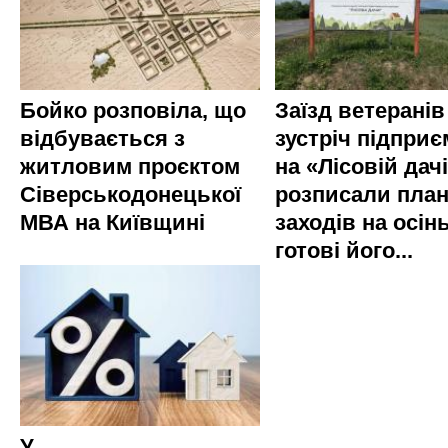
Бойко розповіла, що
Заїзд ветеранів
відбувається з
зустріч підприє
житловим проєктом
на «Лісовій дач
Сіверськодонецької
розписали пла
МВА на Київщині
заходів на осінь
готові його...
У