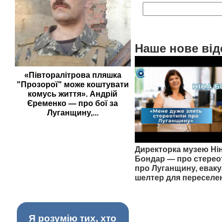
Наше нове від
«Півторалітрова пляшка
"Прозорої" може коштувати
комусь життя». Андрій
Єременко — про бої за
Луганщину,...
Директорка музею Ні
Бондар — про стерео
про Луганщину, еваку
шелтер для переселе
Я розумію тих, хто