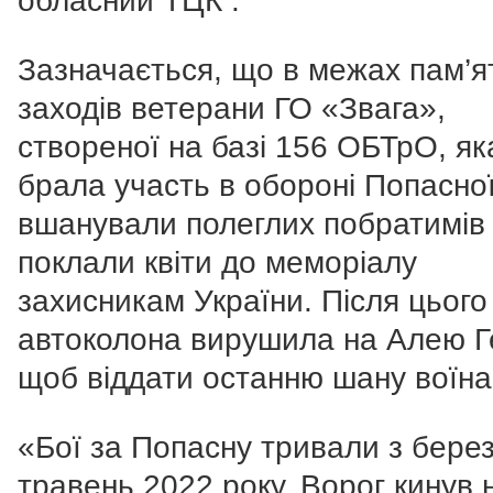
обласний ТЦК .
Зазначається, що в межах пам’я
заходів ветерани ГО «Звага»,
створеної на базі 156 ОБТрО, як
брала участь в обороні Попасної
вшанували полеглих побратимів
поклали квіти до меморіалу
захисникам України. Після цього
автоколона вирушила на Алею Г
щоб віддати останню шану воїна
«Бої за Попасну тривали з бере
травень 2022 року. Ворог кинув 