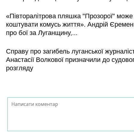
«Півторалітрова пляшка "Прозорої" може
коштувати комусь життя». Андрій Єреме
про бої за Луганщину,...
Справу про загибель луганської журналіс
Анастасії Волкової призначили до судово
розгляду