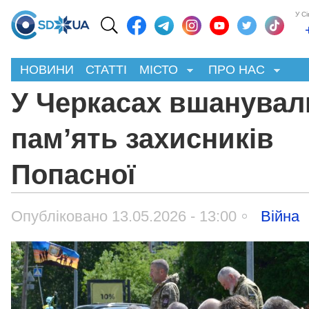
У С
НОВИНИ
СТАТТІ
МІСТО
ПРО НАС
У Черкасах вшанувал
пам’ять захисників
Попасної
Опубліковано 13.05.2026 - 13:00
Війна