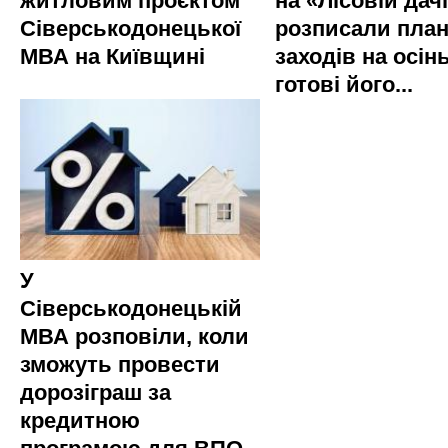
житловим проєктом
на «Лісовій дач
Сіверськодонецької
розписали пла
МВА на Київщині
заходів на осінь
готові його...
У
Сіверськодонецькій
МВА розповіли, коли
зможуть провести
дорозіграш за
кредитною