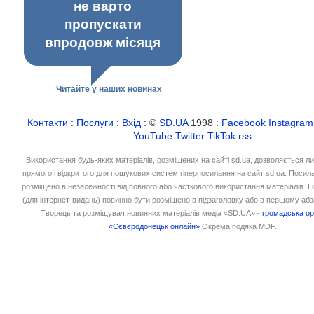
не варто
пропускати
впродовж місяця
Читайте у наших новинах
Контакти
:
Послуги
:
Вхід
: ©
SD.UA
1998 :
Facebook
Instagram
YouTube
Twitter
TikTok
rss
Використання будь-яких матеріалів, розміщених на сайті sd.ua, дозволяється л
прямого і відкритого для пошукових систем гіперпосилання на сайт sd.ua. Посил
розміщено в незалежності від повного або часткового використання матеріалів. 
(для інтернет-видань) повинно бути розміщено в підзаголовку або в першому абз
Творець та розміщувач новинних матеріалів медіа «SD.UA» -
громадська ор
«Сєвєродонецьк онлайн»
Окрема подяка MDF.