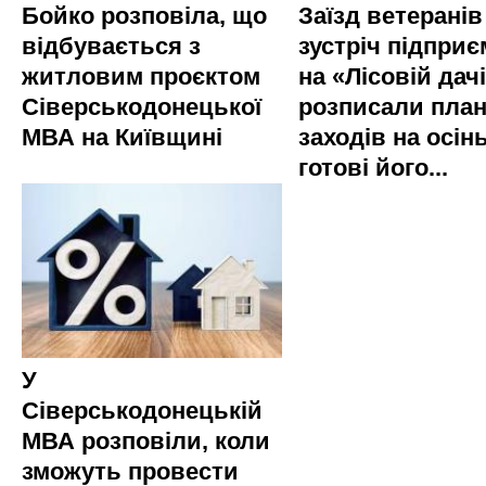
Бойко розповіла, що
Заїзд ветеранів
відбувається з
зустріч підприє
житловим проєктом
на «Лісовій дач
Сіверськодонецької
розписали пла
МВА на Київщині
заходів на осінь
готові його...
У
Сіверськодонецькій
МВА розповіли, коли
зможуть провести