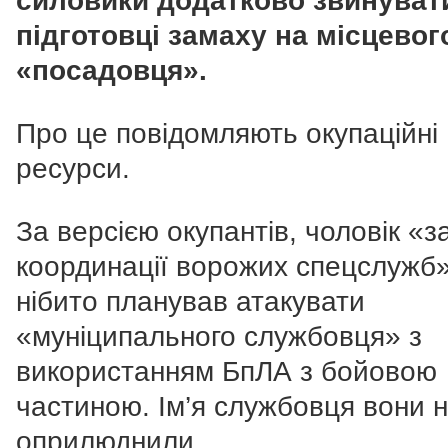
силовики додатково звинуват
підготовці замаху на місцевог
«посадовця».
Про це повідомляють окупаційні
ресурси.
За версією окупантів, чоловік «з
координації ворожих спецслужб
нібито планував атакувати
«муніципального службовця» з
використанням БпЛА з бойовою
частиною. Ім’я службовця вони 
оприлюднили.