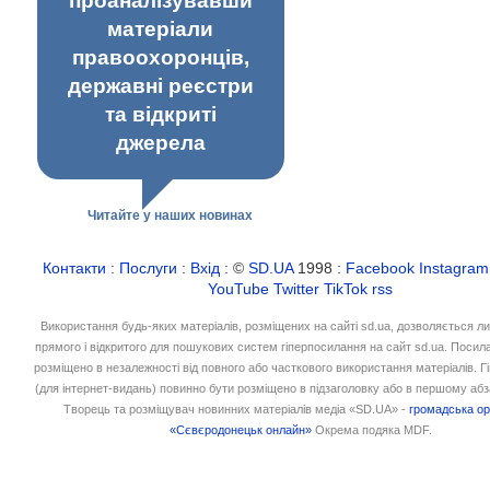
проаналізувавши
матеріали
правоохоронців,
державні реєстри
та відкриті
джерела
Читайте у наших новинах
Контакти
:
Послуги
:
Вхід
: ©
SD.UA
1998 :
Facebook
Instagram
YouTube
Twitter
TikTok
rss
Використання будь-яких матеріалів, розміщених на сайті sd.ua, дозволяється л
прямого і відкритого для пошукових систем гіперпосилання на сайт sd.ua. Посил
розміщено в незалежності від повного або часткового використання матеріалів. 
(для інтернет-видань) повинно бути розміщено в підзаголовку або в першому абз
Творець та розміщувач новинних матеріалів медіа «SD.UA» -
громадська ор
«Сєвєродонецьк онлайн»
Окрема подяка MDF.