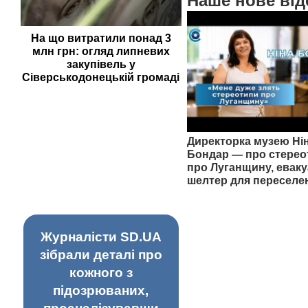
Наше нове від
На що витратили понад 3
млн грн: огляд липневих
закупівель у
Сіверськодонецькій громаді
Директорка музею Ні
Бондар — про стерео
про Луганщину, еваку
шелтер для переселе
Журналісти SD.UA
зібрали деталі про
кожного з
підозрюваних,