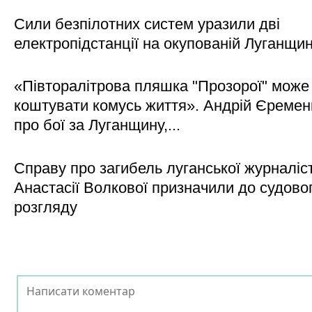
Сили безпілотних систем уразили дві
електропідстанції на окупованій Луганщи
«Півторалітрова пляшка "Прозорої" може
коштувати комусь життя». Андрій Єреме
про бої за Луганщину,...
Справу про загибель луганської журналіс
Анастасії Волкової призначили до судово
розгляду