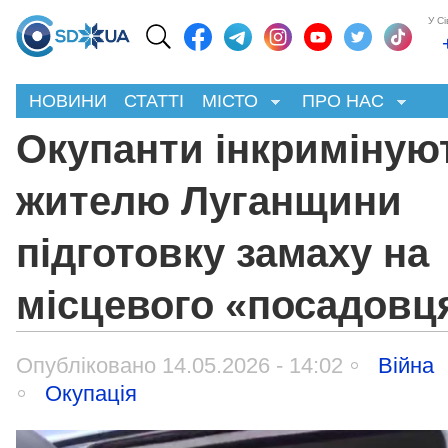
У С
НОВИНИ
СТАТТІ
МІСТО
ПРО НАС
Окупанти інкриміную
жителю Луганщини
підготовку замаху на
місцевого «посадовц
Опубліковано 14.05.2026 - 14:02
Війна
Окупація