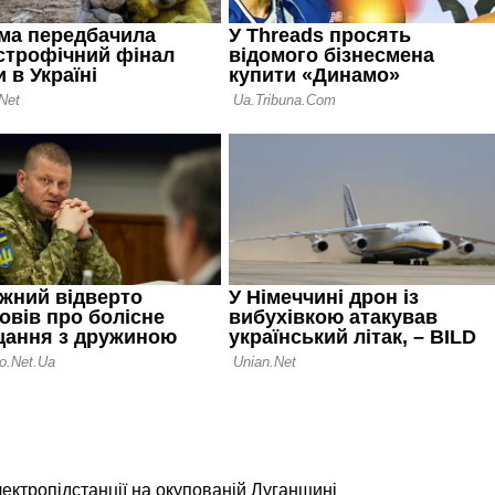
лектропідстанції на окупованій Луганщині