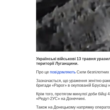
Українські військові 13 травня ураз
території Луганщини.
Про це
повідомляють
Сили безпілотних 
Зазначається, що ураження зенітно-рак
бригади «Рарог» в окупованій Брусівці 
Крім того, протягом минулої доби бійці
«Редут-2УС» на Донеччині.
Також на Донецькому напрямку оператор