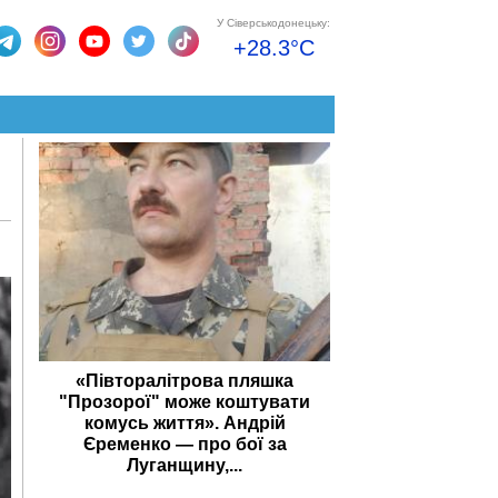
У Сіверськодонецьку:
+28.3°C
«Півторалітрова пляшка
"Прозорої" може коштувати
комусь життя». Андрій
Єременко — про бої за
Луганщину,...