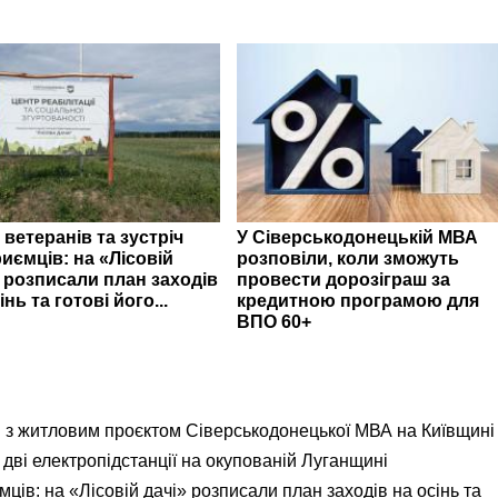
 ветеранів та зустріч
У Сіверськодонецькій МВА
иємців: на «Лісовій
розповіли, коли зможуть
» розписали план заходів
провести дорозіграш за
інь та готові його...
кредитною програмою для
ВПО 60+
я з житловим проєктом Сіверськодонецької МВА на Київщині
дві електропідстанції на окупованій Луганщині
ємців: на «Лісовій дачі» розписали план заходів на осінь та