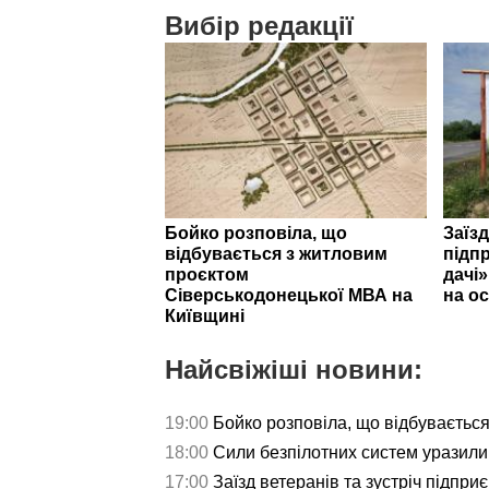
Вибір редакції
Бойко розповіла, що
Заїзд
відбувається з житловим
підпр
проєктом
дачі
Сіверськодонецької МВА на
на ос
Київщині
Найсвіжіші новини:
19:00
Бойко розповіла, що відбуваєтьс
18:00
Сили безпілотних систем уразили 
17:00
Заїзд ветеранів та зустріч підпри