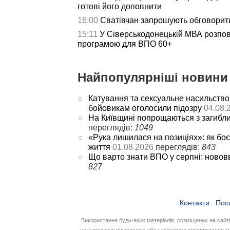
готові його доповнити
16:00
Сватівчан запрошують обговорит
15:11
У Сіверськодонецькій МВА розпов
програмою для ВПО 60+
Найпопулярніші новини 
Катування та сексуальне насильство
бойовикам оголосили підозру
04.08.
На Київщині попрощаються з загибл
переглядів:
1049
«Рука лишилася на позиціях»: як боє
життя
01.08.2026
переглядів:
843
Що варто знати ВПО у серпні: новов
827
Контакти
:
Пос
Використання будь-яких матеріалів, розміщених на сайт
незалежності від повного або часткового використання м