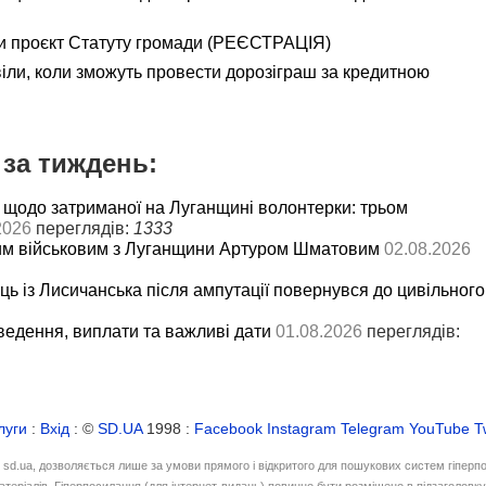
и проєкт Статуту громади (РЕЄСТРАЦІЯ)
іли, коли зможуть провести дорозіграш за кредитною
за тиждень:
 щодо затриманої на Луганщині волонтерки: трьом
2026
переглядів:
1333
им військовим з Луганщини Артуром Шматовим
02.08.2026
ць із Лисичанська після ампутації повернувся до цивільного
ведення, виплати та важливі дати
01.08.2026
переглядів:
луги
:
Вхід
: ©
SD.UA
1998 :
Facebook
Instagram
Telegram
YouTube
T
і sd.ua, дозволяється лише за умови прямого і відкритого для пошукових систем гіперп
атеріалів. Гіперпосилання (для інтернет-видань) повинно бути розміщено в підзаголовк