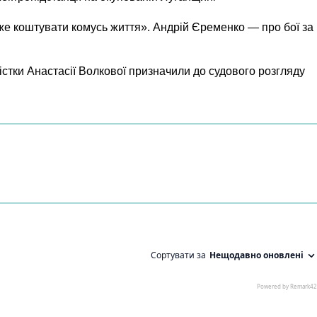
же коштувати комусь життя». Андрій Єременко — про бої за
істки Анастасії Волкової призначили до судового розгляду