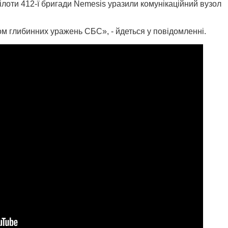
пілоти 412-ї бригади Nemesis уразили комунікаційний вузол
ом глибинних уражень СБС», - йдеться у повідомленні.