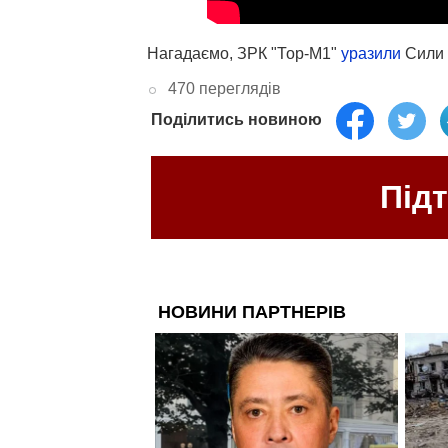
Нагадаємо, ЗРК "Тор-М1"
уразили
Сили 
470 переглядів
Поділитись новиною
Під