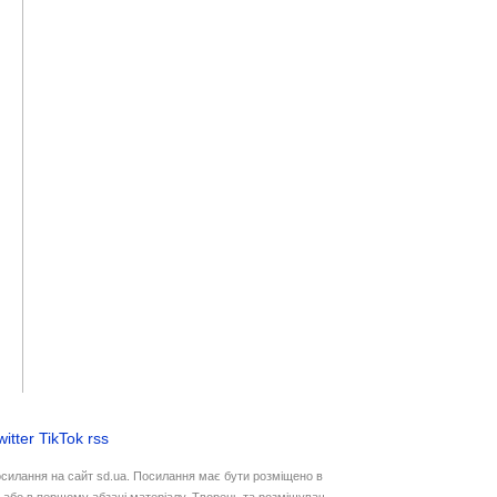
witter
TikTok
rss
осилання на сайт sd.ua. Посилання має бути розміщено в
у або в першому абзаці матеріалу. Творець та розміщувач