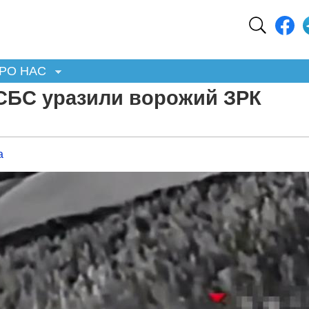
РО НАС
 СБС уразили ворожий ЗРК
а