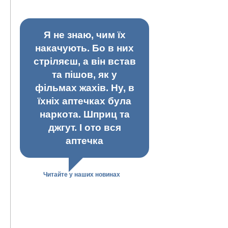
Я не знаю, чим їх
накачують. Бо в них
стріляєш, а він встав
та пішов, як у
фільмах жахів. Ну, в
їхніх аптечках була
наркота. Шприц та
джгут. І ото вся
аптечка
Читайте у наших новинах