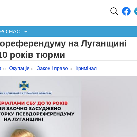
РО НАС
дореферендуму на Луганщині
10 років тюрми
а
Окупація
Закон і право
Кримінал