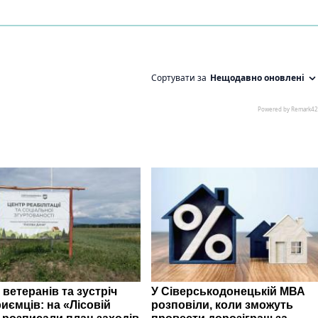
 ветеранів та зустріч
У Сіверськодонецькій МВА
иємців: на «Лісовій
розповіли, коли зможуть