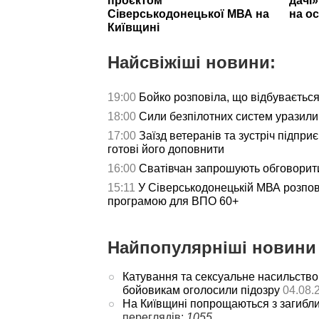
проєктом
дачі
Сіверськодонецької МВА на
на ос
Київщині
Найсвіжіші новини:
19:00
Бойко розповіла, що відбуваєтьс
18:00
Сили безпілотних систем уразили 
17:00
Заїзд ветеранів та зустріч підпри
готові його доповнити
16:00
Сватівчан запрошують обговорит
15:11
У Сіверськодонецькій МВА розпов
програмою для ВПО 60+
Найпопулярніші новини 
Катування та сексуальне насильство
бойовикам оголосили підозру
04.08.
На Київщині попрощаються з загибл
переглядів:
1055