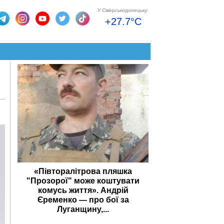
У Сіверськодонецьку:
+27.7°C
«Півторалітрова пляшка
"Прозорої" може коштувати
комусь життя». Андрій
Єременко — про бої за
Луганщину,...