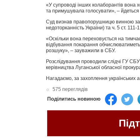
«
У супроводі інших колаборантів вона 
та примушувала голосувати
»,
– йдеться
Суд визнав
правопорушницю винною за ч. 
недоторканність України) та ч. 5 ст. 111
«Оскільки вона переховується на тимчас
відбування покарання обчислюватиметьс
розшуку», – зауважили в СБУ.
Розслідування проводили слідчі ГУ СБУ 
керівництва Луганської обласної прокур
Нагадаємо, за захоплення українських 
575 переглядів
Поділитись новиною
Під