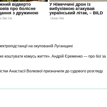
лектропідстанції на окупованій Луганщині
же коштувати комусь життя». Андрій Єременко — про бої за
істки Анастасії Волкової призначили до судового розгляду