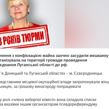
знення з конфіскацією майна заочно засудили мешканку
ганізувала на території громади проведення
єднання Луганської області до рф.
в Донецькій та Луганській областях – м. Сєвєродонецьк .
редставники місцевої окупаційної влади запропонували жінц
льницях, за грошову винагороду попрацювати
у ролі «члена виборчої комісії» вона складала списки
ла вказівки іншим організаторам псевдореферендуму.