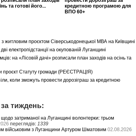
» розписали план заходів
провести дорозіграш за
інь та готові його...
кредитною програмою для
ВПО 60+
я з житловим проєктом Сіверськодонецької МВА на Київщині
дві електропідстанції на окупованій Луганщині
ємців: на «Лісовій дачі» розписали план заходів на осінь та
и проєкт Статуту громади (РЕЄСТРАЦІЯ)
іли, коли зможуть провести дорозіграш за кредитною
за тиждень:
 щодо затриманої на Луганщині волонтерки: трьом
2026
переглядів:
1339
им військовим з Луганщини Артуром Шматовим
02.08.2026