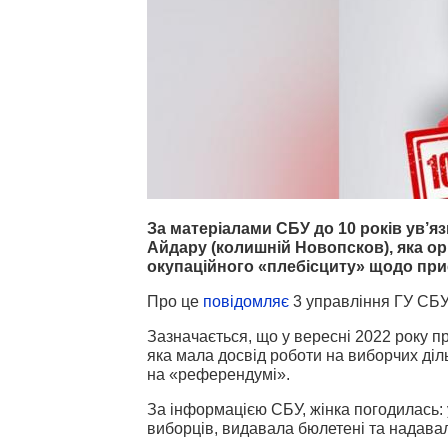
За матеріалами СБУ до 10 років ув’я
Айдару (колишній Новопсков), яка ор
окупаційного «плебісциту» щодо при
Про це
повідомляє
3 управління ГУ СБУ 
Зазначається, що у вересні 2022 року п
яка мала досвід роботи на виборчих ді
на «референдумі».
За інформацією СБУ, жінка погодилась: 
виборців, видавала бюлетені та надава